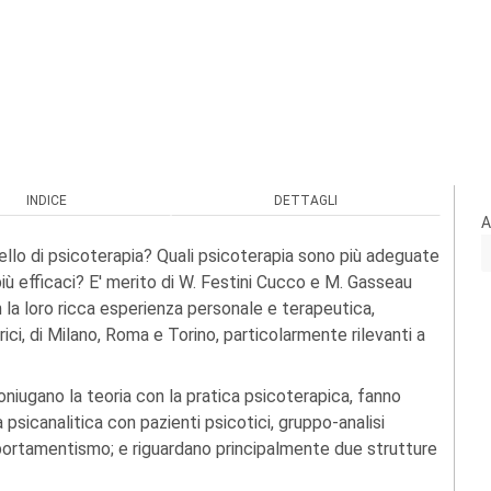
INDICE
DETTAGLI
A
vello di psicoterapia? Quali psicoterapia sono più adeguate
più efficaci? E' merito di W. Festini Cucco e M. Gasseau
 la loro ricca esperienza personale e terapeutica,
trici, di Milano, Roma e Torino, particolarmente rilevanti a
 coniugano la teoria con la pratica psicoterapica, fanno
a psicanalitica con pazienti psicotici, gruppo-analisi
mportamentismo; e riguardano principalmente due strutture