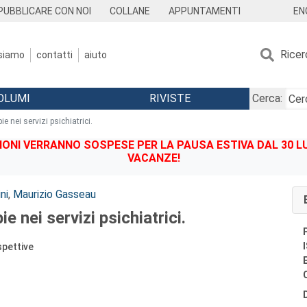
EN
PUBBLICARE CON NOI
COLLANE
APPUNTAMENTI
Ricer
 siamo
contatti
aiuto
OLUMI
RIVISTE
Cerca:
ie nei servizi psichiatrici.
IONI VERRANNO SOSPESE PER LA PAUSA ESTIVA DAL 30 LU
VACANZE!
ni
,
Maurizio Gasseau
e nei servizi psichiatrici.
spettive