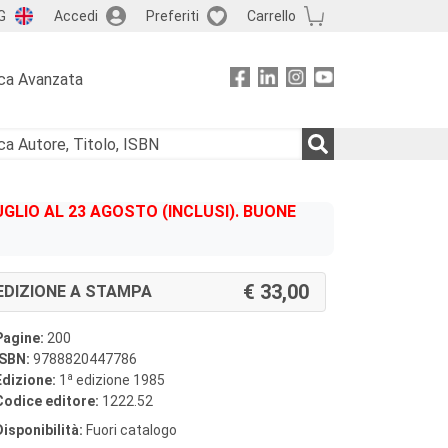
G
Accedi
Preferiti
Carrello
ca Avanzata
GLIO AL 23 AGOSTO (INCLUSI). BUONE
33,00
EDIZIONE A STAMPA
Pagine:
200
ISBN:
9788820447786
a
Edizione:
1
edizione 1985
Codice editore:
1222.52
Disponibilità:
Fuori catalogo