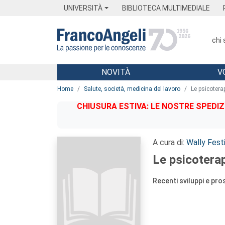
Menu
Main content
Footer
Menu
UNIVERSITÀ
BIBLIOTECA MULTIMEDIALE
chi
NOVITÀ
V
Main content
Home
Salute, società, medicina del lavoro
Le psicoterap
CHIUSURA ESTIVA: LE NOSTRE SPEDIZ
A cura di:
Wally Festi
Le psicoterapi
Recenti sviluppi e pro