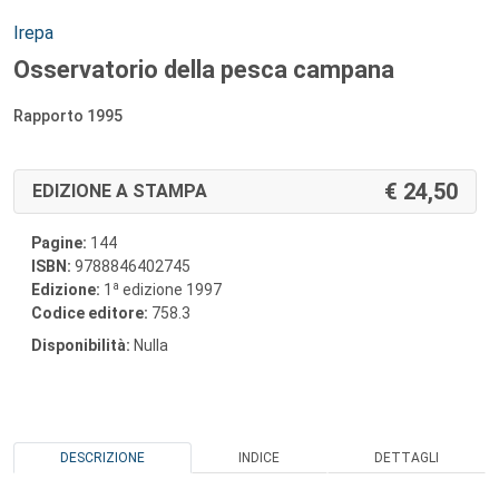
Autori:
Irepa
Osservatorio della pesca campana
Rapporto 1995
24,50
EDIZIONE A STAMPA
Pagine:
144
ISBN:
9788846402745
a
Edizione:
1
edizione 1997
Codice editore:
758.3
Disponibilità:
Nulla
DESCRIZIONE
INDICE
DETTAGLI