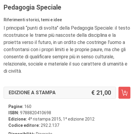
Pedagogia Speciale
Riferimenti storici, temi e idee
I principali “punti di svolta” della Pedagogia Speciale: il testo
ricostruisce le trame più nascoste della disciplina e la
proietta verso il futuro, in un ordito che costringe l’uomo a
confrontarsi con i propri limiti e le proprie paure, ma che gli
consente di qualificare sempre più in senso culturale,
relazionale, sociale e materiale il suo carattere di umanità e
di civiltà.
21,00
EDIZIONE A STAMPA
Pagine:
160
ISBN:
9788820410698
a
a
Edizione:
4
ristampa 2015, 1
edizione 2012
Codice editore:
292.2.137