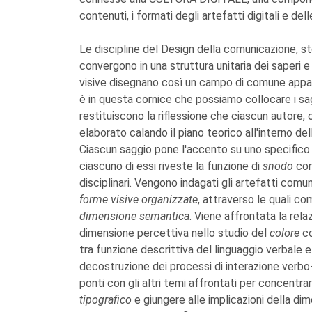
contenuti, i formati degli artefatti digitali e del
Le discipline del Design della comunicazione, sto
convergono in una struttura unitaria dei saperi 
visive disegnano così un campo di comune appart
è in questa cornice che possiamo collocare i sa
restituiscono la riflessione che ciascun autore
elaborato calando il piano teorico all'interno del
Ciascun saggio pone l'accento su uno specifico 
ciascuno di essi riveste la funzione di
snodo
con
disciplinari. Vengono indagati gli artefatti comu
forme visive organizzate
, attraverso le quali co
dimensione semantica
. Viene affrontata la relaz
dimensione percettiva nello studio del
colore
c
tra funzione descrittiva del linguaggio verbale 
decostruzione dei processi di interazione verbo-
ponti con gli altri temi affrontati per concentrars
tipografico
e giungere alle implicazioni della di