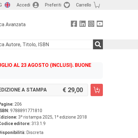
G
Accedi
Preferiti
Carrello
ca Avanzata
GLIO AL 23 AGOSTO (INCLUSI). BUONE
29,00
EDIZIONE A STAMPA
Pagine:
206
ISBN:
9788891771810
a
a
Edizione:
3
ristampa 2025, 1
edizione 2018
Codice editore:
313.1.9
Disponibilità:
Discreta