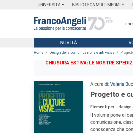
Menu
Main content
Footer
Menu
UNIVERSITÀ
BIBLIOTECA MULTIMEDIALE
chi
NOVITÀ
V
Main content
Home
Design della comunicazione e arti visive
Progetto
CHIUSURA ESTIVA: LE NOSTRE SPEDIZ
A cura di:
Valeria Bu
Progetto e cu
Elementi per il desig
Il volume pone al cen
comunicazione, ciasc
conoscenza che conne