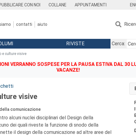
EN
PUBBLICARE CON NOI
COLLANE
APPUNTAMENTI
Ricer
 siamo
contatti
aiuto
OLUMI
RIVISTE
Cerca:
 e culture visive
IONI VERRANNO SOSPESE PER LA PAUSA ESTIVA DAL 30 LU
VACANZE!
cchetti
lture visive
n della comunicazione
tro alcuni nuclei disciplinari del Design della
uno dei quali riveste la funzione di snodo della
tte il design della comunicazione ad altre aree del