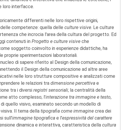
le loro interfacce.
ricamente differenti nelle loro rispettive origini,
e delle competenze: quella delle
culture visive
. Le culture
enenza che incrocia l'area della cultura del progetto. Ed
ggi contenuti in
Progetto e culture visive
che
, come soggetto coinvolto in esperienze didattiche, ha
le proprie sperimentazioni laboratoriali.
nucleo di sapere riferito al Design della comunicazione,
nettendo il Design della comunicazione ad altre aree
nicativi nelle loro strutture compositive e analizzati come
mprendere le relazioni tra
dimensione percettiva
e
ione tra i diversi
registri sensoriali
; la centralità della
ome atto complesso; l'
interazione tra immagine e testo
,
e di quello visivo, esaminato secondo un modello di
visiva. Il tema della
tipografia come immagine
crea dei
i sull'
immagine tipografica
e l'
espressività del carattere
mensione dinamica e interattiva, caratteristica della
cultura