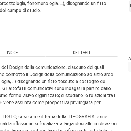
ercettologia, fenomenologia, …), disegnando un fitto
del campo di studio.
INDICE
DETTAGLI
A
ri del Design della comunicazione, ciascuno dei quali
he connette il Design della comunicazione ad altre aree
ogia, ...) disegnando un fitto tessuto a sostegno del
. Gli artefatti comunicativi sono indagati a partire dalle
orme visive organizzate; si studiano le relazioni tra i
viene assunta come prospettiva privilegiata per
 TESTO, così come il tema della TIPOGRAFIA come
i la riflessione si focalizza, allargandosi alle implicazioni
e dinamica e interattiva che influenza le estetiche, i