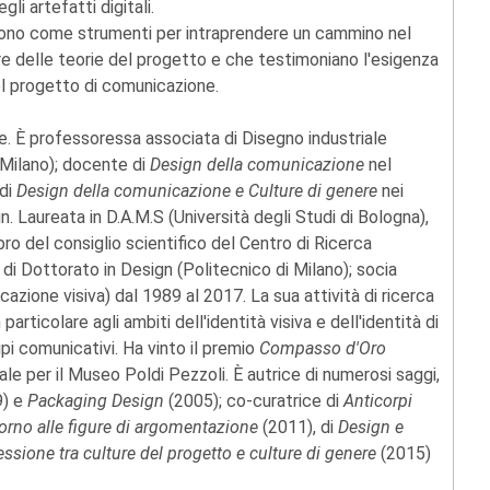
li artefatti digitali.
 offrono come strumenti per intraprendere un cammino nel
e delle teorie del progetto e che testimoniano l'esigenza
del progetto di comunicazione.
. È professoressa associata di Disegno industriale
 Milano); docente di
Design della comunicazione
nel
 di
Design della comunicazione e Culture di genere
nei
n. Laureata in D.A.M.S (Università degli Studi di Bologna),
ro del consiglio scientifico del Centro di Ricerca
o di Dottorato in Design (Politecnico di Milano); socia
azione visiva) dal 1989 al 2017. La sua attività di ricerca
particolare agli ambiti dell'identità visiva e dell'identità di
ipi comunicativi. Ha vinto il premio
Compasso d'Oro
e per il Museo Poldi Pezzoli. È autrice di numerosi saggi,
9) e
Packaging Design
(2005); co-curatrice di
Anticorpi
ntorno alle figure di argomentazione
(2011), di
Design e
essione tra culture del progetto e culture di genere
(2015)