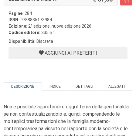
Pagine:
284
ISBN:
9788835173984
a
Edizione:
2
edizione, nuova edizione 2026
Codice editore:
335.6.1
Disponibilità:
Discreta
AGGIUNGI AI PREFERITI
DESCRIZIONE
INDICE
DETTAGLI
ALLEGATI
Non è possibile approfondire oggi il tema della genitorialità
se non contestualizzandolo e, quindi, comprendendo le
molteplici trasformazioni che la famiglia moderno-
contemporanea ha vissuto nel rapporto con la società e le
diverse crisi che si sono succedute già a partire dagli anni