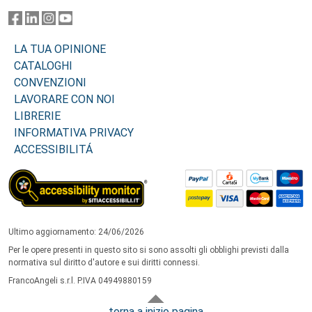
LA TUA OPINIONE
CATALOGHI
CONVENZIONI
LAVORARE CON NOI
LIBRERIE
INFORMATIVA PRIVACY
ACCESSIBILITÁ
Ultimo aggiornamento: 24/06/2026
Per le opere presenti in questo sito si sono assolti gli obblighi previsti dalla
normativa sul diritto d'autore e sui diritti connessi.
FrancoAngeli s.r.l. P.IVA 04949880159
torna a inizio pagina