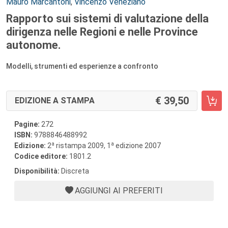
Autori:
Mauro Marcantoni
,
Vincenzo Veneziano
Rapporto sui sistemi di valutazione della
dirigenza nelle Regioni e nelle Province
autonome.
Modelli, strumenti ed esperienze a confronto
39,50
EDIZIONE A STAMPA
Pagine:
272
ISBN:
9788846488992
a
a
Edizione:
2
ristampa 2009, 1
edizione 2007
Codice editore:
1801.2
Disponibilità:
Discreta
AGGIUNGI AI PREFERITI