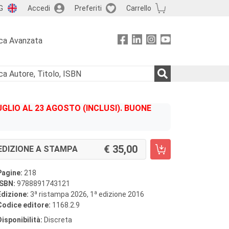
G
Accedi
Preferiti
Carrello
ca Avanzata
GLIO AL 23 AGOSTO (INCLUSI). BUONE
35,00
EDIZIONE A STAMPA
Pagine:
218
ISBN:
9788891743121
a
a
Edizione:
3
ristampa 2026, 1
edizione 2016
Codice editore:
1168.2.9
Disponibilità:
Discreta