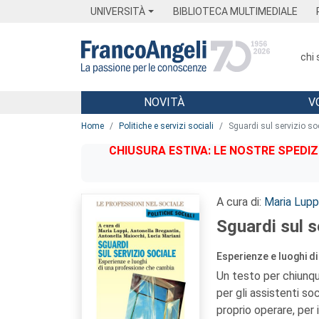
Menu
Main content
Footer
Menu
UNIVERSITÀ
BIBLIOTECA MULTIMEDIALE
chi
NOVITÀ
V
Main content
Home
Politiche e servizi sociali
Sguardi sul servizio so
CHIUSURA ESTIVA: LE NOSTRE SPEDIZ
A cura di:
Maria Lupp
Sguardi sul s
Esperienze e luoghi d
Un testo per chiunqu
per gli assistenti soc
proprio operare, per 