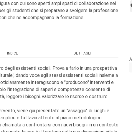
gura con cui sono aperti ampi spazi di collaborazione nel
er gli studenti che si preparano a svolgere la professione
isori che ne accompagnano la formazione.
INDICE
DETTAGLI
A
o degli assistenti sociali. Prova a farlo in una prospettiva
turale', dando voce agli stessi assistenti sociali insieme a
 quotidianamente interagiscono e "producono" interventi e
solo l'integrazione di saperi e competenze consente di
leggere i bisogni, valorizzare le risorse e costruire
tervento, viene qui presentato un "assaggio" di luoghi e
semplice e tuttavia attento al piano metodologico,
 chiamata a confrontarsi con nuovi bisogni in un contesto
 di questo lavoro è il territorio nella sua dimensione vitale