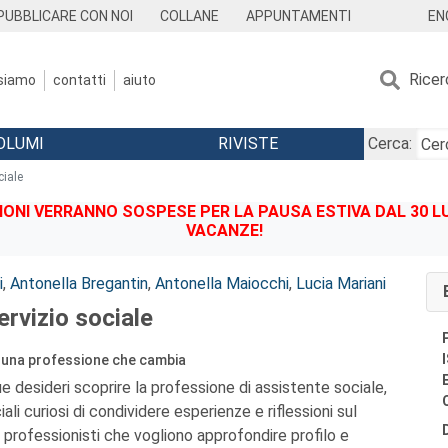
EN
PUBBLICARE CON NOI
COLLANE
APPUNTAMENTI
Ricer
 siamo
contatti
aiuto
OLUMI
RIVISTE
Cerca:
ciale
IONI VERRANNO SOSPESE PER LA PAUSA ESTIVA DAL 30 LU
VACANZE!
i
,
Antonella Bregantin
,
Antonella Maiocchi
,
Lucia Mariani
ervizio sociale
i una professione che cambia
e desideri scoprire la professione di assistente sociale,
iali curiosi di condividere esperienze e riflessioni sul
i professionisti che vogliono approfondire profilo e