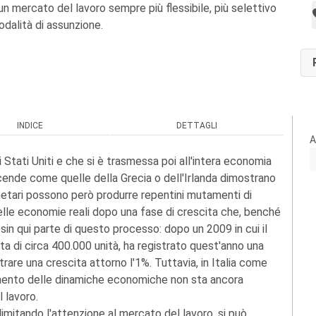
i un mercato del lavoro sempre più flessibile, più selettivo
odalità di assunzione.
INDICE
DETTAGLI
A
li Stati Uniti e che si è trasmessa poi all'intera economia
Vicende come quelle della Grecia o dell'Irlanda dimostrano
monetari possono però produrre repentini mutamenti di
lle economie reali dopo una fase di crescita che, benché
 sin qui parte di questo processo: dopo un 2009 in cui il
ta di circa 400.000 unità, ha registrato quest'anno una
rare una crescita attorno l'1%. Tuttavia, in Italia come
oramento delle dinamiche economiche non sta ancora
 lavoro.
limitando l'attenzione al mercato del lavoro, si può