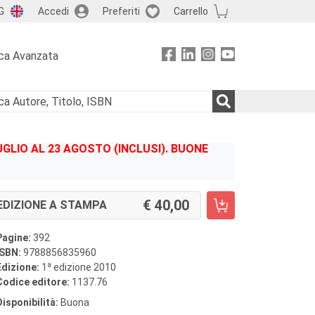
G
Accedi
Preferiti
Carrello
ca Avanzata
GLIO AL 23 AGOSTO (INCLUSI). BUONE
40,00
EDIZIONE A STAMPA
Pagine:
392
ISBN:
9788856835960
a
Edizione:
1
edizione 2010
Codice editore:
1137.76
Disponibilità:
Buona