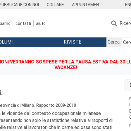
EN
PUBBLICARE CON NOI
COLLANE
APPUNTAMENTI
Ricer
 siamo
contatti
aiuto
OLUMI
RIVISTE
Cerca:
IONI VERRANNO SOSPESE PER LA PAUSA ESTIVA DAL 30 LU
VACANZE!
i.
provincia di Milano. Rapporto 2009-2010
a le vicende del contesto occupazionale milanese
presentando non solo le statistiche relative ai rapporti di
le relative ai lavoratori che in carne ed ossa sono stati