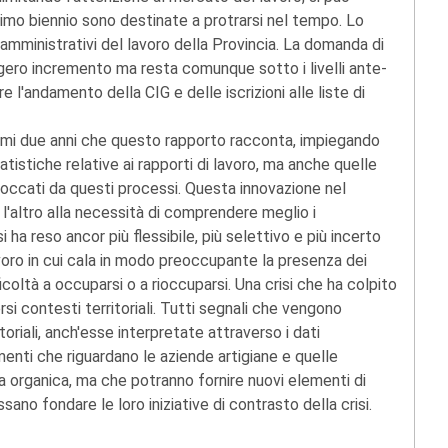
ltimo biennio sono destinate a protrarsi nel tempo. Lo
i amministrativi del lavoro della Provincia. La domanda di
ggero incremento ma resta comunque sotto i livelli ante-
e l'andamento della CIG e delle iscrizioni alle liste di
ultimi due anni che questo rapporto racconta, impiegando
atistiche relative ai rapporti di lavoro, ma anche quelle
 toccati da questi processi. Questa innovazione nel
 l'altro alla necessità di comprendere meglio i
 ha reso ancor più flessibile, più selettivo e più incerto
voro in cui cala in modo preoccupante la presenza dei
icoltà a occuparsi o a rioccuparsi. Una crisi che ha colpito
ersi contesti territoriali. Tutti segnali che vengono
riali, anch'esse interpretate attraverso i dati
menti che riguardano le aziende artigiane e quelle
ra organica, ma che potranno fornire nuovi elementi di
sano fondare le loro iniziative di contrasto della crisi.