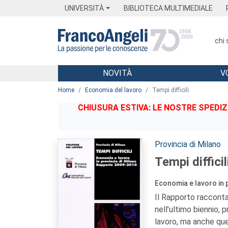
Menu
Main content
Footer
Menu
UNIVERSITÀ
BIBLIOTECA MULTIMEDIALE
chi
NOVITÀ
V
Main content
Home
Economia del lavoro
Tempi difficili.
CHIUSURA ESTIVA: LE NOSTRE SPEDIZ
Autori:
Provincia di Milano
Tempi difficil
Economia e lavoro in 
Il Rapporto raccont
nell’ultimo biennio, 
lavoro, ma anche quel