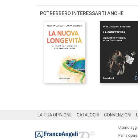
POTREBBERO INTERESSARTI ANCHE
Footer
LA TUA OPINIONE
CATALOGHI
CONVENZIONI
Ultimo agg
Per le opere