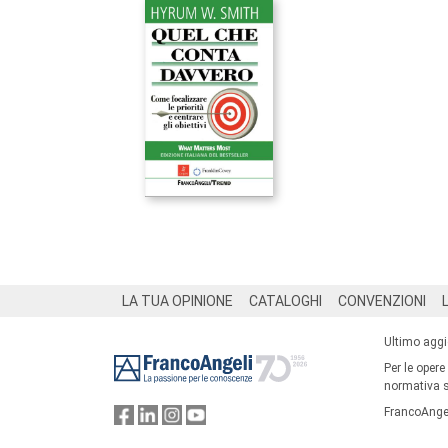
Footer
LA TUA OPINIONE
CATALOGHI
CONVENZIONI
Ultimo agg
Per le opere
normativa su
FrancoAngel