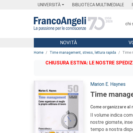
Menu
Main content
Footer
Menu
UNIVERSITÀ
BIBLIOTECA MULTIMEDIALE
chi
NOVITÀ
V
Main content
Home
Time management, stress, lettura rapida
Time 
CHIUSURA ESTIVA: LE NOSTRE SPEDIZ
Autori:
Marion E. Haynes
Time manag
Come organizzare al m
Il volume indica com
nostre giornate, ins
tempo a nostra dispo