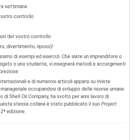
tra settimana
vostro controllo
uori del vostro controllo
ro, divertimento, riposo)!
simo di esempi ed esercizi. Che siate un imprenditore o
iegato o uno studente, vi insegnerà metodi e accorgimenti
preziose.
internazionali e di numerosi articoli apparsi su riviste
ra manageriale occupandosi di sviluppo delle risorse umane.
o di Shell Oil Company, ha svolto per anni lavoro di
uesta stessa collana è stato pubblicato il suo
Project
a 2ª edizione.