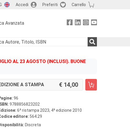
G
Accedi
Preferiti
Carrello
ca Avanzata
GLIO AL 23 AGOSTO (INCLUSI). BUONE
14,00
EDIZIONE A STAMPA
Pagine:
96
ISBN:
9788856823202
a
a
Edizione:
6
ristampa 2023, 4
edizione 2010
Codice editore:
564.29
Disponibilità:
Discreta