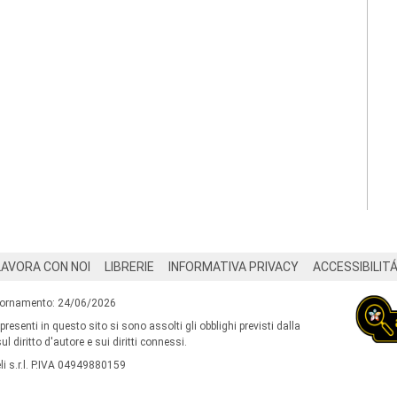
LAVORA CON NOI
LIBRERIE
INFORMATIVA PRIVACY
ACCESSIBILIT
iornamento: 24/06/2026
 presenti in questo sito si sono assolti gli obblighi previsti dalla
l diritto d'autore e sui diritti connessi.
i s.r.l. P.IVA 04949880159