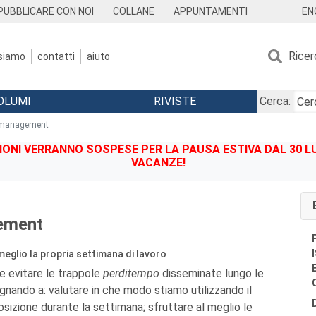
EN
PUBBLICARE CON NOI
COLLANE
APPUNTAMENTI
Ricer
 siamo
contatti
aiuto
OLUMI
RIVISTE
Cerca:
management
IONI VERRANNO SOSPESE PER LA PAUSA ESTIVA DAL 30 LU
VACANZE!
ement
eglio la propria settimana di lavoro
e evitare le trappole
perditempo
disseminate lungo le
egnando a: valutare in che modo stiamo utilizzando il
sizione durante la settimana; sfruttare al meglio le