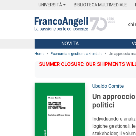
Menu
Main content
Footer
Menu
UNIVERSITÀ
BIBLIOTECA MULTIMEDIALE
chi
NOVITÀ
V
Main content
Home
Economia e gestione aziendale
Un approccio mana
SUMMER CLOSURE: OUR SHIPMENTS WILL 
Autori:
Ubaldo Comite
Un approccio 
politici
Individuando e analiz
logiche gestionali, le 
stakeholder, il volu