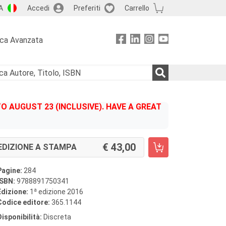
A
Accedi
Preferiti
Carrello
rca Avanzata
 AUGUST 23 (INCLUSIVE). HAVE A GREAT
43,00
EDIZIONE A STAMPA
Pagine:
284
ISBN:
9788891750341
a
Edizione:
1
edizione 2016
Codice editore:
365.1144
Disponibilità:
Discreta