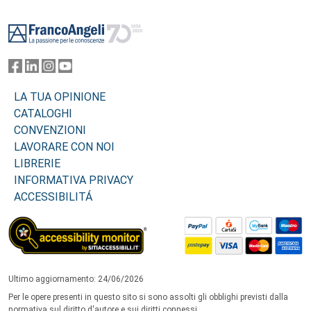
Footer
LA TUA OPINIONE
CATALOGHI
CONVENZIONI
LAVORARE CON NOI
LIBRERIE
INFORMATIVA PRIVACY
ACCESSIBILITÁ
Ultimo aggiornamento: 24/06/2026
Per le opere presenti in questo sito si sono assolti gli obblighi previsti dalla
normativa sul diritto d'autore e sui diritti connessi.