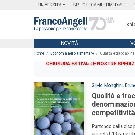
Menu
Main content
Footer
Menu
UNIVERSITÀ
BIBLIOTECA MULTIMEDIALE
chi
NOVITÀ
V
Main content
Home
Economia agro-alimentare
Qualità e tracciabilit
CHIUSURA ESTIVA: LE NOSTRE SPEDIZ
Autori:
Silvio Menghini
,
Brun
Qualità e tracc
denominazion
competitività
Partendo dalla discip
cui nel 2013 si celeb