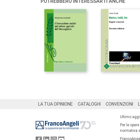
POTREBBERO INTERESSARTI ANCHE
Footer
LA TUA OPINIONE
CATALOGHI
CONVENZIONI
Ultimo agg
Per le opere
normativa su
FrancoAngel