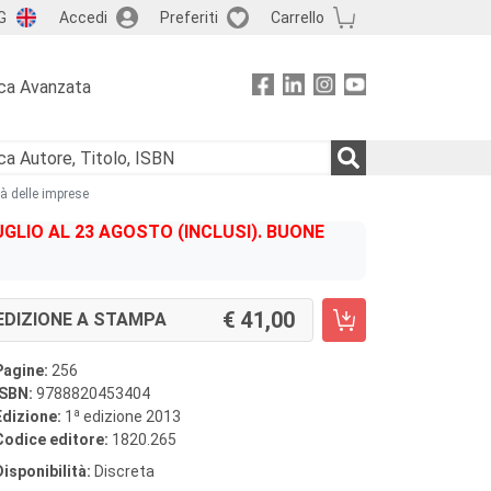
G
Accedi
Preferiti
Carrello
ca Avanzata
tà delle imprese
GLIO AL 23 AGOSTO (INCLUSI). BUONE
41,00
EDIZIONE A STAMPA
Pagine:
256
ISBN:
9788820453404
a
Edizione:
1
edizione 2013
Codice editore:
1820.265
Disponibilità:
Discreta