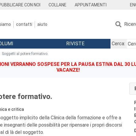
EN
PUBBLICARE CON NOI
COLLANE
APPUNTAMENTI
Ricer
 siamo
contatti
aiuto
OLUMI
RIVISTE
Cerca:
Soggetti al potere formativo.
IONI VERRANNO SOSPESE PER LA PAUSA ESTIVA DAL 30 LU
VACANZE!
otere formativo.
ica e critica
 soggetto implicito della Clinica della formazione e offre a
e insegnanti delle possibilità per ripensare i propri discorsi
 al di là del soggetto.