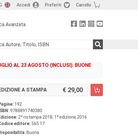
G
Accedi
Preferiti
Carrello
ca Avanzata
GLIO AL 23 AGOSTO (INCLUSI). BUONE
29,00
EDIZIONE A STAMPA
Pagine:
192
ISBN:
9788891740380
a
a
Edizione:
2
ristampa 2018, 1
edizione 2016
Codice editore:
565.17
Disponibilità:
Buona