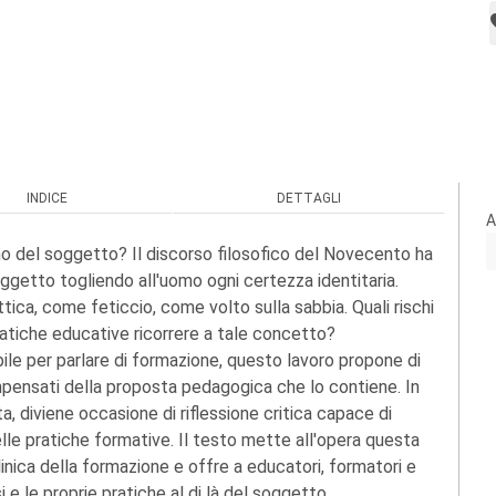
INDICE
DETTAGLI
A
no del soggetto? Il discorso filosofico del Novecento ha
ggetto togliendo all'uomo ogni certezza identitaria.
ica, come feticcio, come volto sulla sabbia. Quali rischi
atiche educative ricorrere a tale concetto?
ile per parlare di formazione, questo lavoro propone di
mpensati della proposta pedagogica che lo contiene. In
 diviene occasione di riflessione critica capace di
elle pratiche formative. Il testo mette all'opera questa
linica della formazione e offre a educatori, formatori e
si e le proprie pratiche al di là del soggetto.