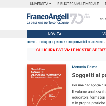
Menu
Main content
Footer
Menu
UNIVERSITÀ
BIBLIOTECA MULTIMEDIALE
chi
NOVITÀ
V
Main content
Home
Pedagogia generale e prospettive dell'educazione
CHIUSURA ESTIVA: LE NOSTRE SPEDIZ
Autori:
Manuela Palma
Soggetti al p
Per una pedagogia clin
Il volume analizza il
educatori, formatori 
e le proprie pratiche