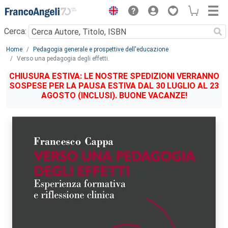
Menu
Cerca:
Main content
Home
Pedagogia generale e prospettive dell'educazione
Verso una pedagogia degli effetti.
CHIUSURA ESTIVA: LE NOSTRE SPEDIZIONI VERRANNO
SOSPESE PER LA PAUSA ESTIVA DAL 30 LUGLIO AL 23
AGOSTO (INCLUSI). BUONE VACANZE!