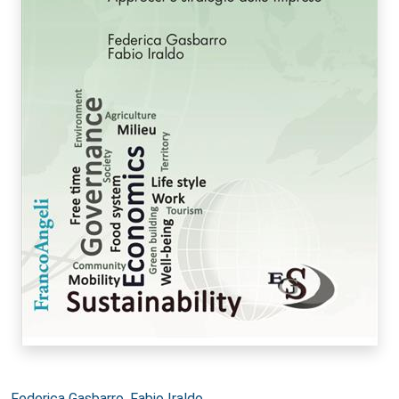
Autori:
Federica Gasbarro
,
Fabio Iraldo