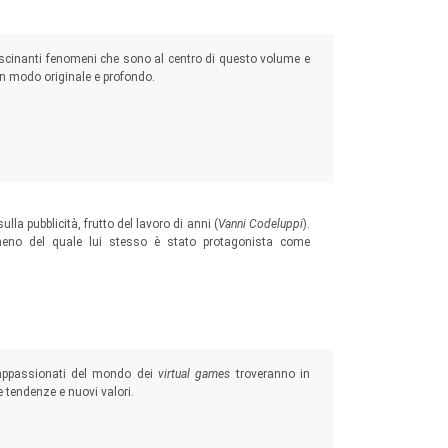
fascinanti fenomeni che sono al centro di questo volume e
in modo originale e profondo.
lla pubblicità, frutto del lavoro di anni (
Vanni Codeluppi
).
meno del quale lui stesso è stato protagonista come
appassionati del mondo dei
virtual games
troveranno in
tendenze e nuovi valori.