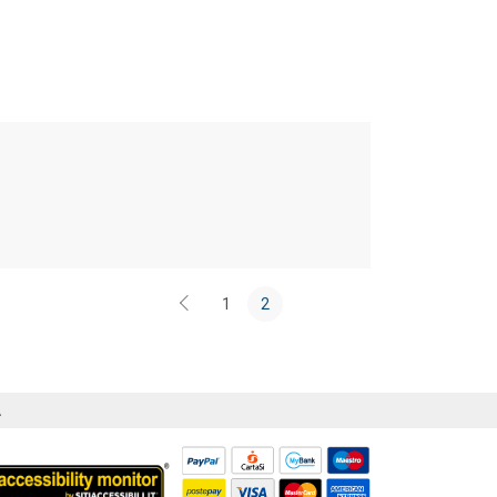
1
2
Á