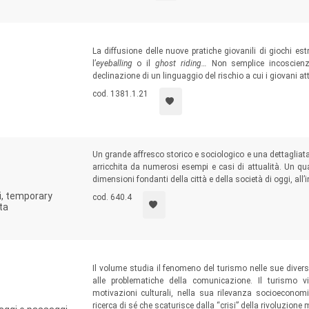
La diffusione delle nuove pratiche giovanili di giochi est
l’
eyeballing
o il
ghost riding…
Non semplice incoscienz
declinazione di un linguaggio del rischio a cui i giovani at
cod. 1381.1.21
Un grande affresco storico e sociologico e una dettagliat
arricchita da numerosi esempi e casi di attualità. Un qua
dimensioni fondanti della città e della società di oggi, all’
i, temporary
cod. 640.4
ita
Il volume studia il fenomeno del turismo nelle sue diver
alle problematiche della comunicazione. Il turismo v
motivazioni culturali, nella sua rilevanza socioeconom
ricerca di sé che scaturisce dalla “crisi” della rivoluzione