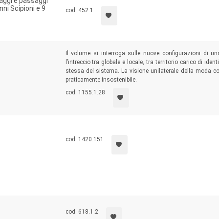
aggi e passaggi
anni Scipioni e 9
cod. 452.1
Il volume si interroga sulle nuove configurazioni di un
l’intreccio tra globale e locale, tra territorio carico di ide
stessa del sistema. La visione unilaterale della moda c
praticamente insostenibile.
cod. 1155.1.28
cod. 1420.151
cod. 618.1.2