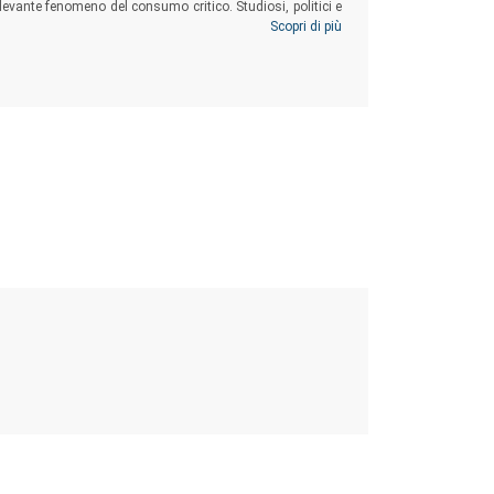
ilevante fenomeno del consumo critico. Studiosi, politici e
e e alle loro azioni possono ora contare su uno strumento
Scopri di più
h Carolina
).