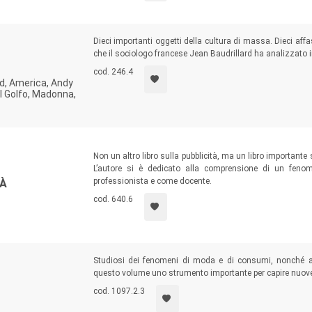
Dieci importanti oggetti della cultura di massa. Dieci af
che il sociologo francese Jean Baudrillard ha analizzato 
cod. 246.4
d, America, Andy
l Golfo, Madonna,
Non un altro libro sulla pubblicità, ma un libro importante su
L’autore si è dedicato alla comprensione di un feno
professionista e come docente.
TÀ
cod. 640.6
Studiosi dei fenomeni di moda e di consumi, nonché 
questo volume uno strumento importante per capire nuove 
cod. 1097.2.3