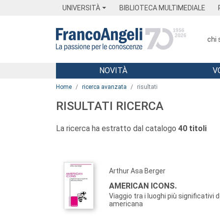
Menu
Main content
Footer
Menu
UNIVERSITÀ
BIBLIOTECA MULTIMEDIALE
chi
NOVITÀ
V
Main content
Home
ricerca avanzata
risultati
RISULTATI RICERCA
La ricerca ha estratto dal catalogo
40 titoli
Arthur Asa Berger
AMERICAN ICONS.
Viaggio tra i luoghi più significativi 
americana