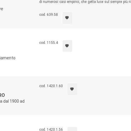
di numerosi casi empirici, che getta luce sul sempre più r
attivisti che cercano di dare un senso alle loro ricerch
ve
davvero eccellente” (
Lawrence Glickman
,
University of Sout
cod. 639.58
cod. 1155.4
gliamento
cod. 1420.1.60
RO
da dal 1900 ad
cod. 1420.1.56