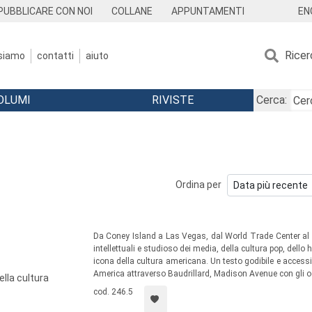
EN
PUBBLICARE CON NOI
COLLANE
APPUNTAMENTI
Ricer
 siamo
contatti
aiuto
OLUMI
RIVISTE
Cerca:
Ordina per
Da Coney Island a Las Vegas, dal World Trade Center al 
intellettuali e studioso dei media, della cultura pop, dello
icona della cultura americana. Un testo godibile e accessib
America attraverso Baudrillard, Madison Avenue con gli 
della cultura
cod. 246.5