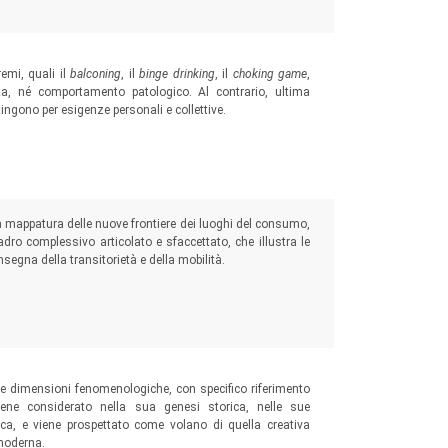
remi, quali il
balconing
, il
binge drinking
, il
choking game
,
a, né comportamento patologico. Al contrario, ultima
tingono per esigenze personali e collettive.
a mappatura delle nuove frontiere dei luoghi del consumo,
dro complessivo articolato e sfaccettato, che illustra le
insegna della transitorietà e della mobilità.
se dimensioni fenomenologiche, con specifico riferimento
iene considerato nella sua genesi storica, nelle sue
ica, e viene prospettato come volano di quella creativa
 moderna.