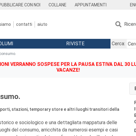
EN
PUBBLICARE CON NOI
COLLANE
APPUNTAMENTI
Ricer
 siamo
contatti
aiuto
OLUMI
RIVISTE
Cerca:
 consumo.
IONI VERRANNO SOSPESE PER LA PAUSA ESTIVA DAL 30 LU
VACANZE!
nsumo.
orti, stazioni, temporary store e altri luoghi transitori della
torico e sociologico e una dettagliata mappatura delle
luoghi del consumo, arricchita da numerosi esempi e casi