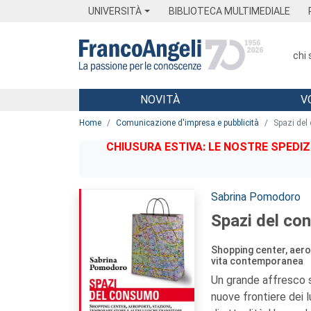
Menu
Main content
Footer
Menu
UNIVERSITÀ
BIBLIOTECA MULTIMEDIALE
chi
NOVITÀ
V
Main content
Home
Comunicazione d'impresa e pubblicità
Spazi del
CHIUSURA ESTIVA: LE NOSTRE SPEDIZ
Autori:
Sabrina Pomodoro
Spazi del co
Shopping center, aerop
vita contemporanea
Un grande affresco s
nuove frontiere dei 