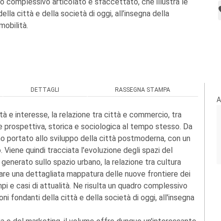
ro complessivo articolato e sfaccettato, che illustra le
ella città e della società di oggi, all’insegna della
mobilità.
DETTAGLI
RASSEGNA STAMPA
A
tà e interesse, la relazione tra città e commercio, tra
 prospettiva, storica e sociologica al tempo stesso. Da
nno portato allo sviluppo della città postmoderna, con un
 Viene quindi tracciata l'evoluzione degli spazi del
enerato sullo spazio urbano, la relazione tra cultura
tare una dettagliata mappatura delle nuove frontiere dei
i e casi di attualità. Ne risulta un quadro complessivo
ni fondanti della città e della società di oggi, all'insegna