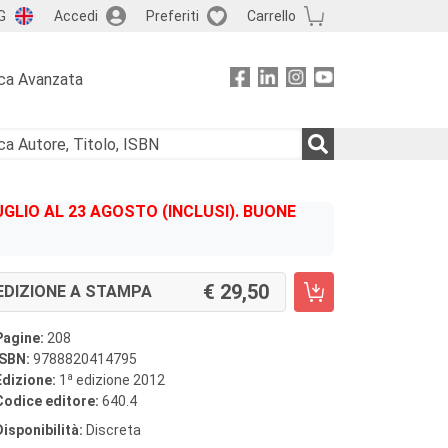
G
Accedi
Preferiti
Carrello
ca Avanzata
GLIO AL 23 AGOSTO (INCLUSI). BUONE
29,50
EDIZIONE A STAMPA
Pagine:
208
ISBN:
9788820414795
a
Edizione:
1
edizione 2012
Codice editore:
640.4
Disponibilità:
Discreta