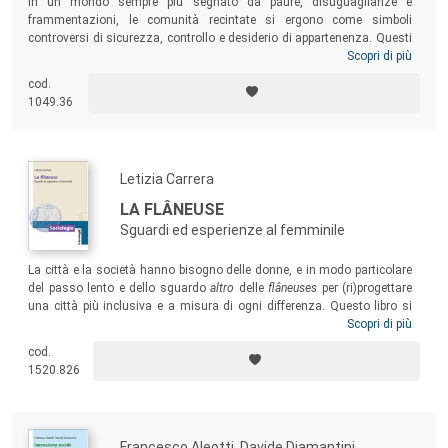
In un mondo sempre più segnato da paure, disuguaglianze e
frammentazioni, le comunità recintate si ergono come simboli
controversi di sicurezza, controllo e desiderio di appartenenza. Questi
insediamenti residenziali offrono un’apparente protezione contro le
Scopri di più
insicurezze della vita urbana, rappresentando una risposta a timori,
cod.
sia reali che percepiti, legati alla criminalità e al degrado sociale. Il
1049.36
volume propone una riflessione critica sulle origini storiche e
sull’evoluzione delle comunità residenziali chiuse, soffermandosi
sulle motivazioni sociologiche che sono alla base della loro diffusione
e valutandone gli impatti sulla struttura spaziale e sociale.
Letizia Carrera
LA FLÂNEUSE
Sguardi ed esperienze al femminile
La città e la società hanno bisogno delle donne, e in modo particolare
del passo lento e dello sguardo
altro
delle
flâneuses
per (ri)progettare
una città più inclusiva e a misura di ogni differenza. Questo libro si
rivolge a tutti coloro che accettano la sfida della lentezza,
Scopri di più
riconoscendole un potenziale di innovazione sociale e politica quasi
cod.
rivoluzionario, e quella della differenza, a partire da quella di genere,
1520.826
capace di risignificare gli sguardi sull’esperienza quotidiana.
Francesco Aleotti, Davide Diamantini