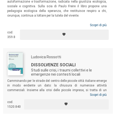
autoformazione e trasformazione, radicata nella giustizia ecologica,
sociale e cognitiva. Sulla scia di Paulo Freire il libro propone una
pedagogia ecologica della speranza, che restituisce respiro a chi,
ovunque, continua a lottare per la tutela del vivente.
Scopri di più
cod.
359.8
Ludovica Rossotti
DISSOLVENZE SOCIALI
Studi sulle crisi, i traumi collettivi e le
emergenze nei contesti locali
Camminando per le strade del centro delle piccole città italiane emerge
in modo evidente un dato: la chiusura di numerose attività
commerciali. Insieme alla crisi delle piccole imprese, si tratta di un
impoverimento non solo economico, ma anche identitario e culturale.
Scopri di più
Partendo da questa consapevolezza il volume riflette sui bisogni di
cod.
coesione sociale e di generatività urbana, fattori di crescita e di
1520.840
sviluppo messi a dura prova dalla pandemia e dalla crisi
socioeconomica.