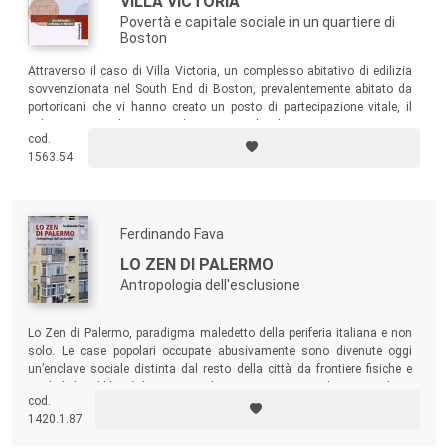
VILLA VICTORIA
Povertà e capitale sociale in un quartiere di
Boston
Attraverso il caso di Villa Victoria, un complesso abitativo di edilizia
sovvenzionata nel South End di Boston, prevalentemente abitato da
portoricani che vi hanno creato un posto di partecipazione vitale, il
volume cerca di comprendere come gli abitanti siano riusciti a
cod.
mantenere il loro capitale sociale, per riuscire a prevenire il
1563.54
deterioramento delle relazioni sociali in altri quartieri poveri.
Ferdinando Fava
LO ZEN DI PALERMO
Antropologia dell'esclusione
Lo Zen di Palermo, paradigma maledetto della periferia italiana e non
solo. Le case popolari occupate abusivamente sono divenute oggi
un’enclave sociale distinta dal resto della città da frontiere fisiche e
simboliche. Il libro è il resoconto di una ricerca antropologica condotta
cod.
per sette anni tra le maglie dell’esclusione.
1420.1.87