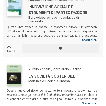
INNOVAZIONE SOCIALE E
STRUMENTI DI PARTECIPAZIONE
Il crowdsourcing per lo sviluppo di
comunità
Questo libro prende in esame un fenomeno nuovo e in crescente
diffusione, il crowdsourcing, inteso come contributo originale al
panorama dell’innovazione sociale e della partecipazione associata
all’uso di strumenti digitali nel contesto della società in rete. Si tratta
Scopri di più
di una pratica che si sta consolidando non solo negli ambiti
cod.
organizzativi di aziende private, ma, soprattutto, in istituzioni
1520.821
pubbliche e comunità urbane di varie dimensioni, dove si pone come
uno strumento fortemente abilitante per contribuire allo sviluppo.
Aurelio Angelini, Piergiorgio Pizzuto
LA SOCIETÀ SOSTENIBILE
Manuale di Ecologia Umana
Questa nuova edizione, completamente rinnovata e aggiornata, del
Manuale di ecologia, sostenibilità ed educazione ambientale
contribuisce
al consolidamento della cultura ecologica, ispirata alla scienza della
sostenibilità. Un libro rivolto a un pubblico sempre più ampio di
Scopri di più