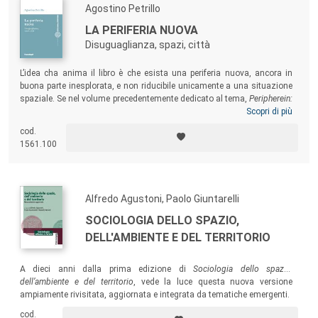
Agostino Petrillo
LA PERIFERIA NUOVA
Disuguaglianza, spazi, città
L’idea cha anima il libro è che esista una periferia nuova, ancora in
buona parte inesplorata, e non riducibile unicamente a una situazione
spaziale. Se nel volume precedentemente dedicato al tema,
Peripherein:
pensare diversamente la periferia
, l’evidenza era posta sui limiti delle
Scopri di più
concezioni consolidate riguardo le periferie, in questo nuovo testo
cod.
l’autore opera un approfondimento che ha lo scopo di delineare più
1561.100
chiaramente i contorni della nebulosa definita “periferia nuova”.
Alfredo Agustoni, Paolo Giuntarelli
SOCIOLOGIA DELLO SPAZIO,
DELL'AMBIENTE E DEL TERRITORIO
A dieci anni dalla prima edizione di
Sociologia dello spazio,
dell’ambiente e del territorio
, vede la luce questa nuova versione
ampiamente rivisitata, aggiornata e integrata da tematiche emergenti.
cod.