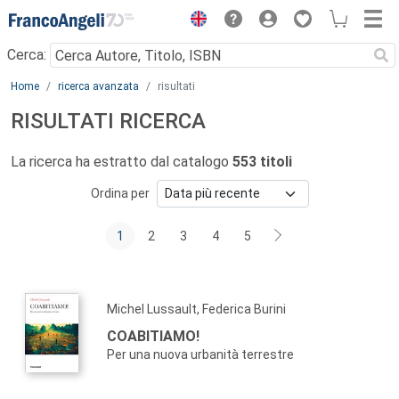
Menu
Cerca:
Main content
Home
ricerca avanzata
risultati
RISULTATI RICERCA
La ricerca ha estratto dal catalogo
553 titoli
Ordina per
1
2
3
4
5
Michel Lussault, Federica Burini
COABITIAMO!
Per una nuova urbanità terrestre