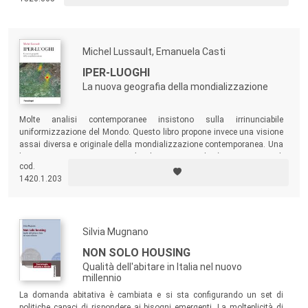
degli attori sociali e dai documenti istituzionali prodotti nell’ambito
dell’autonomia nel campo dei beni culturali locali.
Michel Lussault, Emanuela Casti
IPER-LUOGHI
La nuova geografia della mondializzazione
Molte analisi contemporanee insistono sulla irrinunciabile
uniformizzazione del Mondo. Questo libro propone invece una visione
assai diversa e originale della mondializzazione contemporanea. Una
lettura importante per quanti (anche non specialisti) sono curiosi di
cod.
capire i nuovi scenari delle città e dei territori.
1420.1.203
Silvia Mugnano
NON SOLO HOUSING
Qualità dell'abitare in Italia nel nuovo
millennio
La domanda abitativa è cambiata e si sta configurando un set di
politiche capaci di rispondere ai bisogni emergenti. La molteplicità di