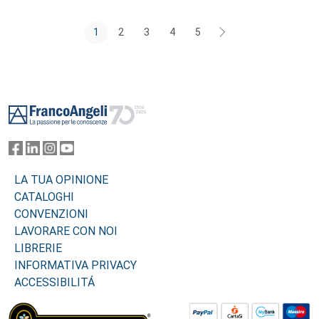
1
2
3
4
5
Footer
LA TUA OPINIONE
CATALOGHI
CONVENZIONI
LAVORARE CON NOI
LIBRERIE
INFORMATIVA PRIVACY
ACCESSIBILITÁ