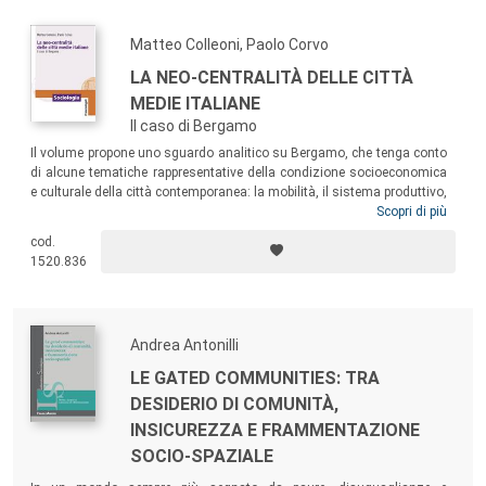
Matteo Colleoni, Paolo Corvo
LA NEO-CENTRALITÀ DELLE CITTÀ
MEDIE ITALIANE
Il caso di Bergamo
Il volume propone uno sguardo analitico su Bergamo, che tenga conto
di alcune tematiche rappresentative della condizione socioeconomica
e culturale della città contemporanea: la mobilità, il sistema produttivo,
il welfare, il turismo e lo sviluppo urbano. Grande attenzione è data
Scopri di più
anche alla cultura locale nelle trattazioni sulle pratiche alimentari,
cod.
sulla passione per il calcio e sui personaggi della sua storia. Un
1520.836
quadro vivace e dinamico di una città che ha dovuto fare i conti con il
dramma del Covid, ma che ha trovato la via del rilancio venendo
designata nel 2023, con Brescia, capitale della cultura.
Andrea Antonilli
LE GATED COMMUNITIES: TRA
DESIDERIO DI COMUNITÀ,
INSICUREZZA E FRAMMENTAZIONE
SOCIO-SPAZIALE