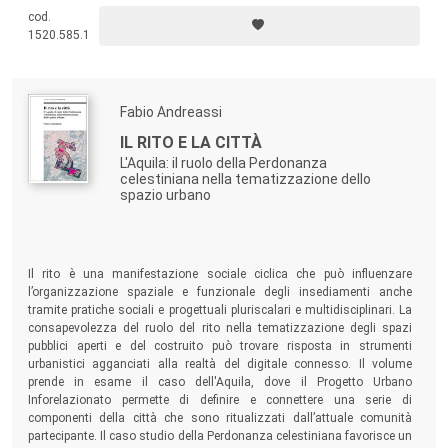
studiosi e
militanti
, interessati e mobilitati a sostegno di politiche volte
cod.
alla costruzione di una nuova società sostenibile, in armonia con le
1520.585.1
risorse naturali, sostenuta da un’economia circolare, ecologica e
solidale.
Fabio Andreassi
IL RITO E LA CITTÀ
L'Aquila: il ruolo della Perdonanza
celestiniana nella tematizzazione dello
spazio urbano
Il rito è una manifestazione sociale ciclica che può influenzare
l’organizzazione spaziale e funzionale degli insediamenti anche
tramite pratiche sociali e progettuali pluriscalari e multidisciplinari. La
consapevolezza del ruolo del rito nella tematizzazione degli spazi
pubblici aperti e del costruito può trovare risposta in strumenti
urbanistici agganciati alla realtà del digitale connesso. Il volume
prende in esame il caso dell'Aquila, dove il Progetto Urbano
Inforelazionato permette di definire e connettere una serie di
componenti della città che sono ritualizzati dall’attuale comunità
partecipante. Il caso studio della Perdonanza celestiniana favorisce un