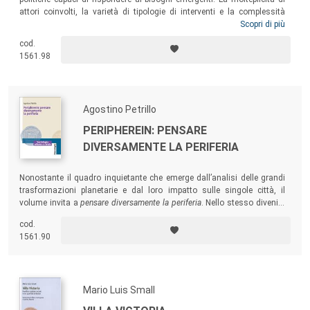
attori coinvolti, la varietà di tipologie di interventi e la complessità
nell’identificare il bisogno hanno reso necessario l’introduzione di un
Scopri di più
nuovo paradigma delle politiche abitative, definito
housing sociale
. La
cod.
scommessa di questa nuova filosofia è rispondere agli attuali bisogni
1561.98
offrendo soluzioni abitative che non solo rispettino standard di
qualità, ma che propongano un
abitare di
qualità
.
Agostino Petrillo
PERIPHEREIN: PENSARE
DIVERSAMENTE LA PERIFERIA
Nonostante il quadro inquietante che emerge dall’analisi delle grandi
trasformazioni planetarie e dal loro impatto sulle singole città, il
volume invita a
pensare diversamente la periferia
. Nello stesso divenire
periferia di parti sempre più consistenti delle nostre città risiede anche
cod.
la possibilità di un recupero generalizzato della dimensione urbana e
1561.90
di modalità di vita associata più civili e giuste.
Mario Luis Small