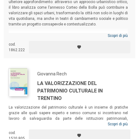
ulteriore approfondimento: attraverso un approccio urbanistico critico,
il libro analizza come l’annesso Corteo della Bolla può contribuire a
valorizzare gli spazi urbani, trasformando la città non solo in luoghi di
vita quotidiana, ma anche in teatri di cambiamento sociale e politico
tramite un progetto consapevole e contestualizzato.
Scopri di più
cod.
1862.222
Giovanna Rech
LA VALORIZZAZIONE DEL
PATRIMONIO CULTURALE IN
TRENTINO
La valorizzazione del patrimonio culturale è un insieme di pratiche
grazie alle quali sapere esperto e senso comune si incontrano nel
lavoro di salvaguardia da parte delle istituzioni patrimoniali,
nell’esposizione museale, nelle rivendicazioni delle diverse comunità
Scopri di più
patrimoniali e nell’offerta turistica. Il volume descrive i diversi usi
cod.
sociali del patrimonio culturale in Trentino, a partire dall’esperienza
1520.805