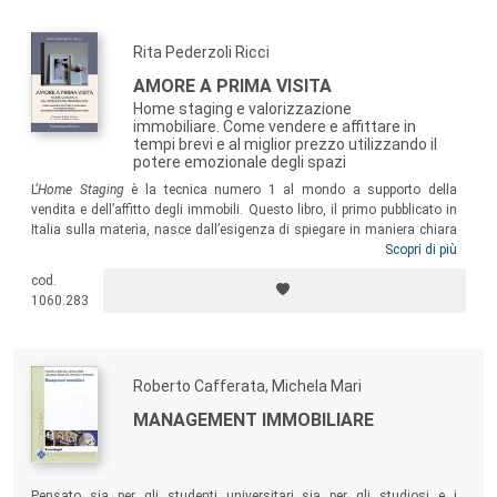
Rita Pederzoli Ricci
AMORE A PRIMA VISITA
Home staging e valorizzazione
immobiliare. Come vendere e affittare in
tempi brevi e al miglior prezzo utilizzando il
potere emozionale degli spazi
L’
Home Staging
è la tecnica numero 1 al mondo a supporto della
vendita e dell’affitto degli immobili. Questo libro, il primo pubblicato in
Italia sulla materia, nasce dall’esigenza di spiegare in maniera chiara
la vera essenza di questa professione, annoverata tra quelle che nei
Scopri di più
prossimi anni avranno maggiore crescita. Un valido strumento per
cod.
coloro che vogliono avvicinarsi a questa professione ma anche
1060.283
conoscere le basi per proporre gli immobili in maniera nuova ed efficace
in un mercato in continua evoluzione.
Roberto Cafferata, Michela Mari
MANAGEMENT IMMOBILIARE
Pensato sia per gli studenti universitari sia per gli studiosi e i