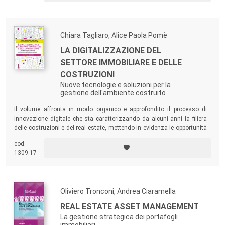
Chiara Tagliaro, Alice Paola Pomè
LA DIGITALIZZAZIONE DEL
SETTORE IMMOBILIARE E DELLE
COSTRUZIONI
Nuove tecnologie e soluzioni per la
gestione dell'ambiente costruito
Il volume affronta in modo organico e approfondito il processo di
innovazione digitale che sta caratterizzando da alcuni anni la filiera
delle costruzioni e del real estate, mettendo in evidenza le opportunità
connesse allo sviluppo delle tecnologie digitali in termini di nuovi
cod.
mercati, servizi e prodotti.
1309.17
Oliviero Tronconi, Andrea Ciaramella
REAL ESTATE ASSET MANAGEMENT
La gestione strategica dei portafogli
immobiliari