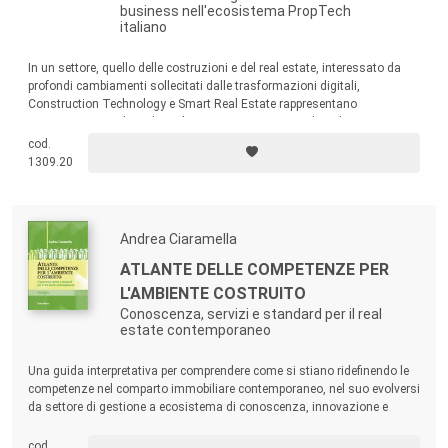
business nell'ecosistema PropTech
italiano
In un settore, quello delle costruzioni e del real estate, interessato da
profondi cambiamenti sollecitati dalle trasformazioni digitali,
Construction Technology e Smart Real Estate rappresentano
componenti interdipendenti di un unico ecosistema digitale orientato
alla sostenibilità, all’efficienza operativa, alla resilienza degli edifici e
cod.
alla creazione di valore nel tempo.
1309.20
Andrea Ciaramella
ATLANTE DELLE COMPETENZE PER
L'AMBIENTE COSTRUITO
Conoscenza, servizi e standard per il real
estate contemporaneo
Una guida interpretativa per comprendere come si stiano ridefinendo le
competenze nel comparto immobiliare contemporaneo, nel suo evolversi
da settore di gestione a ecosistema di conoscenza, innovazione e
responsabilità.
cod.