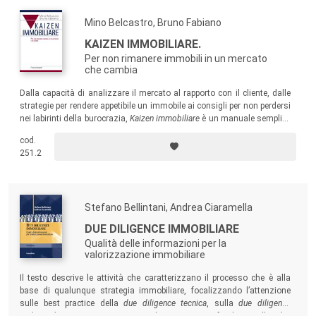
Mino Belcastro, Bruno Fabiano
KAIZEN IMMOBILIARE.
Per non rimanere immobili in un mercato
che cambia
Dalla capacità di analizzare il mercato al rapporto con il cliente, dalle
strategie per rendere appetibile un immobile ai consigli per non perdersi
nei labirinti della burocrazia,
Kaizen immobiliare
è un manuale semplice
e operativo che si rivolge agli agenti immobiliari e ai clienti venditori di
cod.
immobili.
251.2
Stefano Bellintani, Andrea Ciaramella
DUE DILIGENCE IMMOBILIARE
Qualità delle informazioni per la
valorizzazione immobiliare
Il testo descrive le attività che caratterizzano il processo che è alla
base di qualunque strategia immobiliare, focalizzando l’attenzione
sulle best practice della
due diligence tecnica
, sulla
due diligence