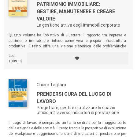
PATRIMONIO IMMOBILIARE:
GESTIRE, MANUTENERE E CREARE
VALORE
La gestione attiva degli immobili corporate
Questo volume ha l’obiettivo di illustrare il rapporto tra imprese e
patrimonio immobiliare, inteso come vera e propria infrastruttura
produttiva. Il testo offre una visione sistemica delle problematiche
immobiliari e approfondisce, attraverso specifici casi, le modalità di
cod.
intervento necessarie per accompagnare il lavoro “agile” e le
1309.13
esperienze di valorizzazione di edifici terziari, condotte da importanti
multinazionali.
Chiara Tagliaro
PRENDERSI CURA DEL LUOGO DI
LAVORO
Progettare, gestire e utilizzare lo spazio
ufficio attraverso indicatori di prestazione
Il luogo di lavoro è sempre più un tema centrale per la maggior parte
delle aziende e delle società. Il testo traccia le prospettive di evoluzione
del workplace e suggerisce una serie di indicatori di prestazione per