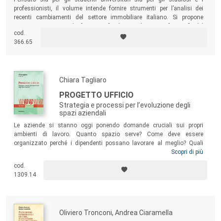
professionisti, il volume intende fornire strumenti per l’analisi dei
recenti cambiamenti del settore immobiliare italiano. Si propone
pertanto come punto di riferimento fondamentale per una fotografia del
cod.
settore.
366.65
Chiara Tagliaro
PROGETTO UFFICIO
Strategia e processi per l’evoluzione degli
spazi aziendali
Le aziende si stanno oggi ponendo domande cruciali sui propri
ambienti di lavoro. Quanto spazio serve? Come deve essere
organizzato perché i dipendenti possano lavorare al meglio? Quali
sono i
benchmark
di riferimento per progettare l’ufficio del futuro? Per
Scopri di più
riflettere su questi interrogativi, il volume propone di esaminare in
cod.
maniera critica lo stato dell’arte dell’ufficio di oggi, sulla base del quale
1309.14
prenderà necessariamente forma l’ufficio di domani.
Oliviero Tronconi, Andrea Ciaramella