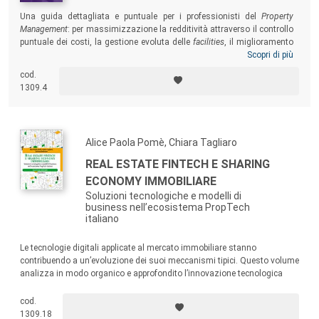
Una guida dettagliata e puntuale per i professionisti del
Property
Management
: per massimizzazione la redditività attraverso il controllo
puntuale dei costi, la gestione evoluta delle
facilities
, il miglioramento
del livello tecnico manutentivo, la gestione dei canoni di locazione.
Scopri di più
Fornisce una messe di esempi concreti, che consentono di valutare e
cod.
inquadrare le differenti problematiche senza perdere di vista il contesto
1309.4
reale in cui si è chiamati a operare.
Alice Paola Pomè, Chiara Tagliaro
REAL ESTATE FINTECH E SHARING
ECONOMY IMMOBILIARE
Soluzioni tecnologiche e modelli di
business nell’ecosistema PropTech
italiano
Le tecnologie digitali applicate al mercato immobiliare stanno
contribuendo a un’evoluzione dei suoi meccanismi tipici. Questo volume
analizza in modo organico e approfondito l’innovazione tecnologica
applicata a una vasta gamma di prodotti finanziari per il real estate e di
servizi legati alla sharing economy nel settore immobiliare.
cod.
1309.18