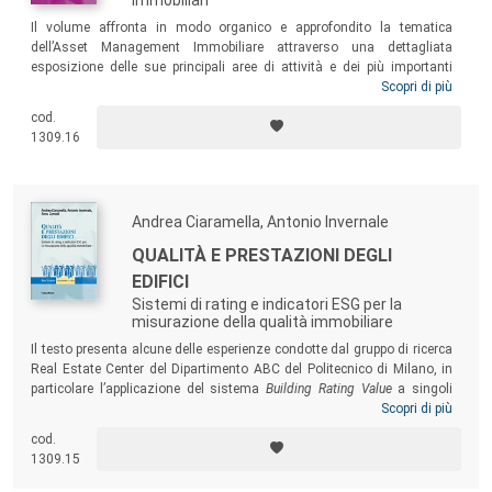
Il volume affronta in modo organico e approfondito la tematica
dell’Asset Management Immobiliare attraverso una dettagliata
esposizione delle sue principali aree di attività e dei più importanti
strumenti finanziari che caratterizzano le differenti tipologie di
Scopri di più
investimenti immobiliari. Un testo esaustivo e approfondito, che si
cod.
rivolge in primo luogo ai professionisti settore, ma che potrà incontrare
1309.16
l’interesse anche di studiosi e studenti di master, dottorati e corsi di
specializzazione.
Andrea Ciaramella, Antonio Invernale
QUALITÀ E PRESTAZIONI DEGLI
EDIFICI
Sistemi di rating e indicatori ESG per la
misurazione della qualità immobiliare
Il testo presenta alcune delle esperienze condotte dal gruppo di ricerca
Real Estate Center del Dipartimento ABC del Politecnico di Milano, in
particolare l’applicazione del sistema
Building Rating Value
a singoli
edifici o a portafogli immobiliari con diversa destinazione d’uso (nello
Scopri di più
specifico edifici terziari e studentati universitari) ed
ESG Measurement
cod.
Tool
, uno strumento per il calcolo della sostenibilità dei progetti di
1309.15
sviluppo residenziale.