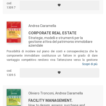
ambientale
e, in maniera particolarmente approfondita, sulla
due
cod.
diligence immobiliare legale e fiscale
.
1309.7
Andrea Ciaramella
CORPORATE REAL ESTATE
Strategie, modelli e strumenti per la
gestione attiva del patrimonio immobiliare
aziendale
Possibilità di incidere sul piano dei costi e consapevolezza che la
componente immobiliare costituisce un fattore in grado di dare
vantaggio competitivo rendono viva l’attenzione verso la gestione
degli immobili utilizzati strumentalmente dalle aziende. Il testo
Scopri di più
inquadra in maniera organica il tema illustrandone i diversi punti di
cod.
vista, fornendo indicazioni metodologiche utili a un approccio
1309.5
consapevole e strutturato, anche con il supporto di casi studio.
Oliviero Tronconi, Andrea Ciaramella
FACILITY MANAGEMENT.
How to design, assess, purchase and