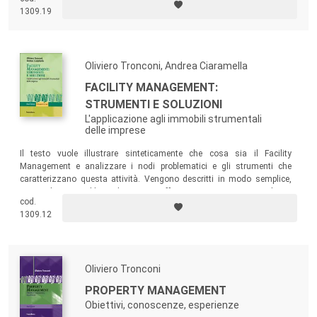
1309.19
Oliviero Tronconi, Andrea Ciaramella
FACILITY MANAGEMENT:
STRUMENTI E SOLUZIONI
L'applicazione agli immobili strumentali
delle imprese
Il testo vuole illustrare sinteticamente che cosa sia il Facility
Management e analizzare i nodi problematici e gli strumenti che
caratterizzano questa attività. Vengono descritti in modo semplice,
ma analitico, i problemi che occorre affrontare e superare per applicare
cod.
il Facility Management alle imprese o, meglio, agli immobili che queste
1309.12
utilizzano per svolgere la propria attività.
Oliviero Tronconi
PROPERTY MANAGEMENT
Obiettivi, conoscenze, esperienze