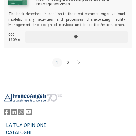
manage services
The book describes, in addition to the most common organizational
models, many activities and processes characterizing Facility
Management: the design of services and inspection/measurement
systems; contractual solutions and management implications for
cod.
public and private organizations; the management of resources and
1309.6
the impact of services in the most complex Real Estate management
activities.
1
2
Footer
LA TUA OPINIONE
CATALOGHI