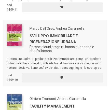
guidare le fasi di progetto, gestione e utilizzo dello spazio ufficio.
cod.
1309.11
Marco Dall'Orso, Andrea Ciaramella
SVILUPPO IMMOBILIARE E
RIGENERAZIONE URBANA
Perché alcuni progetti hanno successo e
altri falliscono
Il testo inquadra il prodotto edilizio/immobiliare come un prodotto
industriale che, come altri, richiede fasi di lavoro e azioni che possono
rivelarsi decisive. Sono così evidenziati i passaggi logici, le strategie e
le azioni che devono essere messe in atto per minimizzare i rischi
cod.
nelle operazioni di sviluppo e massimizzare il valore.
1309.10
Oliviero Tronconi, Andrea Ciaramella
FACILITY MANAGEMENT