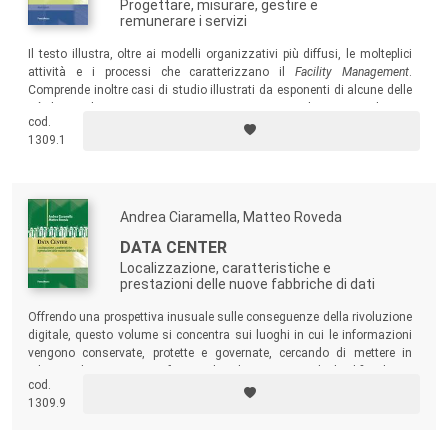
Progettare, misurare, gestire e
remunerare i servizi
Il testo illustra, oltre ai modelli organizzativi più diffusi, le molteplici
attività e i processi che caratterizzano il
Facility Management
.
Comprende inoltre casi di studio illustrati da esponenti di alcune delle
più dinamiche imprese e organizzazioni operanti nel mercato italiano.
cod.
1309.1
Andrea Ciaramella, Matteo Roveda
DATA CENTER
Localizzazione, caratteristiche e
prestazioni delle nuove fabbriche di dati
Offrendo una prospettiva inusuale sulle conseguenze della rivoluzione
digitale, questo volume si concentra sui luoghi in cui le informazioni
vengono conservate, protette e governate, cercando di mettere in
relazione le prestazioni informatiche e le prestazioni degli edifici che ne
cod.
garantiscono la funzionalità. Un testo utile per gli operatori e i
1309.9
progettisti.