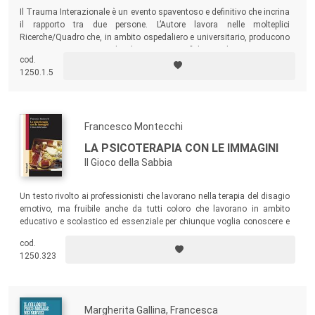
Il Trauma Interazionale è un evento spaventoso e definitivo che incrina
il rapporto tra due persone. L’Autore lavora nelle molteplici
Ricerche/Quadro che, in ambito ospedaliero e universitario, producono
importanti scoperte cliniche e scientifiche subito reinvestite
cod.
nell’operatività terapeutica e diagnostica. Nel libro, in particolare,
1250.1.5
vengono analizzate tre importanti Bio-Patologie: fibromialgia, artrite
reumatoide e mieloma.
Francesco Montecchi
LA PSICOTERAPIA CON LE IMMAGINI
Il Gioco della Sabbia
Un testo rivolto ai professionisti che lavorano nella terapia del disagio
emotivo, ma fruibile anche da tutti coloro che lavorano in ambito
educativo e scolastico ed essenziale per chiunque voglia conoscere e
approfondire la terapia con il Gioco della Sabbia. Ideato dalla zurighese
cod.
Dora Maria Kalff, allieva di Jung, il Gioco della Sabbia è un’originale
1250.323
applicazione del pensiero e della pratica junghiana.
Margherita Gallina, Francesca