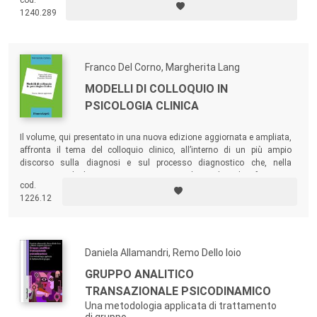
cod.
1240.289
Franco Del Corno, Margherita Lang
MODELLI DI COLLOQUIO IN
PSICOLOGIA CLINICA
Il volume, qui presentato in una nuova edizione aggiornata e ampliata,
affronta il tema del colloquio clinico, all’interno di un più ampio
discorso sulla diagnosi e sul processo diagnostico che, nella
prospettiva degli Autori, costituiscono il quadro di riferimento
cod.
concettuale all’interno del quale il colloquio clinico può esprimere in
1226.12
modo ottimale la propria efficacia ed efficienza.
Daniela Allamandri, Remo Dello Ioio
GRUPPO ANALITICO
TRANSAZIONALE PSICODINAMICO
Una metodologia applicata di trattamento
di gruppo