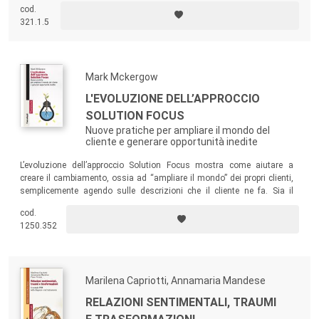
cod.
comportamentali, nonché nei dati della ricerca empirica in psicoterapia.
321.1.5
Mark Mckergow
L'EVOLUZIONE DELL’APPROCCIO
SOLUTION FOCUS
Nuove pratiche per ampliare il mondo del
cliente e generare opportunità inedite
L’evoluzione dell’approccio Solution Focus mostra come aiutare a
creare il cambiamento, ossia ad “ampliare il mondo” dei propri clienti,
semplicemente agendo sulle descrizioni che il cliente ne fa. Sia il
professionista che opera in ambito strettamente terapeutico, sia quello
cod.
che si muove nella scuola o nel mondo del lavoro potranno trarre da
1250.352
questo libro spunti utili, pragmatici e interessanti da applicare nel
proprio quotidiano.
Marilena Capriotti, Annamaria Mandese
RELAZIONI SENTIMENTALI, TRAUMI