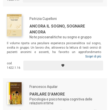
Patrizia Cupelloni
ANCORA IL SOGNO, SOGNARE
ANCORA
Note psicoanalitiche su sogno e gruppo
Il volume riporta una peculiare esperienza psicoanalitica sul sogno,
svolta in gruppo. Un lavoro che, attraverso la lettura di testi onirici di
pazienti anonimi e assenti, ha favorito un approfondimento
dell’esperienza del sognare. Un libro che può interessare sia coloro che
Scopri di più
studiano e praticano la psicoanalisi nelle sue varie forme, sia lettrici e
cod.
lettori che amano entrare in contatto con gli aspetti inconsci della
1422.1.16
psiche umana, di cui l’attività onirica è l’espressione più profonda.
Francesco Aquilar
PARLARE D'AMORE
Psicologia e psicoterapia cognitiva delle
relazioni intime