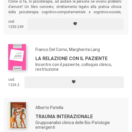
Come si fa, in psicoterapia, ad aiutare le persone se vivono problemi
d’amore? Un libro concreto, strettamente legato alla pratica clinica
della psicoterapia cognitivo-comportamentale e cognitivo-sociale,
destinato agli specialisti del campo e agli psicoterapeuti in
cod.
formazione. Ma anche un testo per tutte le persone di cultura
1250.249
interessate alla psicologia dell’amore e alla psicoterapia delle relazioni
intime problematiche.
Franco Del Corno, Margherita Lang
LA RELAZIONE CON IL PAZIENTE
Incontro con il paziente, colloquio clinico,
restituzione
cod.
1226.2
Alberto Patella
TRAUMA INTERAZIONALE
Gruppoanalisi clinica delle Bio-Patologie
emergenti