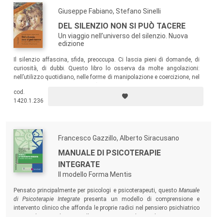
Giuseppe Fabiano, Stefano Sinelli
DEL SILENZIO NON SI PUÒ TACERE
Un viaggio nell’universo del silenzio. Nuova
edizione
Il silenzio affascina, sfida, preoccupa. Ci lascia pieni di domande, di
curiosità, di dubbi. Questo libro lo osserva da molte angolazioni:
nell’utilizzo quotidiano, nelle forme di manipolazione e coercizione, nel
suo rapporto con le varie arti (dalla pittura alla scultura, dal cinema
cod.
alla musica), nella sua immanenza nella spiritualità e nella
1420.1.236
psicoterapia.
Francesco Gazzillo, Alberto Siracusano
MANUALE DI PSICOTERAPIE
INTEGRATE
Il modello Forma Mentis
Pensato principalmente per psicologi e psicoterapeuti, questo
Manuale
di Psicoterapie Integrate
presenta un modello di comprensione e
intervento clinico che affonda le proprie radici nel pensiero psichiatrico
e psicologico clinico, nelle psicoterapie dinamiche e cognitivo-