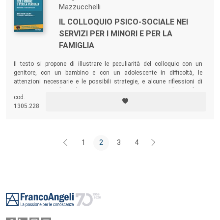
Mazzucchelli
IL COLLOQUIO PSICO-SOCIALE NEI
SERVIZI PER I MINORI E PER LA
FAMIGLIA
Il testo si propone di illustrare le peculiarità del colloquio con un
genitore, con un bambino e con un adolescente in difficoltà, le
attenzioni necessarie e le possibili strategie, e alcune riflessioni di
carattere etico e deontologico. Un testo per assistenti sociali, psicologi
cod.
ed educatori, che nei servizi sociali hanno compiti di cura e di tutela e
1305.228
incontrano genitori, bambini e adolescenti in difficoltà.
1
2
3
4
Footer