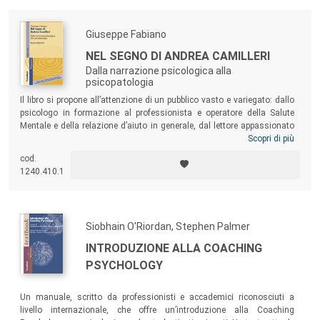
Giuseppe Fabiano
NEL SEGNO DI ANDREA CAMILLERI
Dalla narrazione psicologica alla
psicopatologia
Il libro si propone all’attenzione di un pubblico vasto e variegato: dallo
psicologo in formazione al professionista e operatore della Salute
Mentale e della relazione d’aiuto in generale, dal lettore appassionato
all’ammiratore di Andrea Camilleri. Dopo aver introdotto concetti e
Scopri di più
termini psicologici di base, l’autore concentra la sua attenzione sulla
cod.
forza del pensiero narrativo, fino a giungere all’analisi attenta di alcune
1240.410.1
opere dello scrittore siciliano. Una lettura originale, che riporta il senso
di umanità che si nasconde dietro la vita e la sofferenza reale,
contrastando la rigidità di certi quadri psicopatologici descritti nei
manuali di settore.
Siobhain O'Riordan, Stephen Palmer
INTRODUZIONE ALLA COACHING
PSYCHOLOGY
Un manuale, scritto da professionisti e accademici riconosciuti a
livello internazionale, che offre un’introduzione alla Coaching