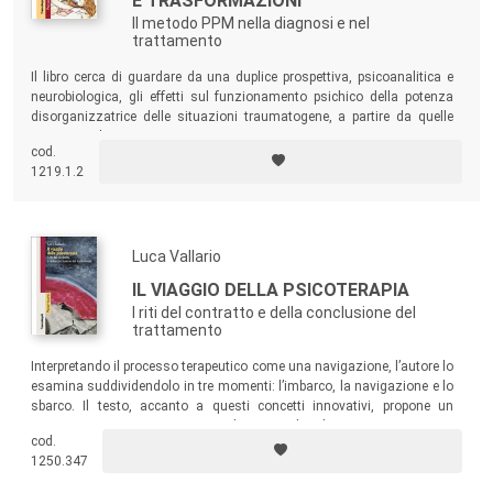
E TRASFORMAZIONI
Il metodo PPM nella diagnosi e nel
trattamento
Il libro cerca di guardare da una duplice prospettiva, psicoanalitica e
neurobiologica, gli effetti sul funzionamento psichico della potenza
disorganizzatrice delle situazioni traumatogene, a partire da quelle
sentimentali.
cod.
1219.1.2
Luca Vallario
IL VIAGGIO DELLA PSICOTERAPIA
I riti del contratto e della conclusione del
trattamento
Interpretando il processo terapeutico come una navigazione, l’autore lo
esamina suddividendolo in tre momenti: l’imbarco, la navigazione e lo
sbarco. Il testo, accanto a questi concetti innovativi, propone un
prezioso e ragionato raccordo con la letteratura esistente
cod.
sull’argomento.
1250.347