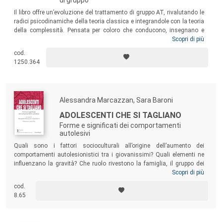
Il libro offre un’evoluzione del trattamento di gruppo AT, rivalutando le
radici psicodinamiche della teoria classica e integrandole con la teoria
della complessità. Pensata per coloro che conducono, insegnano e
supervisionano il trattamento di gruppo analitico transazionale e per
Scopri di più
gli allievi/e delle scuole AT, quest’opera si rivolge anche a colleghi e
cod.
colleghe di altri orientamenti che ricercano contenuti, spunti
1250.364
metodologici ed esemplificazioni utili alla loro formazione e al loro
lavoro.
Alessandra Marcazzan, Sara Baroni
ADOLESCENTI CHE SI TAGLIANO
Forme e significati dei comportamenti
autolesivi
Quali sono i fattori socioculturali all’origine dell’aumento dei
comportamenti autolesionistici tra i giovanissimi? Quali elementi ne
influenzano la gravità? Che ruolo rivestono la famiglia, il gruppo dei
pari, la scuola? Il libro prova a rispondere a queste domande,
Scopri di più
collocando l’autolesionismo degli adolescenti nel contesto attuale
cod.
della crescita. Un testo per psicologi e psicoterapeuti dell’età evolutiva,
8.65
ma anche genitori, insegnanti ed educatori, che potranno trovare in
esso riflessioni e indicazioni utili a dare senso al dolore senza parole
espresso da questo comportamento.