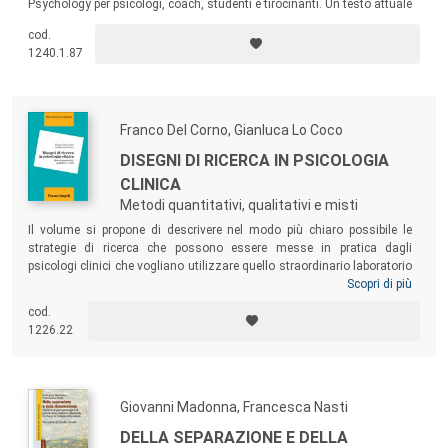
Psychology per psicologi, coach, studenti e tirocinanti. Un testo attuale
e di facile lettura, essenziale per tutti coloro che sono interessati alla
cod.
teoria, alla ricerca e alla pratica della Coaching Psychology.
1240.1.87
Franco Del Corno, Gianluca Lo Coco
DISEGNI DI RICERCA IN PSICOLOGIA
CLINICA
Metodi quantitativi, qualitativi e misti
Il volume si propone di descrivere nel modo più chiaro possibile le
strategie di ricerca che possono essere messe in pratica dagli
psicologi clinici che vogliano utilizzare quello straordinario laboratorio
naturale che è la loro attività quotidiana, per verificarne empiricamente
Scopri di più
i risultati e comunicarli alla comunità professionale. Inoltre, intende
cod.
suggerire alcuni criteri fondamentali che consentano di orientarsi fra i
1226.22
moltissimi contributi di ricerca proposti dalla letteratura, per scegliere i
risultati più affidabili.
Giovanni Madonna, Francesca Nasti
DELLA SEPARAZIONE E DELLA