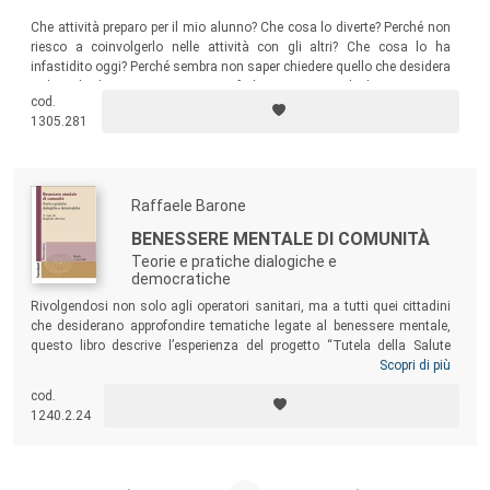
Che attività preparo per il mio alunno? Che cosa lo diverte? Perché non
riesco a coinvolgerlo nelle attività con gli altri? Che cosa lo ha
infastidito oggi? Perché sembra non saper chiedere quello che desidera
o di cui ha bisogno? Come posso farlo giocare con gli altri compagni?
cod.
Che materiali posso proporgli? Come posso sostenere il suo cammino
1305.281
di crescita nel modo più adeguato?
Raffaele Barone
BENESSERE MENTALE DI COMUNITÀ
Teorie e pratiche dialogiche e
democratiche
Rivolgendosi non solo agli operatori sanitari, ma a tutti quei cittadini
che desiderano approfondire tematiche legate al benessere mentale,
questo libro descrive l’esperienza del progetto “Tutela della Salute
Mentale in Età Adulta” (TSMEA), realizzato presso l’Azienda Sanitaria
Scopri di più
Provinciale di Catania, riprendendo i princìpi teorici degli approcci
cod.
dialogici e democratici. Il testo approfondisce i temi della formazione
1240.2.24
continua e dell’inclusione sociale e lavorativa, secondo le più attuali
ricerche e teorie accreditate a livello internazionale, con
un’applicazione in un contesto locale specifico.