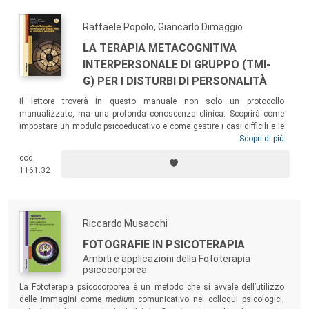
Raffaele Popolo, Giancarlo Dimaggio
LA TERAPIA METACOGNITIVA
INTERPERSONALE DI GRUPPO (TMI-
G) PER I DISTURBI DI PERSONALITÀ
Il lettore troverà in questo manuale non solo un protocollo
manualizzato, ma una profonda conoscenza clinica. Scoprirà come
impostare un modulo psicoeducativo e come gestire i casi difficili e le
situazioni critiche. Apprenderà i modi per gestire i gruppi e per entrare in
Scopri di più
contatto con l’esperienza vissuta dei pazienti. Imparerà a condurre
cod.
giochi di ruolo terapeutici, per permettere ai pazienti di accedere a
1161.32
modalità alternative di lettura degli eventi relazionali e a
comportamenti più funzionali nelle situazioni sociali.
Riccardo Musacchi
FOTOGRAFIE IN PSICOTERAPIA
Ambiti e applicazioni della Fototerapia
psicocorporea
La Fototerapia psicocorporea è un metodo che si avvale dell’utilizzo
delle immagini come
medium
comunicativo nei colloqui psicologici,