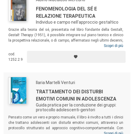
FENOMENOLOGIA DEL SÉ E
RELAZIONE TERAPEUTICA
Individuo e campo nell'approccio gestaltico
Grazie alla teoria del sé, presentata nel libro fondante della Gestalt,
Gestalt Therapy
(1951), è possibile integrare sul piano teorico e clinico
la prospettiva relazionale, o di campo, affermatasi negli ultimi decenni,
con la classica prospettiva centrata sull’individuo. Attraverso i vari
Scopri di più
capitoli del libro, l’autore mostra come tale integrazione si possa
cod.
realizzare, esponendo le caratteristiche e le implicazioni cliniche del
1252.2.9
sé, inteso nella sua modalità totale e spontanea e nelle sue principali
modalità parziali.
Ilaria Martelli Venturi
TRATTAMENTO DEI DISTURBI
EMOTIVI COMUNI IN ADOLESCENZA
Guida pratica per la conduzione dei gruppi:
protocollo adolescenti-genitori
Pensato come un vero e proprio manuale, il libro è rivolto a tutti i clinici
che trattano adolescenti con disturbi emotivi comuni,
attraverso un
protocollo strutturato ad approccio cognitivo-comportamentale. Con
l’espressione “disturbi emotivi comuni”
ci si riferisce a una
Scopri di più