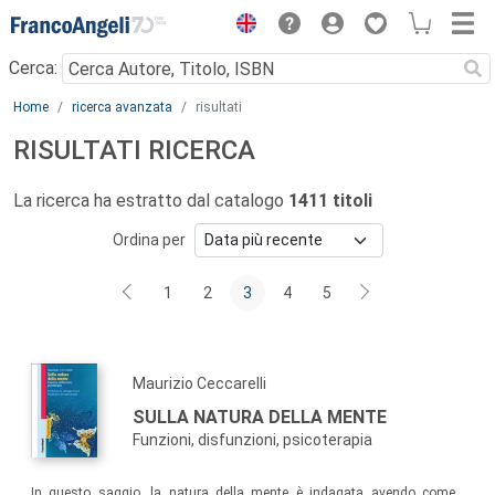
Menu
Cerca:
Main content
Home
ricerca avanzata
risultati
RISULTATI RICERCA
La ricerca ha estratto dal catalogo
1411 titoli
Ordina per
1
2
3
4
5
Maurizio Ceccarelli
SULLA NATURA DELLA MENTE
Funzioni, disfunzioni, psicoterapia
In questo saggio, la natura della mente è indagata avendo come