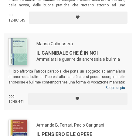
delle novità, delle buone pratiche che ruotano attorno ad uno
strumento emblematico del movimento della terapia familiare” (dalla
cod.
Presentazione di Matteo Selvini).
1249.1.45
Marisa Galbussera
IL CANNIBALE CHE È IN NOI
Ammalarsi e guarire da anoressia e bulimia
Il libro affronta l’atroce parabola che porta un soggetto ad ammalarsi
di anoressia-bulimia. L’ipotesi alla base è che si possa scorgere nelle
anoressie e bulimie contemporanee una forma di vocazione mancata:
chi ne soffre, pur di scongiurare il pericolo di offrire il proprio corpo al
Scopri di più
desiderio di un altro, facendosene oggetto, prova a spogliarsi della
cod.
carne stessa, sino al punto di ridursi all’osso, all’assenza di un corpo
1240.441
inessenziale. L’anoressia applica alla lettera l’imperativo mistico dello
spogliarsi di tutto per puntare ad altro. Questa è la sua vocazione
irrealizzabile: un
cannibalismo metafisico
.
Armando B. Ferrari, Paolo Carignani
IL PENSIERO E LE OPERE