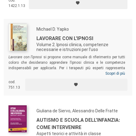
cod.
interessato alla psicoanalisi nel lavoro clinico, chi la pratichi, la viva e
1422.1.13
la trasmetta in modo appassionato e creativo, ne coltivi il pensiero e
“sogni” i suoi possibili sviluppi futuri nei Servizi.
Michael D. Yapko
LAVORARE CON L'IPNOSI
Volume 2. Ipnosi clinica, competenze
necessarie e istruzioni per l'uso
Lavorare con l’ipnosi
si propone come manuale di riferimento per tutti
coloro che desiderano apprendere l’ipnosi clinica e le competenze
indispensabili per applicarla. Per i terapeuti più esperti rappresenta
invece un modo per “tornare indietro e rimettere ordine”. Questo
Scopri di più
secondo volume insegna un
processo
, quello per agire
cod.
terapeuticamente utilizzando l’ipnosi attraverso l’acquisizione di una
751.13
struttura
da poter applicare ad ogni paziente (e non alla sua etichetta
diagnostica) con modalità sempre nuove, diverse e creative.
Giuliana de Siervo, Alessandro Delle Fratte
AUTISMO E SCUOLA DELL’INFANZIA:
COME INTERVENIRE
Aspetti teorici e attività in classe