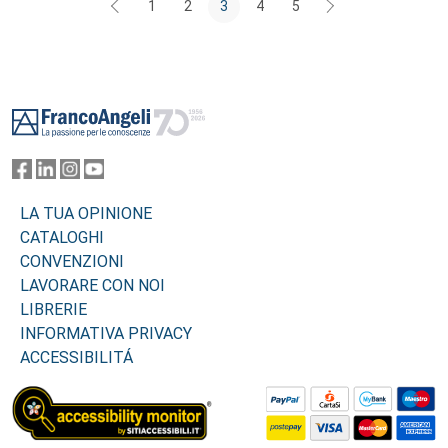
1
2
3
4
5
Footer
LA TUA OPINIONE
CATALOGHI
CONVENZIONI
LAVORARE CON NOI
LIBRERIE
INFORMATIVA PRIVACY
ACCESSIBILITÁ