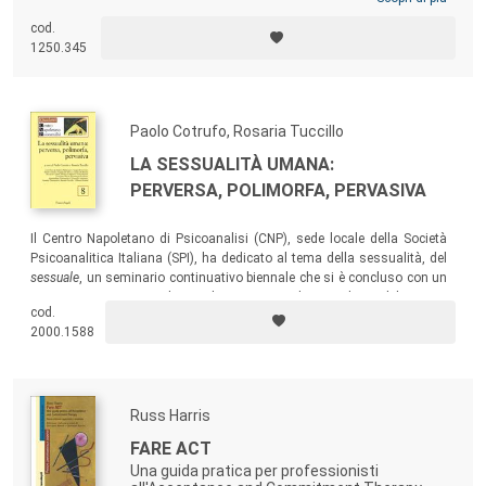
popolazione che presenta quadri clinici eterogenei quali disturbi
cod.
d’ansia, stati depressivi lievi e moderati, attacchi di panico, disturbi del
1250.345
sonno, disturbi somatoformi e condizioni di stress, ma che,
nonostante questa sofferenza, riescono comunque a mantenere un
sufficiente funzionamento di vita.
Paolo Cotrufo, Rosaria Tuccillo
LA SESSUALITÀ UMANA:
PERVERSA, POLIMORFA, PERVASIVA
Il Centro Napoletano di Psicoanalisi (CNP), sede locale della Società
Psicoanalitica Italiana (SPI), ha dedicato al tema della sessualità, del
sessuale
, un seminario continuativo biennale che si è concluso con un
Convegno. Questo volume, il numero 8 dei Quaderni del Centro
cod.
Napoletano di Psicoanalisi, raccoglie alcuni dei lavori presentati
2000.1588
durante le serate scientifiche del CNP.
Russ Harris
FARE ACT
Una guida pratica per professionisti