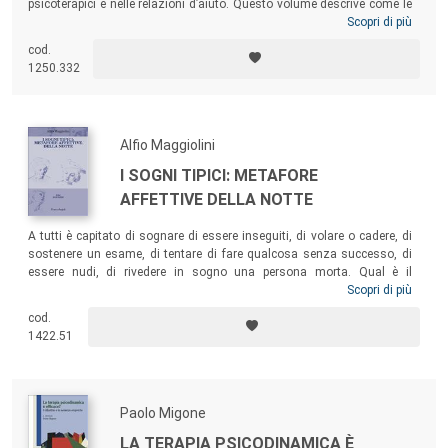
psicoterapici e nelle relazioni d’aiuto. Questo volume descrive come le
esperienze realizzate con questa metodologia siano attivatrici di
Scopri di più
risorse creative nel lavoro terapeutico, formativo e pedagogico, e
cod.
quanto la Fototerapia psicocorporea sia uno strumento versatile e
1250.332
applicabile in differenti ambiti e approcci della psicoterapia. Ricco di
indicazioni operative e casi clinici, il libro vuole essere un utile
strumento per i professionisti della salute psicologica e delle relazioni
umane.
Alfio Maggiolini
I SOGNI TIPICI: METAFORE
AFFETTIVE DELLA NOTTE
A tutti è capitato di sognare di essere inseguiti, di volare o cadere, di
sostenere un esame, di tentare di fare qualcosa senza successo, di
essere nudi, di rivedere in sogno una persona morta. Qual è il
significato di questi sogni e da dove vengono? L’attenzione ai
Scopri di più
contenuti tipici ci aiuta a capire in modo nuovo i nostri sogni e in
cod.
quest’ottica il libro propone un nuovo modo di interpretarli, con consigli
1422.51
utili per gli psicoterapeuti ma anche per chiunque voglia decifrarli.
Paolo Migone
LA TERAPIA PSICODINAMICA È