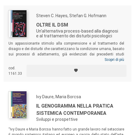
Steven C. Hayes, Stefan G. Hofmann
OLTRE IL DSM
Un'alternativa process-based alla diagnosi
e al trattamento dei disturbi psicologici
Un appassionante stimolo alla comprensione e al trattamento del
disagio e dei disturbi che caratterizzano la condizione umana, basato
sui processi di adattamento, già evidenziati dai precedenti studi
dell’RFT e dell’ACT. Il volume propone una serie di questioni decisive
Scopri di più
per il progresso della psicoterapia come scienza, perché anche nel
cod.
caso di malattie di pertinenza medica è sempre richiesto al paziente
1161.33
l’adattamento più funzionale non solo per la mera sopravvivenza, ma
in ogni caso per dare senso alla propria vita.
Ivy Daure, Maria Borcsa
IL GENOGRAMMA NELLA PRATICA
SISTEMICA CONTEMPORANEA
Sviluppi e prospettive
“Ivy Daure e Maria Borcsa hanno fatto un grande lavoro nel setacciare
il mondo sistemico italiano ed europeo a caccia dello stato dell’arte,