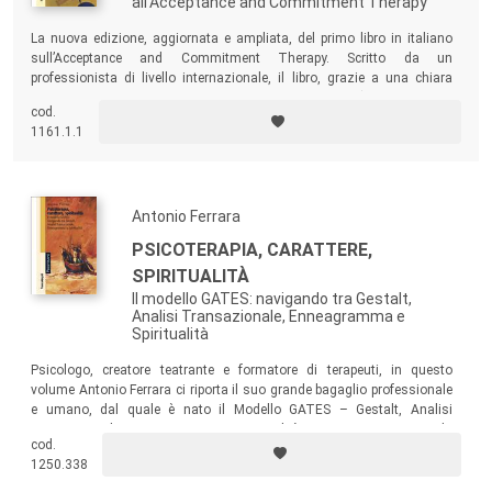
all'Acceptance and Commitment Therapy
La nuova edizione, aggiornata e ampliata, del primo libro in italiano
sull’Acceptance and Commitment Therapy. Scritto da un
professionista di livello internazionale, il libro, grazie a una chiara
spiegazione dei fondamenti e dei sei processi ACT (e a una vasta
cod.
gamma di indicazioni e strategie per la pratica clinica), è lo strumento
1161.1.1
essenziale per imparare a “FARE ACT”.
Antonio Ferrara
PSICOTERAPIA, CARATTERE,
SPIRITUALITÀ
Il modello GATES: navigando tra Gestalt,
Analisi Transazionale, Enneagramma e
Spiritualità
Psicologo, creatore teatrante e formatore di terapeuti, in questo
volume Antonio Ferrara ci riporta il suo grande bagaglio professionale
e umano, dal quale è nato il Modello GATES – Gestalt, Analisi
Transazionale, Enneagramma, Spiritualità –, un nuovo metodo
cod.
integrativo che favorisce una vita più piena, trasformando in salute la
1250.338
coscienza che emerge dal processo terapeutico.