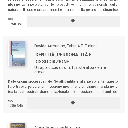
riferimento interpretativo le prospettive multi-motivazionali sulla
natura dell’essere umano, inserite in un modello gerarchico-dinamico
dell’attività mentale.
cod.
1250.351
Davide Armanino, Fabio A.P. Furlani
IDENTITÀ, PERSONALITÀ E
DISSOCIAZIONE
Un approccio costruttivista al paziente
grave
Dalle origini processuali del Sé all’identità e alla personalità: questo
libro traccia percorsi di riflessione inediti, che ampliano i fondamenti
teorici del costruttivismo relazionale, lo accostano ad alcuni dei
principali modelli del pensiero psicoterapico nazionale e internazionale
cod.
e ne propongono una estensione applicativa nella vasta area clinica
1250.346
dissociativa e dei disturbi di personalità.
Albino Macaluso Mercurio