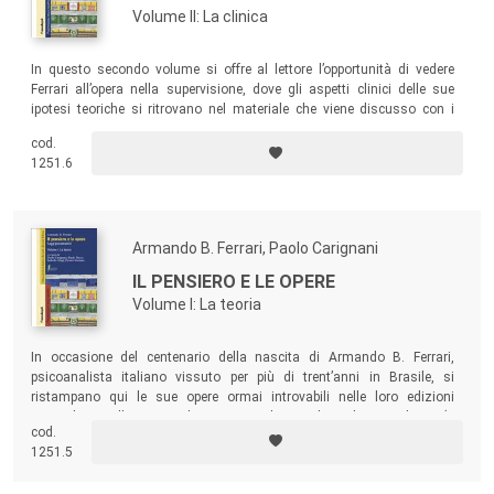
Volume II: La clinica
In questo secondo volume si offre al lettore l’opportunità di vedere
Ferrari all’opera nella supervisione, dove gli aspetti clinici delle sue
ipotesi teoriche si ritrovano nel materiale che viene discusso con i
giovani colleghi, ma dove si può anche osservare la nascita di nuove
cod.
ipotesi che emergono proprio dalla necessità di confrontarsi con
1251.6
nuovo materiale clinico e con differenti problemi di tecnica analitica.
Armando B. Ferrari, Paolo Carignani
IL PENSIERO E LE OPERE
Volume I: La teoria
In occasione del centenario della nascita di Armando B. Ferrari,
psicoanalista italiano vissuto per più di trent’anni in Brasile, si
ristampano qui le sue opere ormai introvabili nelle loro edizioni
originali, con l’aggiunta di una serie di articoli inediti in italiano (o
cod.
inediti
tout court
) e un ampio numero di supervisioni cliniche
1251.5
(prevalentemente tenute in seminari di gruppo) che Ferrari condusse
nei suoi anni italiani.