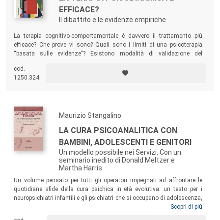
EFFICACE?
Il dibattito e le evidenze empiriche
La terapia cognitivo-comportamentale è davvero il trattamento più
efficace? Che prove vi sono? Quali sono i limiti di una psicoterapia
“basata sulle evidenze”? Esistono modalità di validazione del
processo terapeutico alternative alla ricerca empirica? A queste e altre
cod.
domande rispondono alcuni dei principali esponenti a livello
1250.324
internazionale del movimento di ricerca in psicoterapia.
Maurizio Stangalino
LA CURA PSICOANALITICA CON
BAMBINI, ADOLESCENTI E GENITORI
Un modello possibile nei Servizi. Con un
seminario inedito di Donald Meltzer e
Martha Harris
Un volume pensato per tutti gli operatori impegnati ad affrontare le
quotidiane sfide della cura psichica in età evolutiva: un testo per i
neuropsichiatri infantili e gli psichiatri che si occupano di adolescenza,
per gli psicoterapeuti, gli psicologi e tutto il personale delle équipes
Scopri di più
multidisciplinari, in attività o in formazione, per chiunque sia