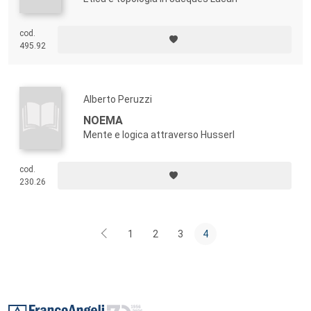
cod.
495.92
Alberto Peruzzi
NOEMA
Mente e logica attraverso Husserl
cod.
230.26
1
2
3
4
Footer