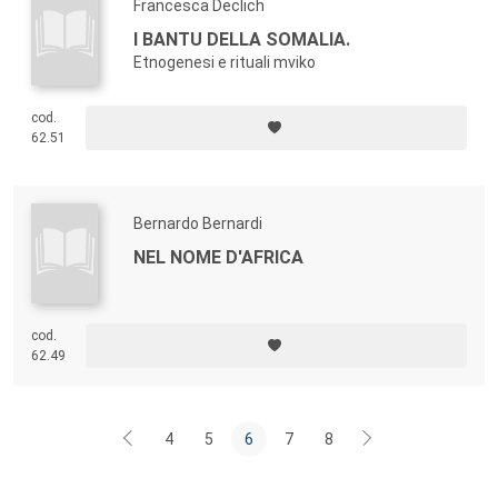
Francesca Declich
I BANTU DELLA SOMALIA.
Etnogenesi e rituali mviko
cod.
62.51
Bernardo Bernardi
NEL NOME D'AFRICA
cod.
62.49
4
5
6
7
8