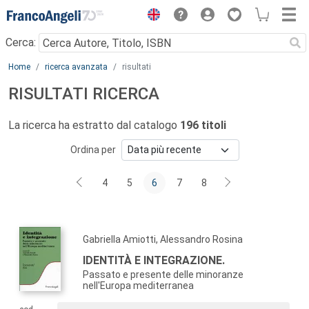
Menu
Cerca:
Main content
Home
ricerca avanzata
risultati
RISULTATI RICERCA
La ricerca ha estratto dal catalogo
196 titoli
Ordina per
4
5
6
7
8
Gabriella Amiotti, Alessandro Rosina
IDENTITÀ E INTEGRAZIONE.
Passato e presente delle minoranze
nell'Europa mediterranea