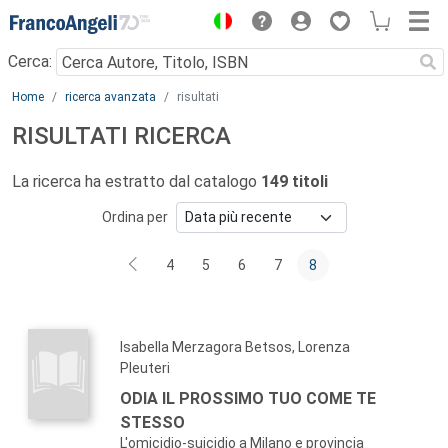
Menu
Cerca:
Main content
Home
ricerca avanzata
risultati
RISULTATI RICERCA
La ricerca ha estratto dal catalogo
149 titoli
Ordina per
4
5
6
7
8
Isabella Merzagora Betsos, Lorenza
Pleuteri
ODIA IL PROSSIMO TUO COME TE
STESSO
L'omicidio-suicidio a Milano e provincia