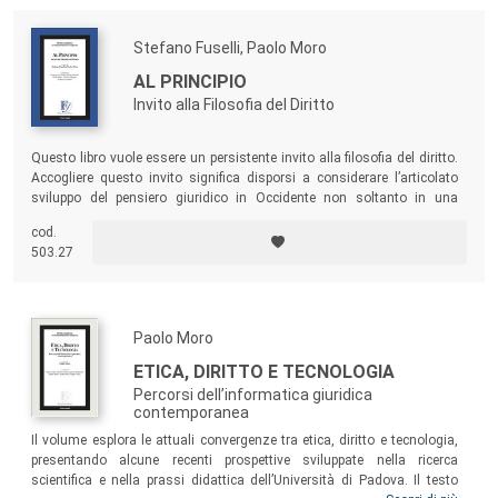
Stefano Fuselli, Paolo Moro
AL PRINCIPIO
Invito alla Filosofia del Diritto
Questo libro vuole essere un persistente invito alla filosofia del diritto.
Accogliere questo invito significa disporsi a considerare l’articolato
sviluppo del pensiero giuridico in Occidente non soltanto in una
prospettiva storiografica, ma anche e soprattutto come un tentativo di
cod.
rispondere criticamente alle domande che la riflessione sul diritto
503.27
propone ancor oggi, sollevando problemi più che offrendo soluzioni.
Paolo Moro
ETICA, DIRITTO E TECNOLOGIA
Percorsi dell’informatica giuridica
contemporanea
Il volume esplora le attuali convergenze tra etica, diritto e tecnologia,
presentando alcune recenti prospettive sviluppate nella ricerca
scientifica e nella prassi didattica dell’Università di Padova. Il testo