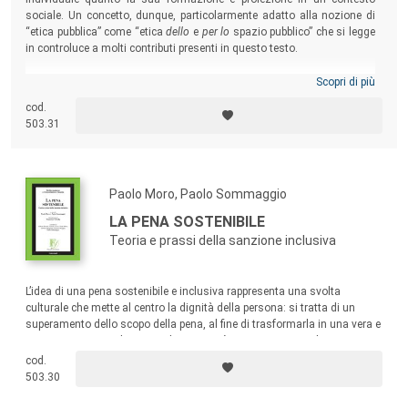
sociale. Un concetto, dunque, particolarmente adatto alla nozione di
“etica pubblica” come “etica
dello
e
per lo
spazio pubblico” che si legge
in controluce a molti contributi presenti in questo testo.
Scopri di più
cod.
503.31
Paolo Moro, Paolo Sommaggio
LA PENA SOSTENIBILE
Teoria e prassi della sanzione inclusiva
L’idea di una pena sostenibile e inclusiva rappresenta una svolta
culturale che mette al centro la dignità della persona: si tratta di un
superamento dello scopo della pena, al fine di trasformarla in una vera e
propria risorsa per il reo e per la comunità. I saggi qui raccolti trattano i
diversi aspetti in cui si può declinare oggigiorno la pena sostenibile.
cod.
503.30