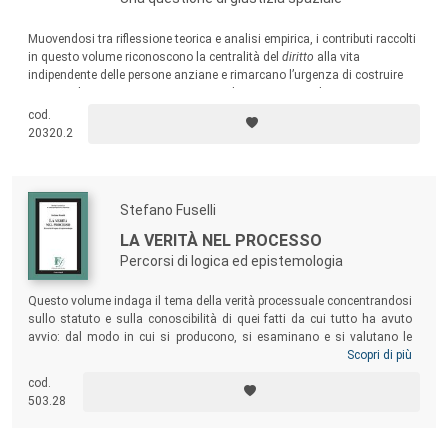
Muovendosi tra riflessione teorica e analisi empirica, i contributi raccolti
in questo volume riconoscono la centralità del
diritto
alla vita
indipendente delle persone anziane e rimarcano l’urgenza di costruire
percorsi di emancipazione concreti e duraturi, capaci di generare
contesti in cui tutte e tutti possano
praticare
la libertà.
cod.
20320.2
Stefano Fuselli
LA VERITÀ NEL PROCESSO
Percorsi di logica ed epistemologia
Questo volume indaga il tema della verità processuale concentrandosi
sullo statuto e sulla conoscibilità di quei fatti da cui tutto ha avuto
avvio: dal modo in cui si producono, si esaminano e si valutano le
prove fino al modo in cui si perviene al giudizio o si fornisce la
Scopri di più
motivazione della decisione. L’obiettivo è di prospettare una
cod.
metodologia, cioè una ricerca su ciò che rende possibile il servirsi di
503.28
determinati strumenti, e di pensare a una verità – quella inerente ai
fatti di causa – che è suscettibile di essere accertata.