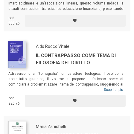
interdisciplinare e un’esposizione lineare, questo volume indaga le
attuali connessioni tra etica ed educazione finanziaria, presentando
alcune recenti prospettive sviluppate nella ricerca scientifica e nella
cod.
prassi didattica dell’Università degli Studi di Padova.
503.26
Aldo Rocco Vitale
IL CONTRAPPASSO COME TEMA DI
FILOSOFIA DEL DIRITTO
Attraverso una “tomografia” di carattere teologico, filosofico e
soprattutto giuridico, il volume si propone il faticoso onere di
cominciare a problematizzare il tema del contrappasso, suggerendo ai
contemporanei l’idea che – probabilmente – la sua archiviazione
Scopri di più
storica e teoretica non è stata così prudente o definitiva come si
cod.
ritiene. Il contrappasso – come criterio di commisurazione della pena
320.76
fondato su una intramontabile idea sostanziale di giustizia – ha,
dunque, ancora qualcosa da insegnare ai giuristi contemporanei e,
forse, anche a quelli futuri.
Maria Zanichelli