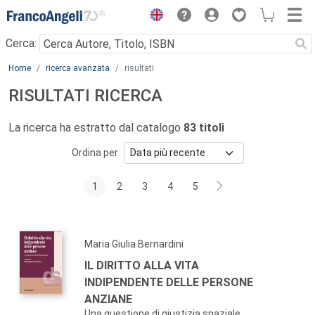
Menu
Cerca:
Main content
Home
ricerca avanzata
risultati
RISULTATI RICERCA
La ricerca ha estratto dal catalogo
83 titoli
Ordina per
1
2
3
4
5
Maria Giulia Bernardini
IL DIRITTO ALLA VITA
INDIPENDENTE DELLE PERSONE
ANZIANE
Una questione di giustizia spaziale