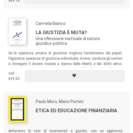
499.18
Carmela Bianco
LA GIUSTIZIA È MUTA?
Una riflessione inattuale di natura
giuridico-politica
Se la speranza umana di giustizia migliora l’andamento dei popoli,
l’egoistica speranza di giustizia individuale, invece, conduce gli uomini
a rinnegare il dovere morale a danno delle libertà e dei diritti altrui.
Questo è un dovere che si concretizza nel “fare” il giusto. È in tal
cod.
senso che la
giustizia è muta
.
629.53
Paolo Moro, Mario Pomini
ETICA ED EDUCAZIONE FINANZIARIA
Attraverso le voci di economisti e giuristi, con un approccio