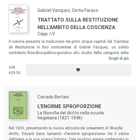
l’indicazione di una prospettiva a lungo termine, per il progresso civile
dell’umanità.
Gabriel Vazquez, Cintia Faraco
TRATTATO SULLA RESTITUZIONE
NELL'AMBITO DELLA COSCIENZA
Capp. I-V
Il volume presenta la traduzione dei primi cinque capitoli del
Tractatus
de Restitutione in foro conscientiae
di Gabriel Vázquez, un solido
contributo filosofico-politico-giuridico allo studio della categoria della
giustizia. Il lavoro di traduzione di un’opera vazqueziana, finora mai
Scopri di più
tradotta, persegue lo scopo di agevolare la conoscenza di un autore
cod.
particolarmente significativo per la comprensione della presenza di
629.55
una delle molte anime della Seconda Scolastica Spagnola.
Corrado Bertani
L'ENORME SPROPORZIONE
La filosofia del diritto nella scuola
hegeliana (1821-1846)
Nel 1833, presentando la nuova edizione dei
Lineamenti di filosofia del
diritto
, Eduard Gans lamentò «l’enorme sproporzione» tra il valore
dell’opera e la sua scarsa fortuna. Tale giudizio appare confermato in