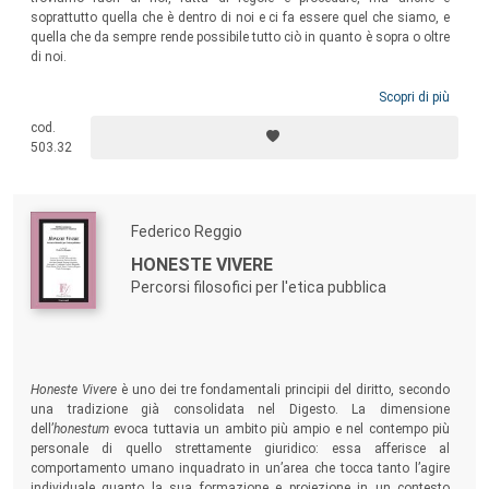
soprattutto quella che è dentro di noi e ci fa essere quel che siamo, e
quella che da sempre rende possibile tutto ciò in quanto è sopra o oltre
di noi.
Scopri di più
cod.
503.32
Federico Reggio
HONESTE VIVERE
Percorsi filosofici per l'etica pubblica
Honeste Vivere
è uno dei tre fondamentali principii del diritto, secondo
una tradizione già consolidata nel Digesto. La dimensione
dell’
honestum
evoca tuttavia un ambito più ampio e nel contempo più
personale di quello strettamente giuridico: essa afferisce al
comportamento umano inquadrato in un’area che tocca tanto l’agire
individuale quanto la sua formazione e proiezione in un contesto