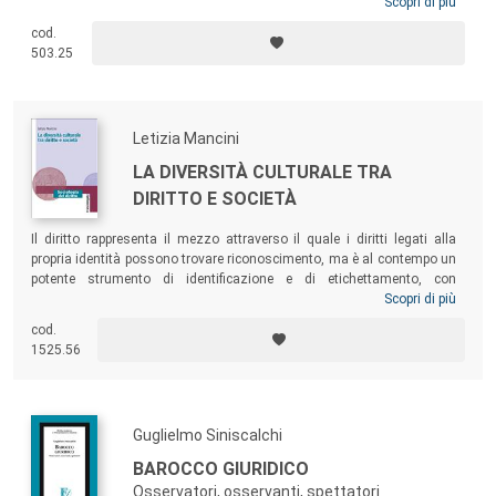
esamina i fondamenti etici e l’innovazione legislativa in materia di
Scopri di più
intelligenza artificiale, la rilevanza e l’attualità della Data Ethics,
cod.
l’impatto della tecnologia degli algoritmi sui diritti fondamentali e il
503.25
problema della complessità e della non neutralità del software, per poi
illustrare natura etica e limiti giuridici di alcune specifiche ma centrali
questioni dell’esperienza sociale nell’era contemporanea.
Letizia Mancini
LA DIVERSITÀ CULTURALE TRA
DIRITTO E SOCIETÀ
Il diritto rappresenta il mezzo attraverso il quale i diritti legati alla
propria identità possono trovare riconoscimento, ma è al contempo un
potente strumento di identificazione e di etichettamento, con
conseguenze tutt’altro che trascurabili per le persone in termini di
Scopri di più
inclusione ed esclusione sociale. Il libro affronta queste tematiche e,
cod.
con riferimento al contesto italiano, analizza il ruolo degli operatori del
1525.56
diritto – giudice e legislatore in particolare – nel riconoscere i diritti e
nel favorire l’inclusione sociale, ricorrendo all’argomento della diversità
culturale.
Guglielmo Siniscalchi
BAROCCO GIURIDICO
Osservatori, osservanti, spettatori