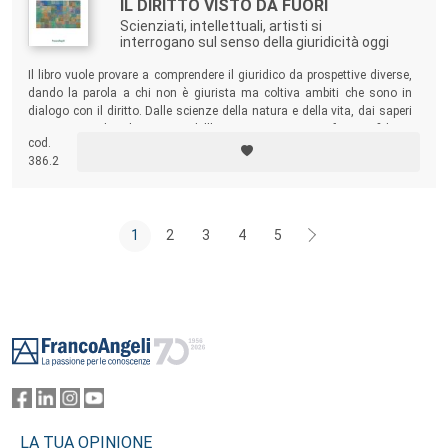
IL DIRITTO VISTO DA FUORI
Scienziati, intellettuali, artisti si
interrogano sul senso della giuridicità oggi
Il libro vuole provare a comprendere il giuridico da prospettive diverse,
dando la parola a chi non è giurista ma coltiva ambiti che sono in
dialogo con il diritto. Dalle scienze della natura e della vita, dai saperi
umanistici, dai linguaggi dell’arte provengono, infatti, sfide e
cod.
interrogativi: quel “fuori” che il diritto aspira a regolare ha un ruolo
386.2
decisivo nel ridisegnarne ogni giorno la fisionomia e la funzione.
1
2
3
4
5
Footer
LA TUA OPINIONE