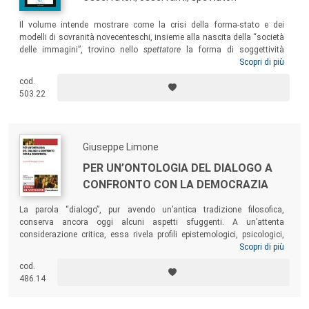
Il volume intende mostrare come la crisi della forma-stato e dei
modelli di sovranità novecenteschi, insieme alla nascita della “società
delle immagini”, trovino nello
spettatore
la forma di soggettività
privilegiata per interpretare e de-costruire il diritto contemporaneo.
Scopri di più
Nell’epoca del “Barocco giuridico”, in cui le forme della modernità
cod.
sembrano piegarsi fin quasi a dissolversi, chi decide nasconde sempre
503.22
più il suo volto fra folle acclamanti, cieche e impotenti, e sguardi
erranti e solitari di chi stenta semplicemente a riconoscere un nuovo
ordine.
Giuseppe Limone
PER UN’ONTOLOGIA DEL DIALOGO A
CONFRONTO CON LA DEMOCRAZIA
La parola “dialogo”, pur avendo un’antica tradizione filosofica,
conserva ancora oggi alcuni aspetti sfuggenti. A un’attenta
considerazione critica, essa rivela profili epistemologici, psicologici,
sociali, circostanziali, storici, simbolici, puntualmente e rigorosamente
Scopri di più
speculativi. Con questa massa fenomenologica di strati occorre
cod.
necessariamente confrontarsi, fino a pervenire a una riflessione finale,
486.14
triplicemente caratterizzata: il confronto con l’idea e la pratica della
democrazia, la sussistenza fondamentale di un “trialogo” e