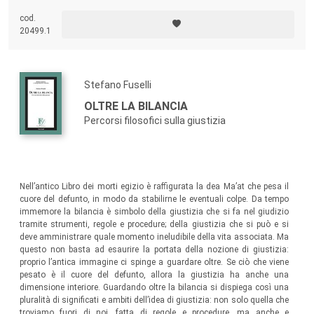
centrali del dibattito teorico contemporaneo sull’Europa, facendo
emergere l’urgenza di concetti capaci di pensare una democrazia non
cod.
più fondata sulla sovranità, ma sull’articolazione di una pluralità
20499.1
costitutiva.
Stefano Fuselli
OLTRE LA BILANCIA
Percorsi filosofici sulla giustizia
Nell’antico Libro dei morti egizio è raffigurata la dea Ma’at che pesa il
cuore del defunto, in modo da stabilirne le eventuali colpe. Da tempo
immemore la bilancia è simbolo della giustizia che si fa nel giudizio
tramite strumenti, regole e procedure; della giustizia che si può e si
deve amministrare quale momento ineludibile della vita associata. Ma
questo non basta ad esaurire la portata della nozione di giustizia:
proprio l’antica immagine ci spinge a guardare oltre. Se ciò che viene
pesato è il cuore del defunto, allora la giustizia ha anche una
dimensione interiore. Guardando oltre la bilancia si dispiega così una
pluralità di significati e ambiti dell’idea di giustizia: non solo quella che
troviamo fuori di noi, fatta di regole e procedure, ma anche e