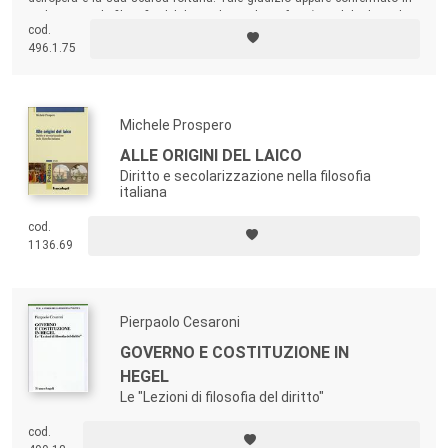
sede storica: la filosofia del diritto di Hegel non fece ‘scuola’, e le poche
cod.
opere che vi s’ispirarono caddero presto nell’oblio, e vi sono rimaste
496.1.75
fino a oggi. Questo libro intende contribuire a colmare tale lacuna.
Michele Prospero
ALLE ORIGINI DEL LAICO
Diritto e secolarizzazione nella filosofia
italiana
cod.
1136.69
Pierpaolo Cesaroni
GOVERNO E COSTITUZIONE IN
HEGEL
Le "Lezioni di filosofia del diritto"
cod.