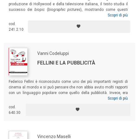
produzione di Hollywood e della televisione italiana, il testo studia il
successo dei
biopic
(
biographic
pictures
), mostrando come questi
siano film la cui struttura esprime sulla forma di vita del protagonista
Scopri di più
un “giudizio di redenzione o di dannazione”. In tale scia si pone
cod.
l’analisi di alcuni fra i
biopic
di maggior successo critico e
241.2.10
commerciale.
Vanni Codeluppi
FELLINI E LA PUBBLICITÀ
Federico Fellini è riconosciuto come uno dei più importanti registi di
cinema al mondo e si può pensare che non abbia avuto molti rapporti
con un linguaggio popolare come quello della pubblicità. Invece, era
esattamente il contrario e questo libro vuole mostrare che Fellini ha
Scopri di più
sempre intensamente coltivato una notevole passione per la pubblicità,
cod.
lasciandoci degli esempi di pubblicità che devono essere considerati
640.30
attentamente anche da parte dei professionisti odierni della
comunicazione.
Vincenzo Maselli