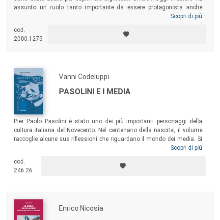
assunto un ruolo tanto importante da essere protagonista anche
quando è assente. Il gioco dei contrasti, la saturazione, la quantità e
Scopri di più
la qualità della luce divengono portanti nel racconto filmico e nella
cod.
definizione del ritmo narrativo. Ma come si esprime questo racconto
2000.1275
nell’esperienza di chi quei colori, quella luce, quei contrasti non riesce
a percepire?
Vanni Codeluppi
PASOLINI E I MEDIA
Pier Paolo Pasolini è stato uno dei più importanti personaggi della
cultura italiana del Novecento. Nel centenario della nascita, il volume
raccoglie alcune sue riflessioni che riguardano il mondo dei media. Si
tratta di riflessioni che egli ha sviluppato con notevole impegno perché
Scopri di più
le considerava molto rilevanti. Possono perciò essere utilizzate ancora
cod.
oggi per comprendere il funzionamento di due strumenti di
246.26
comunicazione estremamente importanti: il cinema e la televisione.
Enrico Nicosia