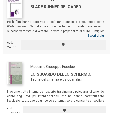
BLADE RUNNER RELOADED
Pochi film hanno dato vita a così tante analisi e discussioni come
Blade Runner.
Se all’inizio non ebbe un grande successo,
successivamente è diventato un vero e proprio film di culto: il miglior
film di fantascienza di tutti i tempi! Oggi, con l’occasione del lancio del
Scopri di più
sequel
Blade Runner 2049
si è pensato di ritornare al film originale e a
cod.
ciò che negli anni ha saputo suscitare. Un modo per riflettere sul suo
246.15
successo e comprendere le ragioni della sua influenza sulla cultura
sociale.
Massimo Giuseppe Eusebio
LO SGUARDO DELLO SCHERMO.
Teorie del cinema e psicoanalisi
Il volume tratta il tema del rapporto tra cinema e psicoanalisi tenendo
conto degli sviluppi interdisciplinari che ne hanno caratterizzato
l’evoluzione, attraverso un percorso tematico che consente di cogliere
assonanze tra differenti modelli di ricerca che si sono dovuti
cod.
confrontare sia con le innovazioni tecnologiche del mezzo