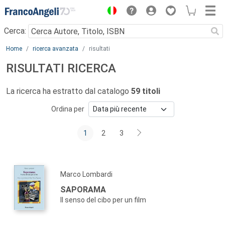
Menu
Cerca:
Main content
Home
ricerca avanzata
risultati
RISULTATI RICERCA
La ricerca ha estratto dal catalogo
59 titoli
Ordina per
1
2
3
Marco Lombardi
SAPORAMA
Il senso del cibo per un film