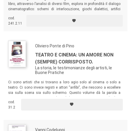
libro, attraverso l’analisi di diversi film, esplora in profondità il dialogo
cinematografico: schemi di interlocuzione, giochi dialettici, artifici
verbali, un andamento spettacolare mimetizzato sotto un’apparenza
cod.
di naturalezza costruita con cura.
241.2.11
Oliviero Ponte di Pino
TEATRO E CINEMA: UN AMORE NON
(SEMPRE) CORRISPOSTO.
La storia, le testimonianze degli artisti, le
Buone Pratiche
Ci sono artisti che si trovano a loro agio solo al cinema o solo a
teatro. Ci sono invece registi e attori “anfibi”, che riescono a eccellere
sia sulla scena sia sullo schermo. Questo volume dà la parola a
questi artisti, per comprendere il loro atteggiamento e la loro
cod.
progettualità, per rubare qualche segreto del mestiere e ricostruire
31.2
meglio, anche dal punto di vista storico, il rapporto tra arti così vicine e
così diverse.
Vanni Codeluppi