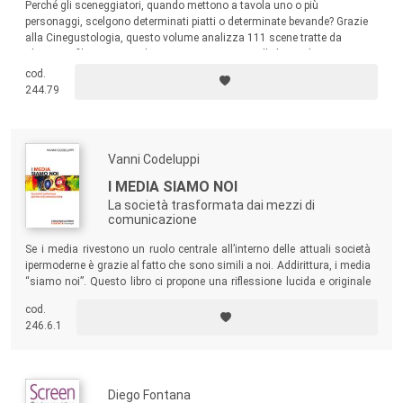
Perché gli sceneggiatori, quando mettono a tavola uno o più
personaggi, scelgono determinati piatti o determinate bevande? Grazie
alla Cinegustologia, questo volume analizza 111 scene tratte da
altrettanti film, mostrando come quei piatti e quelle bevande siano un
modo per raccontare la psicologia dei personaggi coinvolti o per
cod.
illuminare meglio determinati snodi narrativi.
244.79
Vanni Codeluppi
I MEDIA SIAMO NOI
La società trasformata dai mezzi di
comunicazione
Se i media rivestono un ruolo centrale all’interno delle attuali società
ipermoderne è grazie al fatto che sono simili a noi. Addirittura, i media
“siamo noi”. Questo libro ci propone una riflessione lucida e originale
su come agiscono i media e sui loro principali effetti nella società.
cod.
246.6.1
Diego Fontana