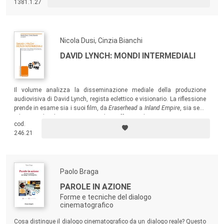
1381.1.27
ponti comunicativi con l’universo giovanile nel rispetto dei nuovi
comportamenti di fruizione e delle aspettative delle nuove generazioni
nei confronti delle produzioni italiane di ieri e di oggi.
Nicola Dusi, Cinzia Bianchi
DAVID LYNCH: MONDI INTERMEDIALI
Il volume analizza la disseminazione mediale della produzione
audiovisiva di David Lynch, regista eclettico e visionario. La riflessione
prende in esame sia i suoi film, da
Eraserhead
a
Inland Empire
, sia serie
televisive di culto come
Twin Peaks
, soffermandosi su aspetti specifici
cod.
come l’identità, il ruolo del sonoro, la relazione con la pittura e le altre
246.21
arti.
Paolo Braga
PAROLE IN AZIONE
Forme e tecniche del dialogo
cinematografico
Cosa distingue il dialogo cinematografico da un dialogo reale? Questo