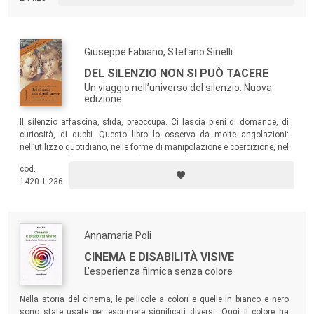
prodotto dalla partecipazione degli utenti sui grandi media tradizionali.
Giuseppe Fabiano, Stefano Sinelli
DEL SILENZIO NON SI PUÒ TACERE
Un viaggio nell’universo del silenzio. Nuova
edizione
Il silenzio affascina, sfida, preoccupa. Ci lascia pieni di domande, di
curiosità, di dubbi. Questo libro lo osserva da molte angolazioni:
nell’utilizzo quotidiano, nelle forme di manipolazione e coercizione, nel
suo rapporto con le varie arti (dalla pittura alla scultura, dal cinema
cod.
alla musica), nella sua immanenza nella spiritualità e nella
1420.1.236
psicoterapia.
Annamaria Poli
CINEMA E DISABILITÀ VISIVE
L'esperienza filmica senza colore
Nella storia del cinema, le pellicole a colori e quelle in bianco e nero
sono state usate per esprimere significati diversi. Oggi il colore ha