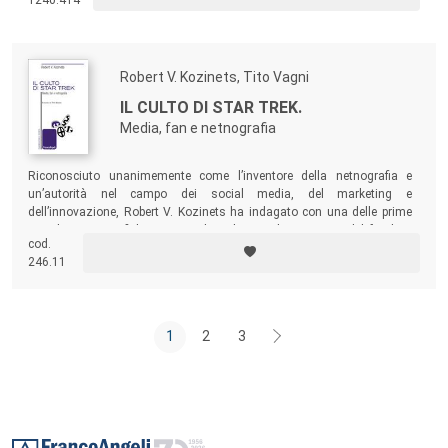
1240.414
cinematografico, sia con i nuovi modi di accesso alla fruizione filmica.
Robert V. Kozinets, Tito Vagni
IL CULTO DI STAR TREK.
Media, fan e netnografia
Riconosciuto unanimemente come l’inventore della netnografia e
un’autorità nel campo dei social media, del marketing e
dell’innovazione, Robert V. Kozinets ha indagato con una delle prime
ricerche netnografiche mai condotte le complesse trame del fandom
cod.
legato alla famosissima serie televisiva Star Trek, individuando uno
246.11
dei più grandi fenomeni di consumo del nostro tempo.
1
2
3
Footer