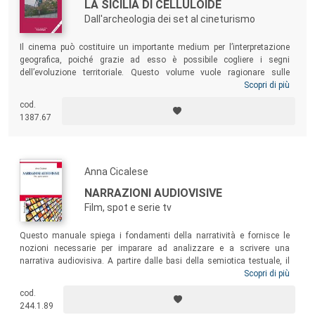
LA SICILIA DI CELLULOIDE
Dall'archeologia dei set al cineturismo
Il cinema può costituire un importante medium per l’interpretazione
geografica, poiché grazie ad esso è possibile cogliere i segni
dell’evoluzione territoriale. Questo volume vuole ragionare sulle
relazioni reali e potenziali che legano l’attività cinematografica e
Scopri di più
audiovisiva alla Sicilia, e dunque indagare gli effetti economici diretti e
cod.
indiretti prodotti, con un occhio particolare al sistema turistico. I saggi
1387.67
raccolti, seguendo un approccio teorico-descrittivo, contribuiscono alla
costruzione di un atlante ragionato sulla relazione diacronica fra
cinema e Sicilia.
Anna Cicalese
NARRAZIONI AUDIOVISIVE
Film, spot e serie tv
Questo manuale spiega i fondamenti della narratività e fornisce le
nozioni necessarie per imparare ad analizzare e a scrivere una
narrativa audiovisiva. A partire dalle basi della semiotica testuale, il
testo sviluppa alcuni temi fondamentali della materia, integrandoli con
Scopri di più
numerosi esempi e analisi di film, spot e serie tv, prodotti audiovisivi
cod.
tradizionali che accompagnano da decenni la quotidianità di un
244.1.89
pubblico vasto e variegato. Un volume pensato per i corsi di