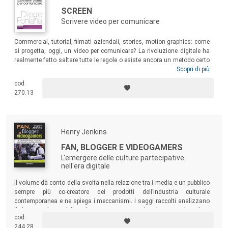
SCREEN
Scrivere video per comunicare
Commercial, tutorial, filmati aziendali, stories, motion graphics: come
si progetta, oggi, un video per comunicare? La rivoluzione digitale ha
realmente fatto saltare tutte le regole o esiste ancora un metodo certo
per indirizzare il pensiero creativo?
Screen
è pensato tanto per il
Scopri di più
professionista che intenda approfondire la conoscenza dei principi
cod.
creativi, quanto per coloro che si trovino alle prese con i primi incarichi
270.13
e siano alla ricerca di un manuale completo grazie a cui comprendere
l’intero percorso di gestazione di un video.
Henry Jenkins
FAN, BLOGGER E VIDEOGAMERS
L'emergere delle culture partecipative
nell'era digitale
Il volume dà conto della svolta nella relazione tra i media e un pubblico
sempre più co-creatore dei prodotti dell’industria culturale
contemporanea e ne spiega i meccanismi. I saggi raccolti analizzano
l’odierno sviluppo delle culture partecipative sul Web, mettendo in luce
cod.
l’ascesa della blogosfera come la prova più marcata dell’impatto
244.28