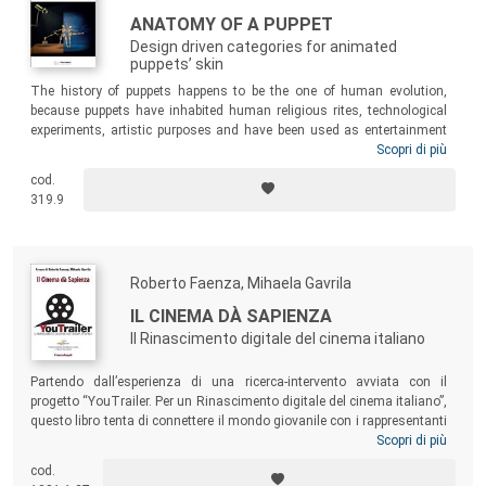
ANATOMY OF A PUPPET
Design driven categories for animated
puppets’ skin
The history of puppets happens to be the one of human evolution,
because puppets have inhabited human religious rites, technological
experiments, artistic purposes and have been used as entertainment
tools. This volume focuses on a specific typology of puppets, the
Scopri di più
animated ones, used even today as protagonists of stop-motion films.
cod.
By engaging an interdisciplinary analysis of animated puppets’
319.9
manufacturing processes, this book places a challenge: it merges
design and film studies’ methods of analysis and applies criteria of
material examination of design objects to investigate puppets’ material
aspects.
Roberto Faenza, Mihaela Gavrila
IL CINEMA DÀ SAPIENZA
Il Rinascimento digitale del cinema italiano
Partendo dall’esperienza di una ricerca-intervento avviata con il
progetto “YouTrailer. Per un Rinascimento digitale del cinema italiano”,
questo libro tenta di connettere il mondo giovanile con i rappresentanti
e gli operatori dell’industria cinematografica e audiovisiva. Le diverse
Scopri di più
prospettive adottate consentono di mappare le trasformazioni che
cod.
coinvolgono il mondo del cinema, immaginando strategie per creare