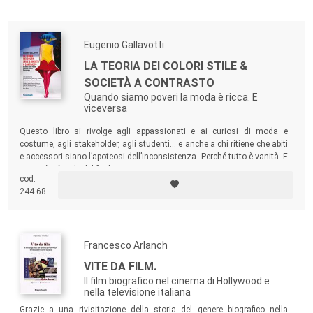
comunicazione audiovisiva, ma che si rivolge anche a una platea più
ampia di lettori interessati.
Eugenio Gallavotti
LA TEORIA DEI COLORI STILE &
SOCIETÀ A CONTRASTO
Quando siamo poveri la moda è ricca. E
viceversa
Questo libro si rivolge agli appassionati e ai curiosi di moda e
costume, agli stakeholder, agli studenti... e anche a chi ritiene che abiti
e accessori siano l’apoteosi dell’inconsistenza. Perché tutto è vanità. E
niente è più utile del futile.
cod.
244.68
Francesco Arlanch
VITE DA FILM.
Il film biografico nel cinema di Hollywood e
nella televisione italiana
Grazie a una rivisitazione della storia del genere biografico nella