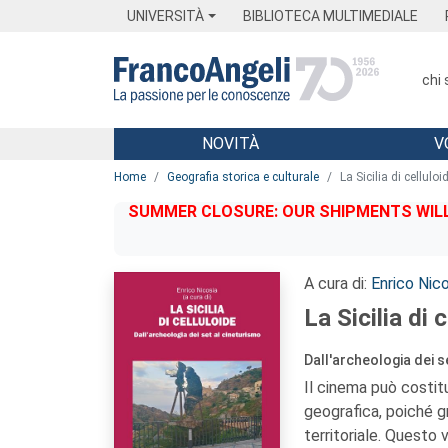
Menu
Main content
Footer
Menu
UNIVERSITÀ
BIBLIOTECA MULTIMEDIALE
chi
NOVITÀ
V
Main content
Home
Geografia storica e culturale
La Sicilia di celluloi
SUMMER CLOSURE: OUR SHIPMENTS WILL 
A cura di:
Enrico Nico
La Sicilia di 
Dall'archeologia dei s
Il cinema può costit
geografica, poiché gr
territoriale. Questo 