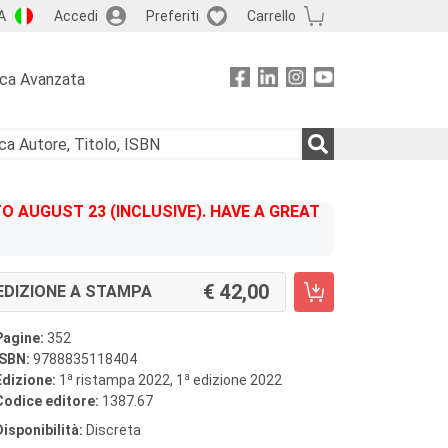
A
Accedi
Preferiti
Carrello
rca Avanzata
 AUGUST 23 (INCLUSIVE). HAVE A GREAT
42,00
EDIZIONE A STAMPA
Pagine:
352
ISBN:
9788835118404
a
a
Edizione:
1
ristampa 2022, 1
edizione 2022
Codice editore:
1387.67
Disponibilità:
Discreta