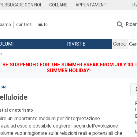
IT
PUBBLICARE CON NOI
COLLANE
APPUNTAMENTI
Rice
 siamo
contatti
aiuto
OLUMI
RIVISTE
Cerca:
de
BE SUSPENDED FOR THE SUMMER BREAK FROM JULY 30 TO
SUMMER HOLIDAY!
sia
celluloide
et al cineturismo
uire un importante medium per l’interpretazione
azie ad esso è possibile cogliere i segni dell’evoluzione
volume vuole ragionare sulle relazioni reali e potenziali che