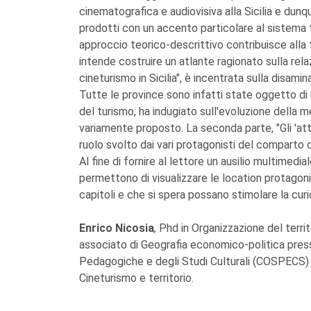
cinematografica e audiovisiva alla Sicilia e dunqu
prodotti con un accento particolare al sistema t
approccio teorico-descrittivo contribuisce alla 
intende costruire un atlante ragionato sulla relaz
cineturismo in Sicilia", è incentrata sulla disami
Tutte le province sono infatti state oggetto di
del turismo, ha indugiato sull'evoluzione della 
variamente proposto. La seconda parte, "Gli 'attor
ruolo svolto dai vari protagonisti del comparto c
Al fine di fornire al lettore un ausilio multimedia
permettono di visualizzare le location protagoni
capitoli e che si spera possano stimolare la curi
Enrico Nicosia
,
Phd in Organizzazione del territ
associato di Geografia economico-politica press
Pedagogiche e degli Studi Culturali (COSPECS) d
Cineturismo e territorio.