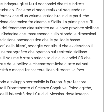
e indagare gli effetti economici diretti e indiretti
uristico. L'insieme di saggi realizzati seguendo un
formazione di un volume, articolato in due parti, che
ione diacronica fra cinema e Sicilia. La prima parte, "Il
na del fenomeno cineturistico nelle nove province siciliane.
 un'indagine che, mantenendo sullo sfondo le dimensioni
mediazione paesaggistica che le pellicole hanno
i' della filiera", accoglie contributi che evidenziano il
inematografico che operano sul territorio siciliano.
le, il volume è stato arricchito di alcuni codici QR che
ste delle pellicole cinematografiche citate nei vari
osità e magari far nascere l'idea di recarsi
in loco
.
orio e sviluppo sostenibile in Europa, è professore
o il Dipartimento di Scienze Cognitive, Psicologiche,
ell'Università degli Studi di Messina, dove insegna