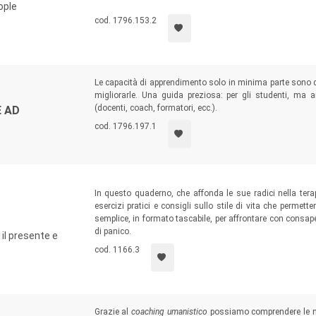
edizione viene proposto con una revisione integrale (cur
ople
originali e integrazioni di Sean Covey.
cod. 1796.153.2
Le capacità di apprendimento solo in minima parte sono del
migliorarle. Una guida preziosa: per gli studenti, ma
(docenti, coach, formatori, ecc.).
E AD
cod. 1796.197.1
In questo quaderno, che affonda le sue radici nella ter
esercizi pratici e consigli sullo stile di vita che permet
semplice, in formato tascabile, per affrontare con consap
di panico.
 il presente e
cod. 1166.3
Grazie al
coaching umanistico
possiamo comprendere le nos