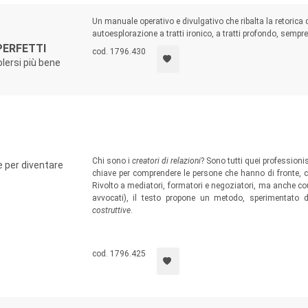
Un manuale operativo e divulgativo che ribalta la retorica 
autoesplorazione a tratti ironico, a tratti profondo, sempr
PERFETTI
cod. 1796.430
olersi più bene
Chi sono i
creatori di relazioni
? Sono tutti quei professioni
he per diventare
chiave per comprendere le persone che hanno di fronte, co
Rivolto a mediatori, formatori e negoziatori, ma anche co
avvocati), il testo propone un metodo, sperimentato d
costruttive
.
cod. 1796.425