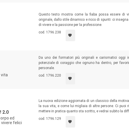
Questo testo mostra come la fiaba possa essere di vit
originale, dallo stile dinamico e ricco di spunti: ci insegn
di vivere e la passione per la professione.
cod. 1796.238
Da uno dei formatori più originali e carismatici oggi i
potenziale di coraggio che ognuno ha dentro, per favorire
personale
.
vita
cod. 1796.220
La nuova edizione aggiornata di un classico della motivaz
la sua vita, e come lui migliaia di altre persone. Ci puoi 
mettere in pratica quanto sta scritto, e vedrai subito la dif
 2.0
corpo ed
cod. 1796.129
vivere felici