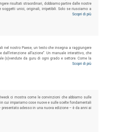
ngere risultati straordinari, dobbiamo partire dalle nostre
soggetti unici, originali, irripetibili. Solo se riusciamo a
 allenarlo, possiamo superare limiti e ostacoli e crescere,
Scopri di più
nali nel nostro Paese, un testo che insegna a raggiungere
re dall’intenzione all’azione”. Un manuale interattivo, che
erale (s)vendute da guru di ogni grado e settore. Come la
 fornisce elementi di valutazione ma poi lascia liberi di
Scopri di più
“Dweck ci mostra come le convinzioni che abbiamo sulle
 in cui impariamo cose nuove e sulle scelte fondamentali
– presentato adesso in una nuova edizione – è da anni ai