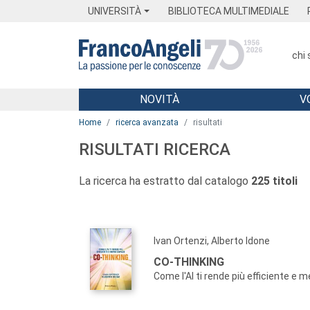
Menu
Main content
Footer
Menu
UNIVERSITÀ
BIBLIOTECA MULTIMEDIALE
chi
NOVITÀ
V
Main content
Home
ricerca avanzata
risultati
RISULTATI RICERCA
La ricerca ha estratto dal catalogo
225 titoli
Ivan Ortenzi, Alberto Idone
CO-THINKING
Come l'AI ti rende più efficiente e