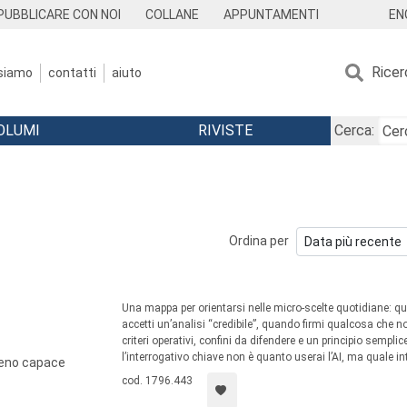
EN
PUBBLICARE CON NOI
COLLANE
APPUNTAMENTI
Ricer
 siamo
contatti
aiuto
OLUMI
RIVISTE
Cerca:
Ordina per
Una mappa per orientarsi nelle micro-scelte quotidiane: 
accetti un’analisi “credibile”, quando firmi qualcosa che
criteri operativi, confini da difendere e un principio sempli
l’interrogativo chiave non è quanto userai l’AI, ma quale in
 meno capace
cod. 1796.443