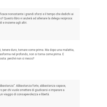
efficace nonostante i grandi sforzi e il tempo che dedichi ai
no? Questo libro vi aiuterà ad allenare la delega reciproca:
 e insieme agli altri.
nti, tenere duro, tornare come prima. Ma dopo una malattia,
asforma nel profondo, non si torna come prima. E
sta: perché non ci riesco?
abbastanza”. Abbastanza forte, abbastanza capace,
ro per chi vuole smettere di giudicarsi e imparare a
un viaggio di consapevolezza e libertà.