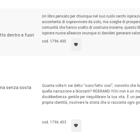
Un libro pensato per chiunque nel suo ruolo cerchi ispirazi
accontenta di sopravvivere da solo, ma sceglie di prosperare
comunità che hanno scelto di costruire insieme, questo li
ispirare nuove alleanze ovunque si desideri generare valor
to dentro e fuori
cod. 1796.435
Quante volte ti sei detto “sono fatto così”, convinto che 
a ma senza sosta
quella narrazione a bloccarti? REBRAND YOU non è un manu
disobbedienza gentile per riequilibrare la tua vita. È un p
propria identità, riscrivere la storia che si racconta ogni
cod. 1796.433