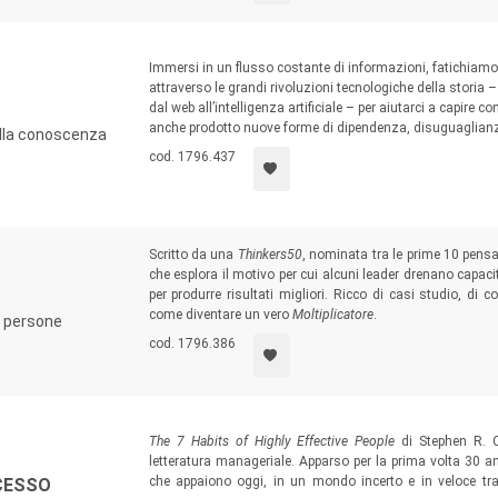
Immersi in un flusso costante di informazioni, fatichiamo
attraverso le grandi rivoluzioni tecnologiche della storia – 
dal web all’intelligenza artificiale – per aiutarci a capire 
anche prodotto nuove forme di dipendenza, disuguaglianza
della conoscenza
cod. 1796.437
Scritto da una
Thinkers50
, nominata tra le prime 10 pensatr
che esplora il motivo per cui alcuni leader drenano capacit
per produrre risultati migliori. Ricco di casi studio, di c
come diventare un vero
Moltiplicatore
.
e persone
cod. 1796.386
The 7 Habits of Highly Effective People
di Stephen R. C
letteratura manageriale. Apparso per la prima volta 30 a
che appaiono oggi, in un mondo incerto e in veloce tra
CCESSO