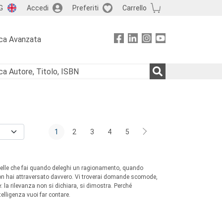
G
Accedi
Preferiti
Carrello
ca Avanzata
1
2
3
4
5
quelle che fai quando deleghi un ragionamento, quando
 non hai attraversato davvero. Vi troverai domande scomode,
ce: la rilevanza non si dichiara, si dimostra. Perché
telligenza vuoi far contare.