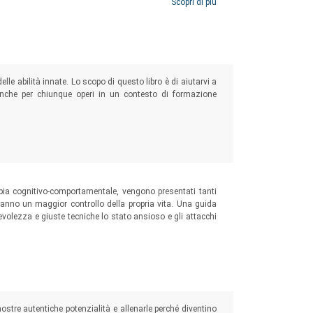
ata direttamente da FranklinCovey Italia) e con aggiunte
Scopri di più
le abilità innate. Lo scopo di questo libro è di aiutarvi a
 anche per chiunque operi in un contesto di formazione
apia cognitivo-comportamentale, vengono presentati tanti
teranno un maggior controllo della propria vita. Una guida
evolezza e giuste tecniche lo stato ansioso e gli attacchi
tre autentiche potenzialità e allenarle perché diventino