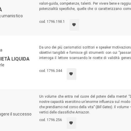
valori-guida, competenze, talenti. Per vivere bene e raggiu
potenzialità specifiche, quelle che ci caratterizzano come 
À
comprendere il nostro potenziale positivo, a valorizzarlo e
ng umanistico
dando un senso e un significato alto alle nostre vite.
cod. 1796.198.1
Da uno dei più carismatici scrittori e speaker motivazio
va
obiettivi tangibili e fornisce gli strumenti con cui “passa
interroga il lettore scansando le ricette di validità gen
CIETÀ LIQUIDA
levatrice di Socrate, pone quesiti, suggerisce soluzioni,
rle
mettere al mondo le proprie doti, i pensieri personali.
cod. 1796.344
Un volume che entra nel cuore del potere della mente! 
nostre capacità esercitino un’enorme influenza sul modo
che prendiamo nel corso della vita” (
Bill Gates
)
.
Il volume 
vertici delle classifiche Amazon.
gere il successo
cod. 1796.256