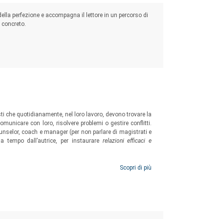
della perfezione e accompagna il lettore in un percorso di
e concreto.
sti che quotidianamente, nel loro lavoro, devono trovare la
municare con loro, risolvere problemi o gestire conflitti.
unselor, coach e manager (per non parlare di magistrati e
a tempo dall’autrice, per instaurare
relazioni efficaci e
Scopri di più