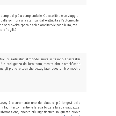
 sempre di più a comprenderle. Questo libro è un viaggio
dalla scrittura alla stampa, dall’elettricità all’automobile,
come ogni svolta epocale abbia ampliato le possibilità, ma
 e fragilità.
ici di leadership al mondo, arriva in italiano il bestseller
à e intelligenza dai loro team, mentre altri le amplificano
onsigli pratici e tecniche dettagliate, questo libro mostra
ovey è sicuramente uno dei classici più longevi della
nni fa, il testo mantiene la sua forza e la sua saggezza,
sformazione, ancora più significative. In questa nuova