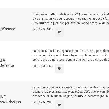
Ti ritrovi sopraffatto dalle attività? Ti senti svuotato e in
diversi impegni? Deleghi, eppure i risultati non ti soddisfa
uno strumento prezioso per lavorare meno e meglio, da soli
to d’amore
cod. 1796.442
La resilienza ci ha insegnato a resistere. A stringere i de
una separazione, un fallimento, un cambiamento che ci tr
pretenderlo da noi stessi genera una domanda senza rispo
NZA
della vita
cod. 1796.440
Ogni donna conosce la sensazione di non sentirsi mai “
abbastanza preparata…
La pista cifrata delle donne
è un lib
riconoscersi. In queste pagine, l’autrice ci accompagna in 
NNE
onvinzioni per
cod. 1796.438