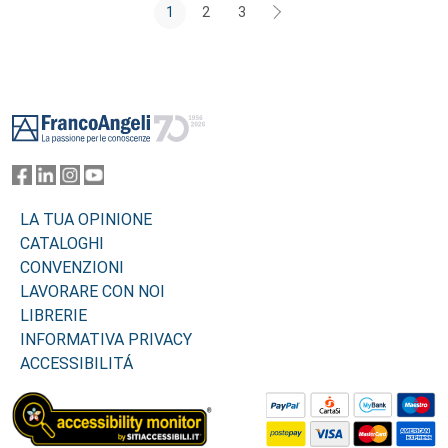
1
2
3
Footer
LA TUA OPINIONE
CATALOGHI
CONVENZIONI
LAVORARE CON NOI
LIBRERIE
INFORMATIVA PRIVACY
ACCESSIBILITÁ