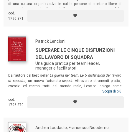
di una cultura organizzativa in cui le persone si sentano libere di
proporre le proprie idee, favorendo l’innovazione e la condivisione delle
cod.
competenze.
1796.371
Patrick Lencioni
SUPERARE LE CINQUE DISFUNZIONI
DEL LAVORO DI SQUADRA
Una guida pratica per team leader,
manager e facilitatori
Dall’autore del best seller
La guerra nel team. Le 5 disfunzioni del lavoro
di squadra
, un nuovo fortunato
sequel
. Attraverso strumenti pratici,
esercizi ed esempi tratti dal mondo reale, Lencioni spiega come
concretamente superare le cinque celebri disfunzioni che paralizzano il
Scopri di più
lavoro di squadra. La struttura è quella prediletta dall’autore, che
cod.
affianca a considerazioni generali la narrazione di storie
1796.370
emblematiche di vita quotidiana nel mondo delle organizzazioni.
Andrea Laudadio, Francesco Nicodemo