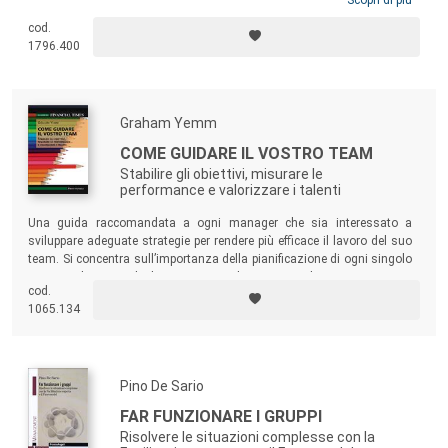
tipi di talento al lavoro
sono il modo più veloce per aiutare le persone a
cod.
identificare il tipo di lavoro che porta loro gioia ed energia ed evitare
1796.400
quello che porta alla frustrazione e al burnout.
Graham Yemm
COME GUIDARE IL VOSTRO TEAM
Stabilire gli obiettivi, misurare le
performance e valorizzare i talenti
Una guida raccomandata a ogni manager che sia interessato a
sviluppare adeguate strategie per rendere più efficace il lavoro del suo
team. Si concentra sull’importanza della pianificazione di ogni singolo
aspetto che riguarda la creazione e la gestione di un team. Senza
cod.
trascurarne alcuno. Scritto con un approccio focalizzato sui risultati, il
1065.134
testo è ricco di numerosi esempi pratici.
Pino De Sario
FAR FUNZIONARE I GRUPPI
Risolvere le situazioni complesse con la