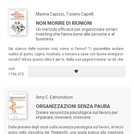
Marina Capizzi, Tiziano Capelli
NON MORIRE DI RIUNIONI
Un metodo efficace per organizzare smart
meeting che fanno bene alle persone e al
business
Sei stanco delle riunioni così come si fanno? Ti piacerebbe andare
subito al punto, capire, risolvere, e tornare a casa con buone energie in
circolo? Allora questo libro è per te. Nelle sue pagine troverai un kit che
ti aiuterà a progettare in modo divertente le riunioni, trasformandole in
cod.
smart meeting, attraverso alcuni passaggi: finalizzazione,
1796.375
focalizzazione e
flow
– cioè ottenere il massimo con il minimo sforzo.
Amy C. Edmondson
ORGANIZZAZIONI SENZA PAURA
Creare sicurezza psicologica sul lavoro per
imparare, innovare, crescere
Dalla pioniera degli studi sulla
sicurezza psicologica
sul lavoro, al terzo
posto nella classifica dei
Thinkers50
, una guida pratica alla creazione