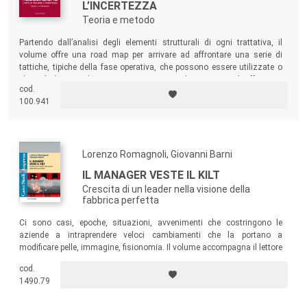
L’INCERTEZZA
Teoria e metodo
Partendo dall’analisi degli elementi strutturali di ogni trattativa, il
volume offre una road map per arrivare ad affrontare una serie di
tattiche, tipiche della fase operativa, che possono essere utilizzate o
che vale la pena di conoscere per poterne disinnescare gli effetti. Un
cod.
testo per manager, professionisti e più in generale per tutti i decisori
100.941
che, seppur in contesti diversi, affrontano quotidianamente conflitti e
criticità.
Lorenzo Romagnoli, Giovanni Barni
IL MANAGER VESTE IL KILT
Crescita di un leader nella visione della
fabbrica perfetta
Ci sono casi, epoche, situazioni, avvenimenti che costringono le
aziende a intraprendere veloci cambiamenti che la portano a
modificare pelle, immagine, fisionomia. Il volume accompagna il lettore
a familiarizzare con gli strumenti necessari per la ripartenza e il
cod.
cambiamento di un’attività produttiva nel difficile passaggio fra un
1490.79
passato analogico e le promesse di un futuro digitale.