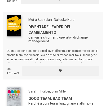
100.830
Moira Buzzolani, Natsuko Hara
DIVENTARE LEADER DEL
CAMBIAMENTO
Canvas e strumenti operativi di change
management
Quante persone possono dire di aver affrontato un cambiamento con il
proprio team con piena fiducia e senso di responsabilità? Ai manager e
ai leader servono attitudine e propensione, certo, ma anche un buon
allenamento. Ed è quello che si propone di fornire questo libro: una
guida pratica, accessibile e subito applicabile.
cod.
1796.429
Sarah Thurber, Blair Miller
GOOD TEAM, BAD TEAM
Perché alcuni team funzionano e altri no (e