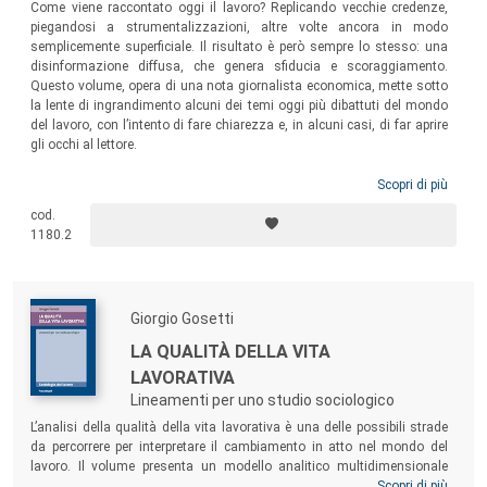
Come viene raccontato oggi il lavoro? Replicando vecchie credenze,
piegandosi a strumentalizzazioni, altre volte ancora in modo
semplicemente superficiale. Il risultato è però sempre lo stesso: una
disinformazione diffusa, che genera sfiducia e scoraggiamento.
Questo volume, opera di una nota giornalista economica, mette sotto
la lente di ingrandimento alcuni dei temi oggi più dibattuti del mondo
del lavoro, con l’intento di fare chiarezza e, in alcuni casi, di far aprire
gli occhi al lettore.
Scopri di più
cod.
1180.2
Giorgio Gosetti
LA QUALITÀ DELLA VITA
LAVORATIVA
Lineamenti per uno studio sociologico
L’analisi della qualità della vita lavorativa è una delle possibili strade
da percorrere per interpretare il cambiamento in atto nel mondo del
lavoro. Il volume presenta un modello analitico multidimensionale
adattabile allo studio sociologico delle diverse forme di lavoro che
Scopri di più