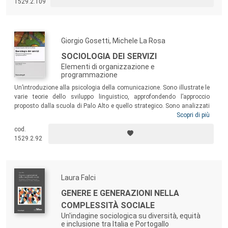
1529.2.109
Giorgio Gosetti, Michele La Rosa
SOCIOLOGIA DEI SERVIZI
Elementi di organizzazione e
programmazione
Un’introduzione alla psicologia della comunicazione. Sono illustrate le
varie teorie dello sviluppo linguistico, approfondendo l’approccio
proposto dalla scuola di Palo Alto e quello strategico. Sono analizzati
alcuni ambiti applicativi, quali la comunicazione scritta nel bambino e
Scopri di più
la Lingua Italiana dei Segni (LIS). Sono esposte diverse modalità
cod.
comunicative, quali la comunicazione non-verbale e quella persuasiva,
1529.2.92
in particolare nella sua applicazione nella comunicazione commerciale
e in quella politica. Dopo uno sguardo “macrosociale” sul complesso
rapporto tra comunicazione e informazione, il volume si chiude con un
quadro della comunicazione prosociale nel settore non profit, con
Laura Falci
particolare riferimento alla Pubblicità Progresso di stampo nazionale e
all’Advertising Council di tipo statunitense.
GENERE E GENERAZIONI NELLA
COMPLESSITÀ SOCIALE
Un'indagine sociologica su diversità, equità
e inclusione tra Italia e Portogallo