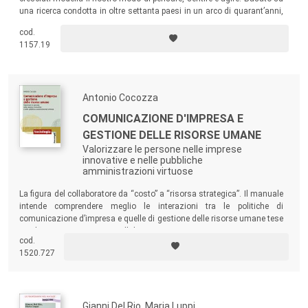
una ricerca condotta in oltre settanta paesi in un arco di quarant’anni,
esamina come si ingenera incomprensione e conflitto, invece di
cod.
cooperazione.
1157.19
Antonio Cocozza
COMUNICAZIONE D'IMPRESA E
GESTIONE DELLE RISORSE UMANE
Valorizzare le persone nelle imprese
innovative e nelle pubbliche
amministrazioni virtuose
La figura del collaboratore da “costo” a “risorsa strategica”. Il manuale
intende comprendere meglio le interazioni tra le politiche di
comunicazione d’impresa e quelle di gestione delle risorse umane tese
a valorizzare e motivare i collaboratori.
cod.
1520.727
Gianni Del Rio, Maria Luppi