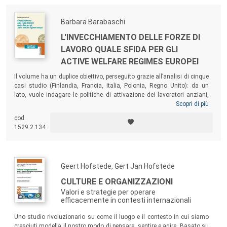
hanno vissuto, e vivono, i mutamenti del lavoro.
Barbara Barabaschi
L'INVECCHIAMENTO DELLE FORZE DI
LAVORO QUALE SFIDA PER GLI
ACTIVE WELFARE REGIMES EUROPEI
Il volume ha un duplice obiettivo, perseguito grazie all’analisi di cinque
casi studio (Finlandia, Francia, Italia, Polonia, Regno Unito): da un
lato, vuole indagare le politiche di attivazione dei lavoratori anziani,
concentrando l’attenzione sull’integrazione tra politiche attive del
Scopri di più
lavoro, formative, pensionistiche; dall’altro, intende riflettere sulle
cod.
condizioni alle quali l’
Active welfare state
può rappresentare una
1529.2.134
risposta adeguata alle sfide cui sono sottoposti i sistemi di welfare
europei.
Geert Hofstede, Gert Jan Hofstede
CULTURE E ORGANIZZAZIONI
Valori e strategie per operare
efficacemente in contesti internazionali
Uno studio rivoluzionario su come il luogo e il contesto in cui siamo
cresciuti modella il nostro modo di pensare, sentire e agire. Basato su