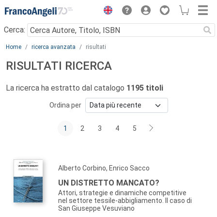
Menu
Cerca:
Main content
Home
ricerca avanzata
risultati
RISULTATI RICERCA
La ricerca ha estratto dal catalogo
1195 titoli
Ordina per
1
2
3
4
5
Alberto Corbino, Enrico Sacco
UN DISTRETTO MANCATO?
Attori, strategie e dinamiche competitive
nel settore tessile-abbigliamento. Il caso di
San Giuseppe Vesuviano