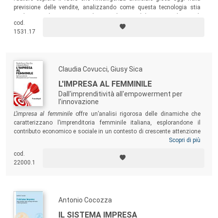
previsione delle vendite, analizzando come questa tecnologia stia
rivoluzionando i processi decisionali aziendali, ma anche quali
cod.
potrebbero essere le sue applicazioni future.
1531.17
Claudia Covucci, Giusy Sica
L'IMPRESA AL FEMMINILE
Dall'imprenditività all'empowerment per
l’innovazione
L’impresa al femminile
offre un’analisi rigorosa delle dinamiche che
caratterizzano l’imprenditoria femminile italiana, esplorandone il
contributo economico e sociale in un contesto di crescente attenzione
globale verso la parità di genere. Le autrici esaminano il tema con uno
Scopri di più
sguardo approfondito, ma anche multidimensionale, che unisce teorie
cod.
economiche, analisi delle politiche europee di supporto e storie di
22000.1
successo concrete, fornendo un quadro esaustivo e stimolante per
studiosi, politici e imprenditori.
Antonio Cocozza
IL SISTEMA IMPRESA