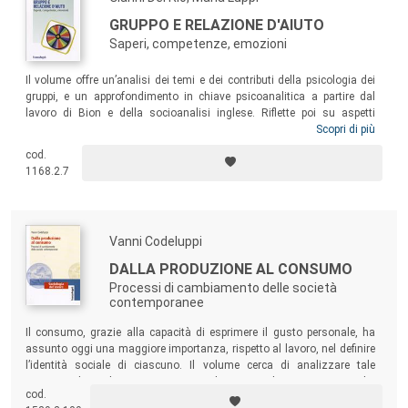
GRUPPO E RELAZIONE D'AIUTO
Saperi, competenze, emozioni
Il volume offre un’analisi dei temi e dei contributi della psicologia dei
gruppi, e un approfondimento in chiave psicoanalitica a partire dal
lavoro di Bion e della socioanalisi inglese. Riflette poi su aspetti
metodologici e pratici prendendo in considerazione gruppi di lavoro e
Scopri di più
gruppi di aiuto e mettendo a fuoco alcuni temi: le ragioni e le funzioni
cod.
del gruppo nel lavoro sociale, la gestione efficace della riunione e la
1168.2.7
responsabilità della conduzione nelle diverse fasi della vita di un
gruppo.
Vanni Codeluppi
DALLA PRODUZIONE AL CONSUMO
Processi di cambiamento delle società
contemporanee
Il consumo, grazie alla capacità di esprimere il gusto personale, ha
assunto oggi una maggiore importanza, rispetto al lavoro, nel definire
l’identità sociale di ciascuno. Il volume cerca di analizzare tale
processo di cambiamento, presentando i principali concetti teorici che
cod.
sono stati sviluppati nel campo della ricerca sociologica sul consumo.