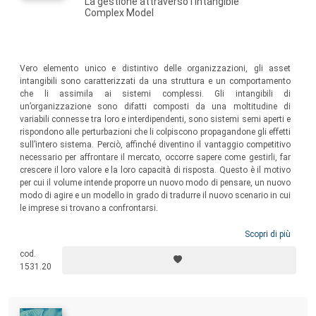
La gestione attraverso l’Intangible
Complex Model
Vero elemento unico e distintivo delle organizzazioni, gli asset
intangibili sono caratterizzati da una struttura e un comportamento
che li assimila ai sistemi complessi. Gli intangibili di
un’organizzazione sono difatti composti da una moltitudine di
variabili connesse tra loro e interdipendenti, sono sistemi semi aperti e
rispondono alle perturbazioni che li colpiscono propagandone gli effetti
sull’intero sistema. Perciò, affinché diventino il vantaggio competitivo
necessario per affrontare il mercato, occorre sapere come gestirli, far
crescere il loro valore e la loro capacità di risposta. Questo è il motivo
per cui il volume intende proporre un nuovo modo di pensare, un nuovo
modo di agire e un modello in grado di tradurre il nuovo scenario in cui
le imprese si trovano a confrontarsi.
Scopri di più
cod.
1531.20