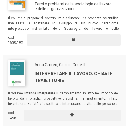
Temi e problemi della sociologia del lavoro
e delle organizzazioni
Il volume si propone di contribuire a delineare una proposta scientifica
finalizzata a sostenere lo sviluppo di un nuovo paradigma
interpretativo nell’ambito della Sociologia del lavoro e delle
organizzazioni come disciplina empiricamente fondata, con
cod.
vocazione interdisciplinare, che sostiene il primato della persona –
1530.103
come attore ed autore – e la sua libertà nell’agire sociale responsabile.
Anna Carreri, Giorgio Gosetti
INTERPRETARE IL LAVORO: CHIAVI E
TRAIETTORIE
Il volume intende interpretare il cambiamento in atto nel mondo del
lavoro da molteplici prospettive disciplinari: il mutamento, infatti,
investe una varietà di aspetti che interessano la vita delle persone al
lavoro e solamente un dialogo stretto fra sociologia e discipline affini
cod.
per interessi analitici può aiutare a cogliere i nessi e le traiettorie.
1496.1