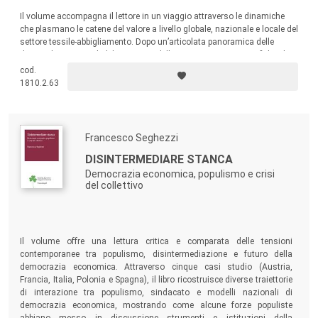
Il volume accompagna il lettore in un viaggio attraverso le dinamiche
che plasmano le catene del valore a livello globale, nazionale e locale del
settore tessile-abbigliamento. Dopo un’articolata panoramica delle
dinamiche strutturali del mercato e delle sue traiettorie geografiche, il
testo presenta i risultati di una ricerca empirica dedicata al distretto di
cod.
San Giuseppe Vesuviano, nel cuore del Napoletano.
1810.2.63
Francesco Seghezzi
DISINTERMEDIARE STANCA
Democrazia economica, populismo e crisi
del collettivo
Il volume offre una lettura critica e comparata delle tensioni
contemporanee tra populismo, disintermediazione e futuro della
democrazia economica. Attraverso cinque casi studio (Austria,
Francia, Italia, Polonia e Spagna), il libro ricostruisce diverse traiettorie
di interazione tra populismo, sindacato e modelli nazionali di
democrazia economica, mostrando come alcune forze populiste
abbiano messo in discussione strumenti e istituzioni della