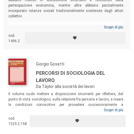
partecipazione economica, mentre altre abbiano parzialmente
incorporato istanze sociali tradizionalmente sostenute dagli attori
collettivi.
Scopri di più
cod.
1496.2
Giorgio Gosetti
PERCORSI DI SOCIOLOGIA DEL
LAVORO
Da Taylor alla società dei lavori
Il volume vuole mettere a disposizione strumenti per riflettere, dal
punto di vista sociologico, sulla
relazione
fra persona e lavoro, e creare
le condizioni conoscitive per procedere successivamente a
comprendere la qualità della vita lavorativa. Partendo da Taylor per
Scopri di più
giungere alla digitalizzazione del lavoro e al consolidamento di una
cod.
società dei lavori, il libro ripercorre le tappe dei cambiamenti nei modelli
1529.2.158
di organizzazione del lavoro e nei contenuti delle attività, ma
soprattutto nelle condizioni delle persone, singole e aggregate, che