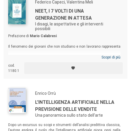
Federico Capeci, Valentina Meli
NEET, I 7 VOLTI DI UNA
GENERAZIONE IN ATTESA
I disagi, le aspettative e gli interventi
possibili
Prefazione di
Mario Calabresi
Il fenomeno dei giovani che non studiano e non lavorano rappresenta
una delle sfide sociali più complesse e urgenti di oggi in Italia. Il testo
offre un contributo del tutto originale per fotografare il fenomeno,
Scopri di più
individuare delle chiavi interpretative per comprenderlo e suggerire delle
cod.
azioni possibili. Un’opera che coniuga riflessione e azione, dati e
1180.1
intuizioni, per trasformare il potenziale inespresso in un futuro ricco di
possibilità.
Enrico Orrù
L’INTELLIGENZA ARTIFICIALE NELLA
PREVISIONE DELLE VENDITE
Una panoramica sullo stato dell’arte
Dopo un excursus su scopi e strumenti dell’analisi predittiva classica,
l’autore esplora il ruolo che l’intelligenza artificiale gioca oggi nella