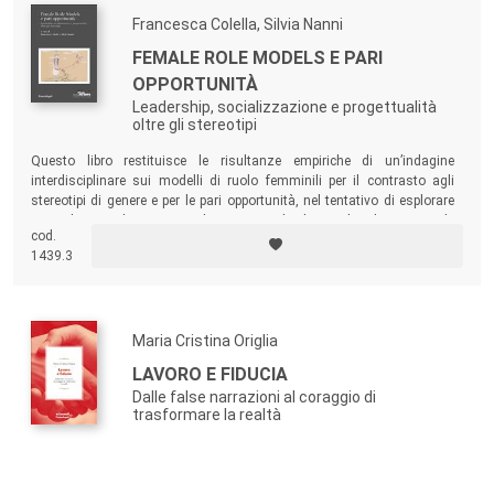
Francesca Colella, Silvia Nanni
FEMALE ROLE MODELS E PARI
OPPORTUNITÀ
Leadership, socializzazione e progettualità
oltre gli stereotipi
Questo libro restituisce le risultanze empiriche di un’indagine
interdisciplinare sui modelli di ruolo femminili per il contrasto agli
stereotipi di genere e per le pari opportunità, nel tentativo di esplorare
come la socializzazione, gli stereotipi, le dinamiche di potere e le
cod.
rigidità organizzative creino forme di discriminazione o esclusione per
1439.3
le donne.
Maria Cristina Origlia
LAVORO E FIDUCIA
Dalle false narrazioni al coraggio di
trasformare la realtà