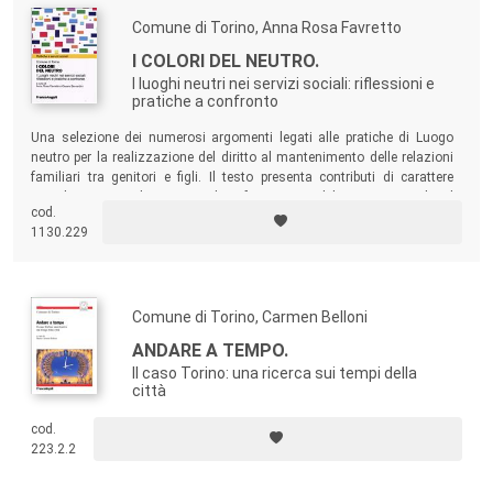
Comune di Torino, Anna Rosa Favretto
I COLORI DEL NEUTRO.
I luoghi neutri nei servizi sociali: riflessioni e
pratiche a confronto
Una selezione dei numerosi argomenti legati alle pratiche di Luogo
neutro per la realizzazione del diritto al mantenimento delle relazioni
familiari tra genitori e figli. Il testo presenta contributi di carattere
sociologico, psicologico, giuridico, formativo e del servizio sociale, al
cod.
fine di offrire un quadro che permetta di apprezzare la varietà e la
1130.229
complessità delle nuove forme di intervento nell’ambito delle relazioni
familiari.
Comune di Torino, Carmen Belloni
ANDARE A TEMPO.
Il caso Torino: una ricerca sui tempi della
città
cod.
223.2.2