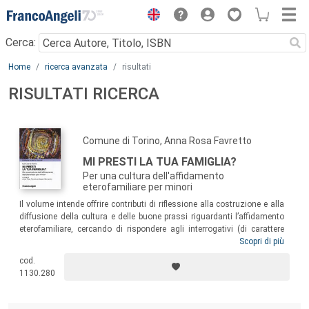
Menu
Cerca:
Main content
Home
ricerca avanzata
risultati
RISULTATI RICERCA
Comune di Torino, Anna Rosa Favretto
MI PRESTI LA TUA FAMIGLIA?
Per una cultura dell'affidamento
eterofamiliare per minori
Il volume intende offrire contributi di riflessione alla costruzione e alla
diffusione della cultura e delle buone prassi riguardanti l’affidamento
eterofamiliare, cercando di rispondere agli interrogativi (di carattere
psicologico, sociologico, giuridico, pedagogico-educativo e di servizio
Scopri di più
sociale) posti dagli operatori e dalle famiglie affidatarie, e
cod.
sottolineando i punti di forza e i nodi critici che caratterizzano ancora
1130.280
oggi le pratiche riguardanti l’accoglienza e l’aiuto dei minori e delle
famiglie in difficoltà.