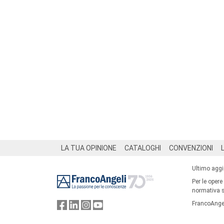
Footer
LA TUA OPINIONE
CATALOGHI
CONVENZIONI
Ultimo agg
Per le opere
normativa su
FrancoAngel