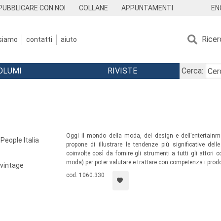
EN
PUBBLICARE CON NOI
COLLANE
APPUNTAMENTI
Ricer
 siamo
contatti
aiuto
OLUMI
RIVISTE
Cerca:
Oggi il mondo della moda, del design e dell’entertainme
eople Italia
propone di illustrare le tendenze più significative del
coinvolte così da fornire gli strumenti a tutti gli attori c
moda) per poter valutare e trattare con competenza i prodo
l vintage
cod. 1060.330