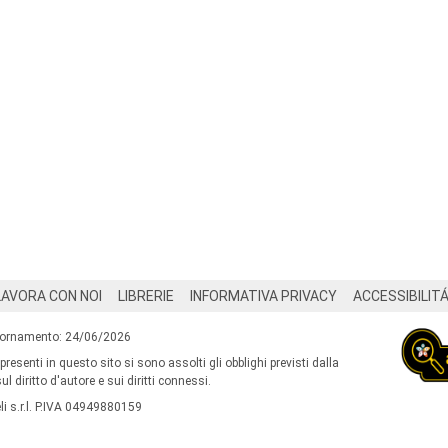
LAVORA CON NOI
LIBRERIE
INFORMATIVA PRIVACY
ACCESSIBILIT
iornamento: 24/06/2026
 presenti in questo sito si sono assolti gli obblighi previsti dalla
l diritto d'autore e sui diritti connessi.
i s.r.l. P.IVA 04949880159