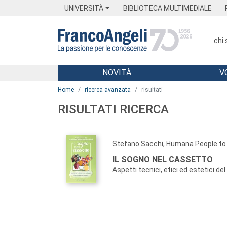
Menu
Main content
Footer
Menu
UNIVERSITÀ
BIBLIOTECA MULTIMEDIALE
chi
NOVITÀ
V
Main content
Home
ricerca avanzata
risultati
RISULTATI RICERCA
Stefano Sacchi, Humana People to P
IL SOGNO NEL CASSETTO
Aspetti tecnici, etici ed estetici de