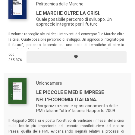
Politecnica delle Marche
LE MARCHE OLTRE LA CRISI.
Quale possibile percorso di sviluppo. Un
approccio integrato per il futuro
Il volume raccoglie alcuni degli interventi del convegno “Le Marche oltre
la crisi. Quale possibile percorso di sviluppo. Un approccio integrato per
il futuro”, ponendo l’accento su una serie di tematiche di stretta
attualità volte a fare il punto sulla situazione in atto nella regione
cod.
Marche e sulle criticità del momento, per tracciare le coordinate della
365.876
ripresa e dello sviluppo.
Unioncamere
LE PICCOLE E MEDIE IMPRESE
NELL'ECONOMIA ITALIANA.
Riorganizzazione e riposizionamento delle
PMI italiane "oltre" la crisi. Rapporto 2009
Il Rapporto 2009 si è posto l’obiettivo di verificare i riflessi della crisi
sulla fascia più importante del tessuto manifatturiero del nostro
Paese, quella delle PMI, evidenziando segnali relativi a processi di