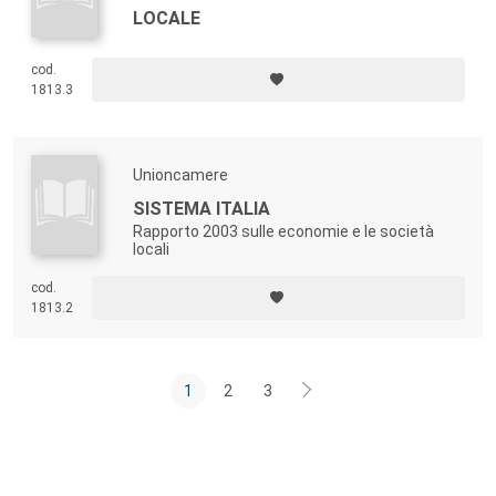
LOCALE
cod.
1813.3
Unioncamere
SISTEMA ITALIA
Rapporto 2003 sulle economie e le società
locali
cod.
1813.2
1
2
3
Footer