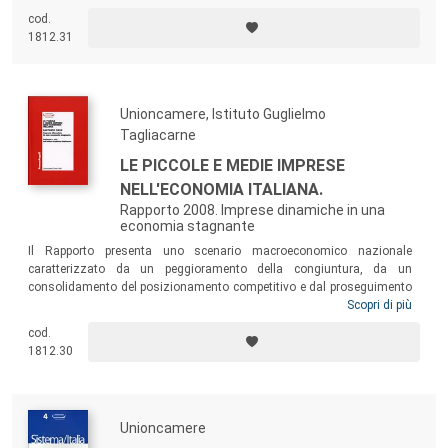
riorganizzazione e riposizionamento. Il quadro che emerge presenta
cod.
indubbiamente aspetti negativi, ma anche segnali di tenuta della
1812.31
capacità competitiva.
Unioncamere, Istituto Guglielmo
Tagliacarne
LE PICCOLE E MEDIE IMPRESE
NELL'ECONOMIA ITALIANA.
Rapporto 2008. Imprese dinamiche in una
economia stagnante
Il Rapporto presenta uno scenario macroeconomico nazionale
caratterizzato da un peggioramento della congiuntura, da un
consolidamento del posizionamento competitivo e dal proseguimento
delle trasformazioni di tipo strutturale delle nostre PMI manifatturiere.
Scopri di più
Si è posta l’attenzione sui risultati dell’indagine realizzata su 3.500
cod.
PMI del settore manifatturiero, quantificando un nuovo nucleo di
1812.30
imprese, che vede in circa 22mila le piccole imprese “in rete” e in
45mila quelle della “Middle class”.
Unioncamere