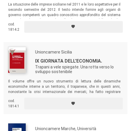
La situazione delle imprese siciliane nel 2011 e le loro aspettative per il
secondo semestre del 2012. Il testo intende fornire agli organi di
governo competenti un quadro conoscitivo approfondito del sistema
imprenditoriale siciliano, utile nella determinazione delle politiche
cod.
industriali.
1814.2
Unioncamere Sicilia
IX GIORNATA DELL'ECONOMIA.
Trapani a vele spiegate. Una rotta verso lo
sviluppo sostenibile
Il volume offre un nuovo strumento di lettura delle dinamiche
economiche interne a un territorio, il trapanese, che in questi anni,
nonostante la crisi internazionale dei mercati, ha fatto registrare
segnali di crescita. Economisti, docenti universitari ed esperti di
cod.
marketing di tutta Italia analizzano il “caso Trapani”, una provincia di
1814.1
poco più di 70 mila abitanti che di recente ha riscoperto una forte
vocazione per il turismo.
Unioncamere Marche, Università