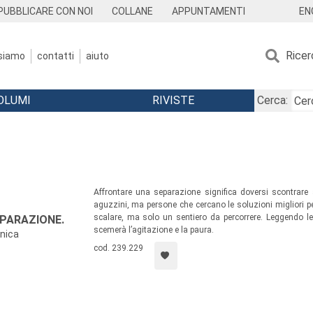
EN
PUBBLICARE CON NOI
COLLANE
APPUNTAMENTI
Ricer
 siamo
contatti
aiuto
OLUMI
RIVISTE
Cerca:
Affrontare una separazione significa doversi scontrare
aguzzini, ma persone che cercano le soluzioni migliori p
scalare, ma solo un sentiero da percorrere. Leggendo l
EPARAZIONE.
scemerà l’agitazione e la paura.
nica
cod. 239.229