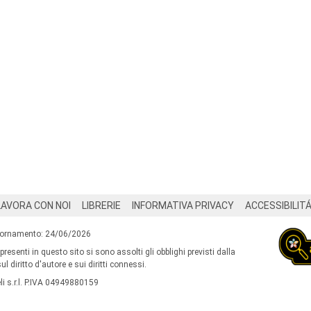
LAVORA CON NOI
LIBRERIE
INFORMATIVA PRIVACY
ACCESSIBILIT
iornamento: 24/06/2026
 presenti in questo sito si sono assolti gli obblighi previsti dalla
l diritto d'autore e sui diritti connessi.
i s.r.l. P.IVA 04949880159