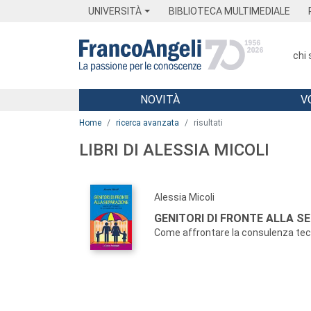
Menu
Main content
Footer
Menu
UNIVERSITÀ
BIBLIOTECA MULTIMEDIALE
chi
NOVITÀ
V
Main content
Home
ricerca avanzata
risultati
LIBRI DI ALESSIA MICOLI
Alessia Micoli
GENITORI DI FRONTE ALLA S
Come affrontare la consulenza tec