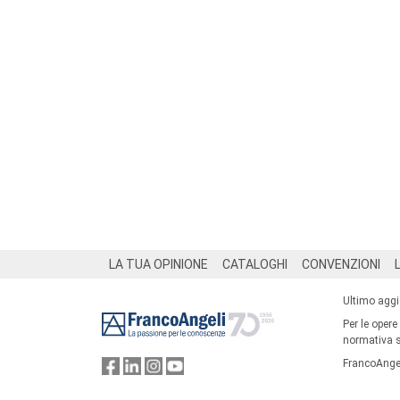
Footer
LA TUA OPINIONE
CATALOGHI
CONVENZIONI
Ultimo agg
Per le opere
normativa su
FrancoAngel