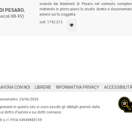
vicende dei Malatesti di Pesaro nel contesto complessi
mettendo in primo piano lo studio diretto e documentato
DI PESARO.
esterni cui fu soggetta.
coli XIII-XV)
cod. 1792.213
LAVORA CON NOI
LIBRERIE
INFORMATIVA PRIVACY
ACCESSIBILIT
iornamento: 24/06/2026
 presenti in questo sito si sono assolti gli obblighi previsti dalla
l diritto d'autore e sui diritti connessi.
i s.r.l. P.IVA 04949880159