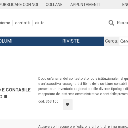
EN
PUBBLICARE CON NOI
COLLANE
APPUNTAMENTI
Ricer
 siamo
contatti
aiuto
OLUMI
RIVISTE
Cerca:
Dopo un’analisi del contesto storico e istituzionale nel qu
e un’esaustiva rassegna dei libri e delle scritture contabi
presenta un inventario ragionato delle diverse tipologie di
 E CONTABILE
mappatura del sistema amministrativo e contabile present
III
cod. 363.100
Attraverso il recupero e l’edizione di fonti di prima mano,