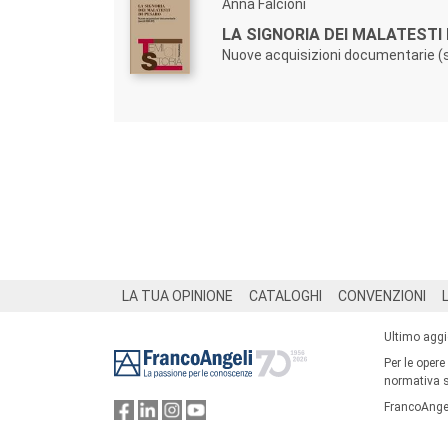
Anna Falcioni
LA SIGNORIA DEI MALATESTI 
Nuove acquisizioni documentarie (se
Footer
LA TUA OPINIONE
CATALOGHI
CONVENZIONI
Ultimo agg
Per le opere
normativa su
FrancoAngel