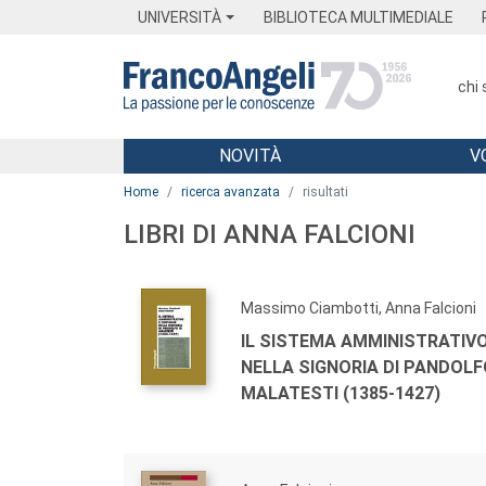
Menu
Main content
Footer
Menu
UNIVERSITÀ
BIBLIOTECA MULTIMEDIALE
chi
NOVITÀ
V
Main content
Home
ricerca avanzata
risultati
LIBRI DI ANNA FALCIONI
Massimo Ciambotti, Anna Falcioni
IL SISTEMA AMMINISTRATIVO
NELLA SIGNORIA DI PANDOLFO 
MALATESTI (1385-1427)