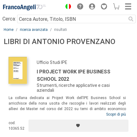
Menu
Cerca:
Main content
Home
ricerca avanzata
risultati
LIBRI DI ANTONIO PROVENZANO
Ufficio Studi IPE
I PROJECT WORK IPE BUSINESS
SCHOOL 2022
Strumenti, ricerche applicative e casi
aziendali
La collana dedicata ai Project Work dell’IPE Business School si
arricchisce della nona uscita che raccoglie i lavori realizzati degli
allievi dei Master nel corso del 2022 su temi di ambito economico
finanziario e manageriale. Il volume presenta i contributi di sintesi dei
Scopri di più
Project Work realizzati dagli allievi del Master in Finanza Avanzata
cod.
(XX edizione), del Master in Bilancio (XVI), del Master in Marketing (IV)
10365.52
e del Master in HR & Digital Recruiting (V edizione).