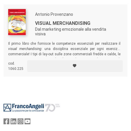
Antonio Provenzano
VISUAL MERCHANDISING
Dal marketing emozionale alla vendita
visiva
Il primo libro che fornisce le competenze essenziali per realizzare il
visual merchandising
: una disciplina essenziale per ogni esercizio
commerciale! I tipi di lay-out sulle zone commerciali fredde e calde, le
strutture espositive, i criteri e le schematiche espositivi, le geometrie di
cod.
costruzione e le regole base per l’attuazione…
1060.225
Footer