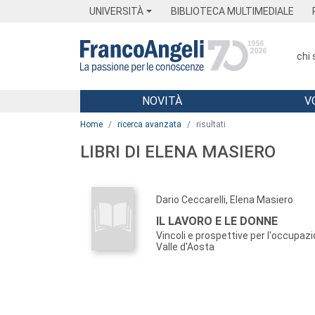
Menu
Main content
Footer
Menu
UNIVERSITÀ
BIBLIOTECA MULTIMEDIALE
chi
NOVITÀ
V
Main content
Home
ricerca avanzata
risultati
LIBRI DI ELENA MASIERO
Dario Ceccarelli, Elena Masiero
IL LAVORO E LE DONNE
Vincoli e prospettive per l'occupaz
Valle d'Aosta