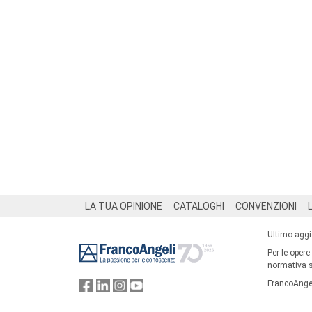
Footer
LA TUA OPINIONE
CATALOGHI
CONVENZIONI
Ultimo agg
Per le opere
normativa su
FrancoAngel