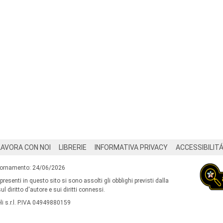
LAVORA CON NOI
LIBRERIE
INFORMATIVA PRIVACY
ACCESSIBILIT
iornamento: 24/06/2026
 presenti in questo sito si sono assolti gli obblighi previsti dalla
l diritto d'autore e sui diritti connessi.
i s.r.l. P.IVA 04949880159