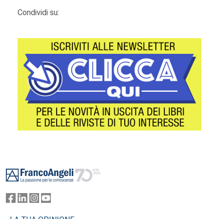
Condividi su:
Footer