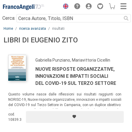
Menu
Cerca:
Main content
Home
ricerca avanzata
risultati
LIBRI DI EUGENIO ZITO
Gabriella Punziano, Mariavittoria Cicellin
NUOVE RISPOSTE ORGANIZZATIVE,
INNOVAZIONI E IMPATTI SOCIALI
DEL COVID-19 SUL TERZO SETTORE
Questo volume nasce dalle riflessioni sui risultati raggiunti con
NORISC-19, Nuove risposte organizzative, innovazioni e impatti sociali
del COVID-19 sul Terzo Settore in Campania, con un duplice obiettivo:
da una parte, l’indagine dell’impatto sociale che la pandemia ha
cod.
generato sul Terzo Settore; dall’altra, l’analisi delle risposte
10839.3
organizzative e strategiche che gli Enti del Terzo Settore hanno messo
in atto per fronteggiare la crisi.