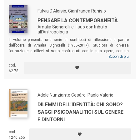
Fulvia D'Aloisio, Gianfranca Ranisio
PENSARE LA CONTEMPORANEITÀ
Amalia Signorelli e il suo contributo
all'Antropologia
Il volume presenta una serie di contributi di riflessione a partire
dall’opera di Amalia Signorelli (1935-2017). Studiosi di diversa
formazione e allievi si sono confrontati con la sua opera, con un
intento non meramente commemorativo, ma analitico, riflessivo e
Scopri di più
anche continuativo delle molte questioni di cui ella è stata
cod.
antesignana e di cui si è occupata: la città e le specificità culturali
62.78
urbane, le migrazioni, la condizione delle donne, le relazioni clientelari
che permeano il nostro sistema politico e la nostra vita sociale.
Adele Nunziante Cesàro, Paolo Valerio
DILEMMI DELL'IDENTITÀ: CHI SONO?
SAGGI PSICOANALITICI SUL GENERE
E DINTORNI
cod.
1240.265