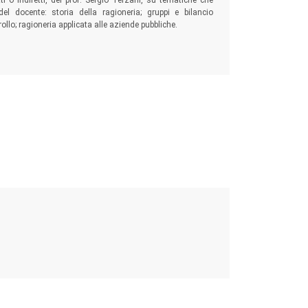
etti o indiretti, del prof. Sergio Terzani, su tematiche che
del docente: storia della ragioneria; gruppi e bilancio
llo; ragioneria applicata alle aziende pubbliche.