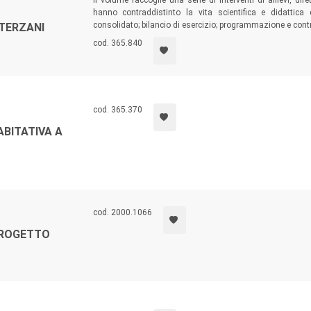
Il volume raccoglie una serie di interventi di allievi, dir
hanno contraddistinto la vita scientifica e didattica 
consolidato; bilancio di esercizio; programmazione e contro
 TERZANI
cod. 365.840
cod. 365.370
ABITATIVA A
cod. 2000.1066
 PROGETTO