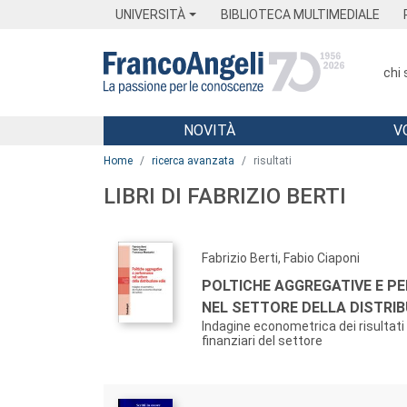
Menu
Main content
Footer
Menu
UNIVERSITÀ
BIBLIOTECA MULTIMEDIALE
chi
NOVITÀ
V
Main content
Home
ricerca avanzata
risultati
LIBRI DI FABRIZIO BERTI
Fabrizio Berti, Fabio Ciaponi
POLTICHE AGGREGATIVE E 
NEL SETTORE DELLA DISTRIB
Indagine econometrica dei risultat
finanziari del settore