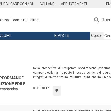
EN
PUBBLICARE CON NOI
COLLANE
APPUNTAMENTI
Ricer
 siamo
contatti
aiuto
OLUMI
RIVISTE
Cerca:
Nella prospettiva di recuperare soddisfacenti perfor
comparto edile hanno posto in essere politiche di agg
integrati di diversa natura, struttura e funzionalità. Pren
PERFORMANCE
il volume ha voluto verificare come le più diffuse formul
UZIONE EDILE.
performance economiche e finanziarie delle imprese in-t
cod. 368.17
i economico-
hanno preferito mantenere una posizione stand alone.