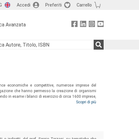
G
Accedi
Preferiti
Carrello
ca Avanzata
mance economiche e competitive, numerose imprese del
regazione che hanno permesso la creazione di organismi
dendo in esame i bilanci di esercizio di circa 1600 imprese,
e aggregative adottate nel settore abbiano impattato sulle
Scopri di più
eressate, anche in rapporto a quelle aziende che invece