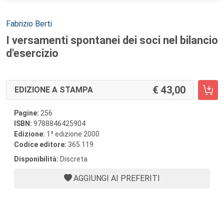
Autori:
Fabrizio Berti
I versamenti spontanei dei soci nel bilancio
d'esercizio
43,00
EDIZIONE A STAMPA
Pagine:
256
ISBN:
9788846425904
a
Edizione:
1
edizione 2000
Codice editore:
365.119
Disponibilità:
Discreta
AGGIUNGI AI PREFERITI