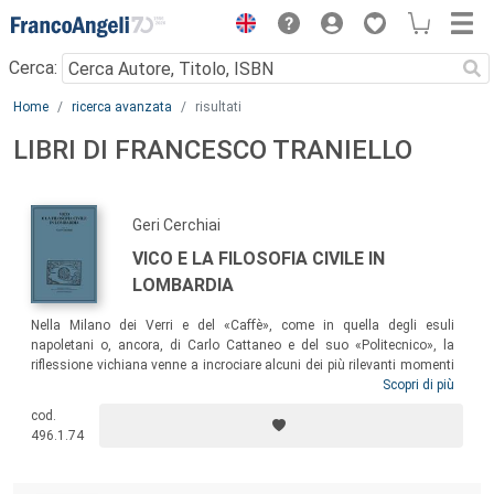
Menu
Cerca:
Main content
Home
ricerca avanzata
risultati
LIBRI DI FRANCESCO TRANIELLO
Geri Cerchiai
VICO E LA FILOSOFIA CIVILE IN
LOMBARDIA
Nella Milano dei Verri e del «Caffè», come in quella degli esuli
napoletani o, ancora, di Carlo Cattaneo e del suo «Politecnico», la
riflessione vichiana venne a incrociare alcuni dei più rilevanti momenti
della vita civile risorgimentale. Il volume, che raccoglie gli Atti del
Scopri di più
Convegno organizzato in occasione del trecentocinquantesimo
cod.
anniversario della nascita del filosofo napoletano (1668),
496.1.74
approfondisce questo importante capitolo della storiografia vichiana,
ripercorrendone le tappe e studiandone i protagonisti dal duplice punto
di vista della ricerca storica e dell’analisi filosofica.