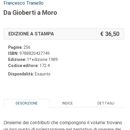
Autori:
Francesco Traniello
Da Gioberti a Moro
36,50
EDIZIONE A STAMPA
Pagine:
256
ISBN:
9788820437749
a
Edizione:
1
edizione 1989
Codice editore:
172.4
Disponibilità:
Esaurito
DESCRIZIONE
INDICE
DETTAGLI
L'insieme dei contributi che compongono il volume trovano
un loro punto di polarizzazione nel tentativo di operare dei