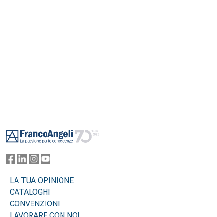
Footer
LA TUA OPINIONE
CATALOGHI
CONVENZIONI
LAVORARE CON NOI