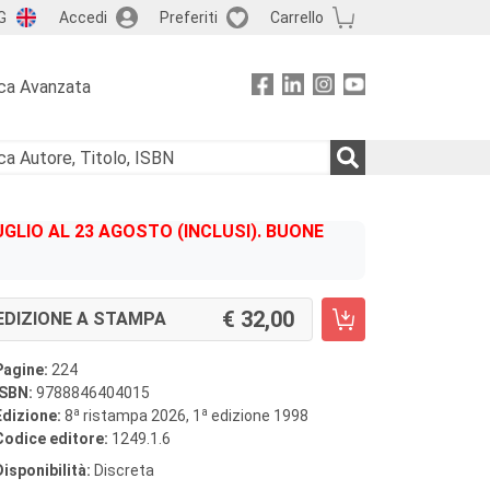
G
Accedi
Preferiti
Carrello
ca Avanzata
GLIO AL 23 AGOSTO (INCLUSI). BUONE
32,00
EDIZIONE A STAMPA
Pagine:
224
ISBN:
9788846404015
a
a
Edizione:
8
ristampa 2026, 1
edizione 1998
Codice editore:
1249.1.6
Disponibilità:
Discreta