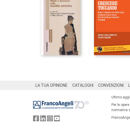
Footer
LA TUA OPINIONE
CATALOGHI
CONVENZIONI
Ultimo agg
Per le opere
normativa su
FrancoAngel