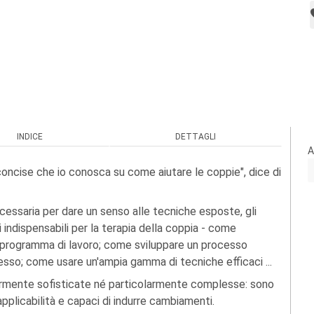
INDICE
DETTAGLI
A
 e concise che io conosca su come aiutare le coppie", dice di
essaria per dare un senso alle tecniche esposte, gli
ni indispensabili per la terapia della coppia - come
 programma di lavoro; come sviluppare un processo
sso; come usare un'ampia gamma di tecniche efficaci ...
armente sofisticate né particolarmente complesse: sono
pplicabilità e capaci di indurre cambiamenti.