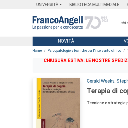
Menu
Main content
Footer
Menu
UNIVERSITÀ
BIBLIOTECA MULTIMEDIALE
chi
NOVITÀ
V
Main content
Home
Psicopatologie e tecniche per l'intervento clinico
CHIUSURA ESTIVA: LE NOSTRE SPEDIZ
Autori:
Gerald Weeks
,
Steph
Terapia di co
Tecniche e strategie p