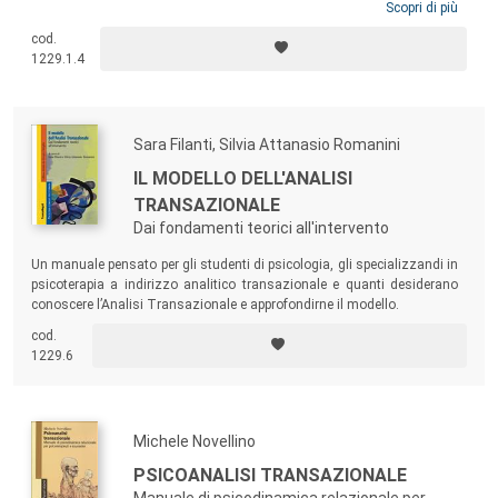
adolescenza, presenta un lavoro corale realizzato da psicoterapeuti,
Scopri di più
formatori clinici e supervisori di Itaca (International Transactional
cod.
Analysts for Childhood and Adolescence) e permette un confronto,
1229.1.4
trasparente e immediato, sul tema con la letteratura scientifica
internazionale.
Sara Filanti, Silvia Attanasio Romanini
IL MODELLO DELL'ANALISI
TRANSAZIONALE
Dai fondamenti teorici all'intervento
Un manuale pensato per gli studenti di psicologia, gli specializzandi in
psicoterapia a indirizzo analitico transazionale e quanti desiderano
conoscere l’Analisi Transazionale e approfondirne il modello.
cod.
1229.6
Michele Novellino
PSICOANALISI TRANSAZIONALE
Manuale di psicodinamica relazionale per