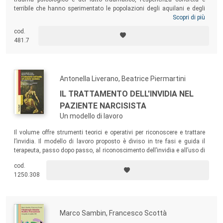
terribile che hanno sperimentato le popolazioni degli aquilani e degli
onnesi colpite dal sisma del 6 aprile 2009. Un libro che nasce da un
Scopri di più
viaggio intenso, faticoso e profondo, con testimoni di vita capaci di
cod.
insegnare a tutti come si possa vivere ogni dimensione con la dignità
481.7
di chi non vuole essere ingannato nella sua essenza e nella sua
storia.
Antonella Liverano, Beatrice Piermartini
IL TRATTAMENTO DELL'INVIDIA NEL
PAZIENTE NARCISISTA
Un modello di lavoro
Il volume offre strumenti teorici e operativi per riconoscere e trattare
l’invidia. Il modello di lavoro proposto è diviso in tre fasi e guida il
terapeuta, passo dopo passo, al riconoscimento dell’invidia e all’uso di
questo prezioso materiale clinico.
cod.
1250.308
Marco Sambin, Francesco Scottà