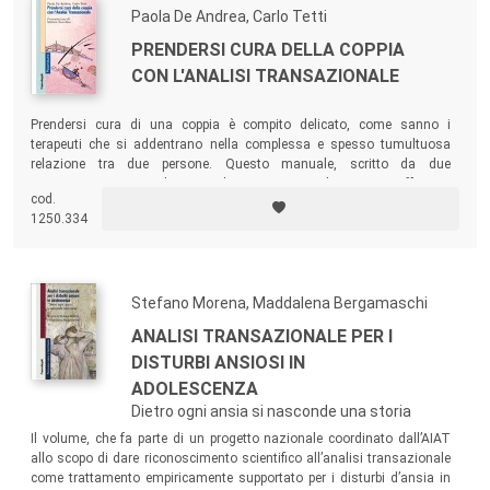
Paola De Andrea, Carlo Tetti
PRENDERSI CURA DELLA COPPIA
CON L'ANALISI TRANSAZIONALE
Prendersi cura di una coppia è compito delicato, come sanno i
terapeuti che si addentrano nella complessa e spesso tumultuosa
relazione tra due persone. Questo manuale, scritto da due
psicoterapeuti esperti di terapia di coppia e coppia loro stessi, offre una
cod.
visione ampia e insieme dettagliata fondata sull’Analisi
1250.334
Transazionale integrata da altri approcci psicodinamici e costruita in
tanti anni di lavoro clinico.
Stefano Morena, Maddalena Bergamaschi
ANALISI TRANSAZIONALE PER I
DISTURBI ANSIOSI IN
ADOLESCENZA
Dietro ogni ansia si nasconde una storia
Il volume, che fa parte di un progetto nazionale coordinato dall’AIAT
allo scopo di dare riconoscimento scientifico all’analisi transazionale
come trattamento empiricamente supportato per i disturbi d’ansia in