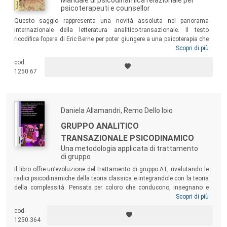
psicoterapeuti e counsellor
Questo saggio rappresenta una novità assoluta nel panorama
internazionale della letteratura analitico-transazionale. Il testo
ricodifica l’opera di Eric Berne per poter giungere a una psicoterapia che
riproponga nel lavoro individuale lo stesso spirito improntato
Scopri di più
all’efficacia dell’analista transazionale. Insignito del premio scientifico
cod.
internazionale Eric Berne Memorial Award 2003 proprio per le scoperte
1250.67
relative a un’analisi transazionale psicodinamica utilizzata nel setting
individuale, l’autore ha raccolto in questo volume le ricerche di quasi
trent’anni di lavoro clinico e insegnamento.
Daniela Allamandri, Remo Dello Ioio
GRUPPO ANALITICO
TRANSAZIONALE PSICODINAMICO
Una metodologia applicata di trattamento
di gruppo
Il libro offre un’evoluzione del trattamento di gruppo AT, rivalutando le
radici psicodinamiche della teoria classica e integrandole con la teoria
della complessità. Pensata per coloro che conducono, insegnano e
supervisionano il trattamento di gruppo analitico transazionale e per
Scopri di più
gli allievi/e delle scuole AT, quest’opera si rivolge anche a colleghi e
cod.
colleghe di altri orientamenti che ricercano contenuti, spunti
1250.364
metodologici ed esemplificazioni utili alla loro formazione e al loro