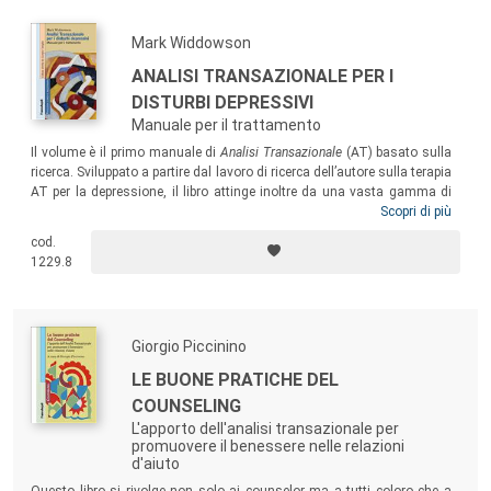
Mark Widdowson
ANALISI TRANSAZIONALE PER I
DISTURBI DEPRESSIVI
Manuale per il trattamento
Il volume
è il primo manuale di
Analisi Transazionale
(AT) basato sulla
ricerca. Sviluppato a partire dal lavoro di ricerca dell’autore sulla terapia
AT per la depressione, il libro attinge inoltre da una vasta gamma di
recenti studi relativi alla depressione e al suo trattamento. Presenta al
Scopri di più
lettore una solida base per la comprensione della natura della
cod.
depressione, nonché una guida chiara su come offrire una
1229.8
psicoterapia efficace.
Giorgio Piccinino
LE BUONE PRATICHE DEL
COUNSELING
L'apporto dell'analisi transazionale per
promuovere il benessere nelle relazioni
d'aiuto
Questo libro si rivolge non solo ai counselor ma a tutti coloro che a