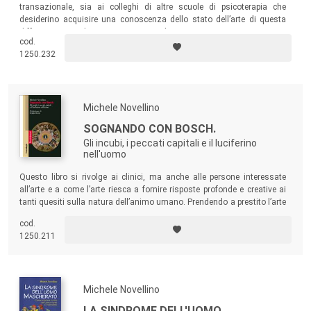
transazionale, sia ai colleghi di altre scuole di psicoterapia che
desiderino acquisire una conoscenza dello stato dell’arte di questa
diffusa corrente di psicoterapia e psicologia.
cod.
1250.232
Michele Novellino
SOGNANDO CON BOSCH.
Gli incubi, i peccati capitali e il luciferino
nell'uomo
Questo libro si rivolge ai clinici, ma anche alle persone interessate
all’arte e a come l’arte riesca a fornire risposte profonde e creative ai
tanti quesiti sulla natura dell’animo umano. Prendendo a prestito l’arte
visionaria di Hieronymus Bosch, esplora tre temi che da sempre
cod.
coinvolgono la psicologia: l’incubo, le caratteristiche “viziose” della
1250.211
personalità e il lato oscuro e “luciferino” della mente.
Michele Novellino
LA SINDROME DELL'UOMO