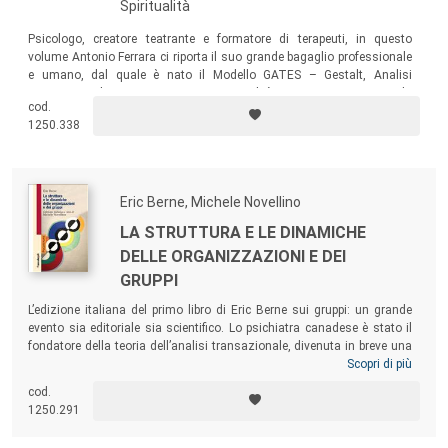
Spiritualità
Psicologo, creatore teatrante e formatore di terapeuti, in questo
volume Antonio Ferrara ci riporta il suo grande bagaglio professionale
e umano, dal quale è nato il Modello GATES – Gestalt, Analisi
Transazionale, Enneagramma, Spiritualità –, un nuovo metodo
cod.
integrativo che favorisce una vita più piena, trasformando in salute la
1250.338
coscienza che emerge dal processo terapeutico.
Eric Berne, Michele Novellino
LA STRUTTURA E LE DINAMICHE
DELLE ORGANIZZAZIONI E DEI
GRUPPI
L’edizione italiana del primo libro di Eric Berne sui gruppi: un grande
evento sia editoriale sia scientifico. Lo psichiatra canadese è stato il
fondatore della teoria dell’analisi transazionale, divenuta in breve una
delle psicoterapie più diffuse e conosciute, con diverse migliaia di
Scopri di più
membri professionali in tutto il mondo. Le note del curatore hanno la
cod.
finalità di connettere i concetti di questa opera magistrale alla
1250.291
condizione attuale dell’analisi transazionale.