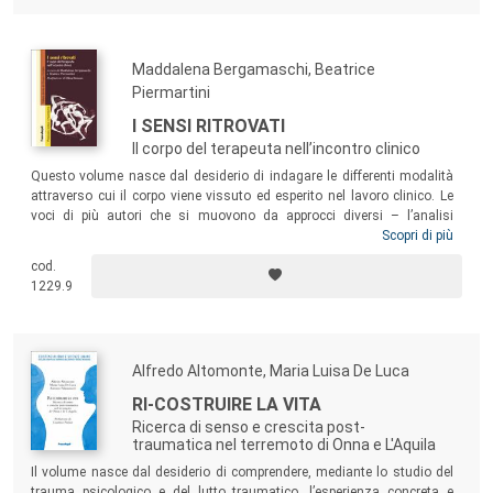
lavoro.
Maddalena Bergamaschi, Beatrice
Piermartini
I SENSI RITROVATI
Il corpo del terapeuta nell’incontro clinico
Questo volume nasce dal desiderio di indagare le differenti modalità
attraverso cui il corpo viene vissuto ed esperito nel lavoro clinico. Le
voci di più autori che si muovono da approcci diversi – l’analisi
transazionale, l’analisi immaginativa a orientamento psicodinamico,
Scopri di più
la psicoanalisi, la neuropsicologia, l’approccio sistemico-relazionale e
cod.
psicocorporeo – contribuiscono a creare una ricchezza che si
1229.9
ricongiunge nel mostrare come il corpo, prima
sentito
e poi
pensato
, sia
la via di accesso privilegiata all’implicito di cui è espressione.
Alfredo Altomonte, Maria Luisa De Luca
RI-COSTRUIRE LA VITA
Ricerca di senso e crescita post-
traumatica nel terremoto di Onna e L'Aquila
Il volume nasce dal desiderio di comprendere, mediante lo studio del
trauma psicologico e del lutto traumatico, l’esperienza concreta e