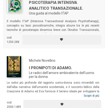
PSICOTERAPIA INTENSIVA
ANALITICO TRANSAZIONALE.
Una guida al modello ITAP
Il modello ITAP (Intensive Transactional Analysis Psychotherapy),
concepito su basi psicodinamiche, integra alcune tra le più recenti
tecniche di psicoterapia dinamica breve con l’Analisi Transazionale,
proponendo un nuovo modello di psicoterapia. Gli autori descrivono
cod.
questo innovativo, chiaro e completo modello di psicoterapia, portando
1250.288
il lettore, passo dopo passo, a comprenderne le basi teoriche e le
tecniche di intervento.
Michele Novellino
I PRONIPOTI DI ADAMO.
Le radici dell'amore ambivalente dell'uomo
per la donna
Le radici più profonde del rapporto uomo-donna sono rinvenibili sin
dall’alba narrativa dell’umanità occidentale, e il racconto biblico della
Creazione di Adamo ed Eva fornisce il terreno ideale per sviluppare la
tesi della profondità archetipica del complesso di inferiorità dell’uomo
Scopri di più
verso la donna. Numerosi autori, da commentatori biblici laici a
cod.
psicoanalisti a romanzieri, aiutano il lettore a seguire “dal vivo” lo
2000.1489