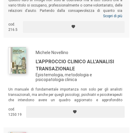
vario titolo si occupano, professionalmente o come volontariato, delle
relazioni d’aiuto. Partendo dalla consapevolezza di quanto sia
importante offrire interventi agili, e al contempo profondi ed efficaci, per
Scopri di più
fronteggiare la sofferenza e le difficoltà della vita, il volume intende
cod.
evidenziare le straordinarie potenzialità di una professione emergente
216.5
(quando supportata da professionalità, cura, serietà e passione).
Michele Novellino
L'APPROCCIO CLINICO ALL'ANALISI
TRANSAZIONALE
Epistemologia, metodologia e
psicopatologia clinica
Un manuale di fondamentale importanza non solo per gli analisti
transazionali, ma anche per quegli psicologi, psichiatri e psicoterapeuti
che intendono avere un quadro aggiornato e approfondito
dell’approccio alla clinica dell’opera berniana.
cod.
1250.19