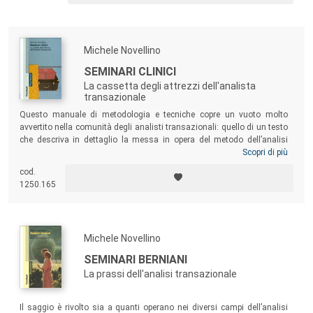
sviluppo della tesi del libro.
Michele Novellino
SEMINARI CLINICI
La cassetta degli attrezzi dell'analista
transazionale
Questo manuale di metodologia e tecniche copre un vuoto molto
avvertito nella comunità degli analisti transazionali: quello di un testo
che descriva in dettaglio la messa in opera del metodo dell’analisi
transazionale. Il libro è rivolto agli allievi delle scuole di analisi
Scopri di più
transazionale, ai loro docenti per potere avere un riferimento didattico
cod.
comune, agli psicoterapeuti di altre scuole per avere una conoscenza
1250.165
corretta di un metodo a volte svilito ingiustamente da opere di taglio
divulgativo.
Michele Novellino
SEMINARI BERNIANI
La prassi dell'analisi transazionale
Il saggio è rivolto sia a quanti operano nei diversi campi dell’analisi