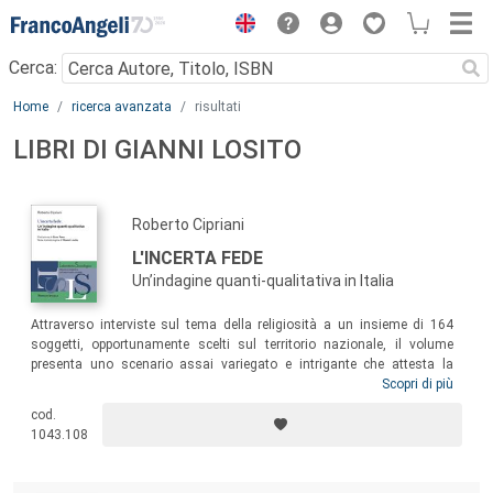
Menu
Cerca:
Main content
Home
ricerca avanzata
risultati
LIBRI DI GIANNI LOSITO
Roberto Cipriani
L'INCERTA FEDE
Un’indagine quanti-qualitativa in Italia
Attraverso interviste sul tema della religiosità a un insieme di 164
soggetti, opportunamente scelti sul territorio nazionale, il volume
presenta uno scenario assai variegato e intrigante che attesta la
persistenza di forme di credenza e ritualità, ma apre anche prospettive
Scopri di più
problematiche sul futuro della fede. Il libro esamina i temi della vita
cod.
quotidiana e festiva, della felicità e del dolore, della vita e della morte,
1043.108
della rappresentazione di Dio, della preghiera, dell’istituzione religiosa
e di papa Francesco.