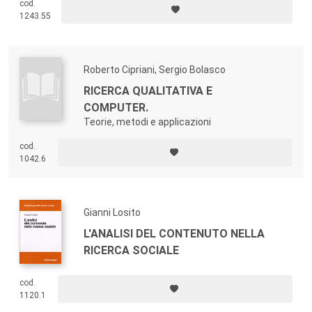
cod.
comunicazione verbale e non verbale, al fine di rilevare l’efficacia
1243.55
comunicativa valutata da telespettatori/elettori.
Roberto Cipriani, Sergio Bolasco
RICERCA QUALITATIVA E
COMPUTER.
Teorie, metodi e applicazioni
cod.
1042.6
Gianni Losito
L'ANALISI DEL CONTENUTO NELLA
RICERCA SOCIALE
cod.
1120.1