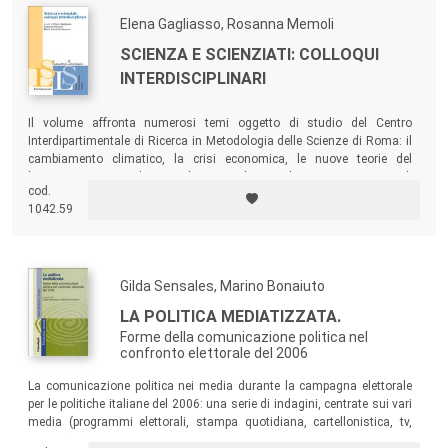
Elena Gagliasso, Rosanna Memoli
SCIENZA E SCIENZIATI: COLLOQUI
INTERDISCIPLINARI
Il volume affronta numerosi temi oggetto di studio del Centro
Interdipartimentale di Ricerca in Metodologia delle Scienze di Roma: il
cambiamento climatico, la crisi economica, le nuove teorie del
linguaggio, i social network... Completano il testo una serie di
cod.
interviste su temi di scottante attualità, come la crisi della cultura, le
1042.59
prospettive della ricerca, le difficoltà della comunicazione scientifica.
Gilda Sensales, Marino Bonaiuto
LA POLITICA MEDIATIZZATA.
Forme della comunicazione politica nel
confronto elettorale del 2006
La comunicazione politica nei media durante la campagna elettorale
per le politiche italiane del 2006: una serie di indagini, centrate sui vari
media (programmi elettorali, stampa quotidiana, cartellonistica, tv,
internet), che analizzano il lessico, i contenuti, l’interazione fra