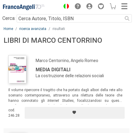
Menu
Cerca:
Main content
Home
ricerca avanzata
risultati
LIBRI DI MARCO CENTORRINO
Marco Centorrino, Angelo Romeo
MEDIA DIGITALI
La costruzione delle relazioni sociali
Il volume ripercorre il tragitto che ha portato dagli albori della rete allo
scenario contemporaneo, attraverso una rilettura delle teorie che
hanno connotato gli
Internet Studies
, focalizzandosi su queste
trasformazioni e cercando di individuare quelle che ci attendono in un
cod.
immediato futuro.
246.28