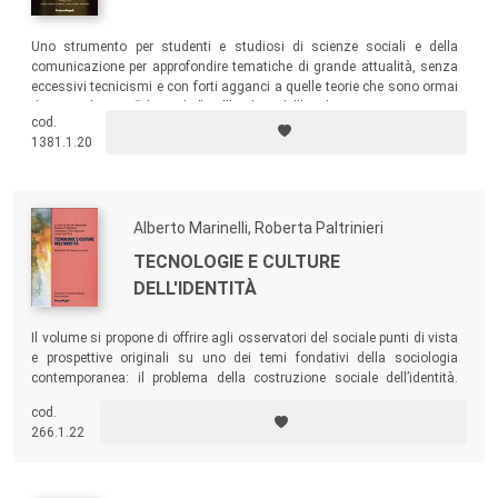
Uno strumento per studenti e studiosi di scienze sociali e della
comunicazione per approfondire tematiche di grande attualità, senza
eccessivi tecnicismi e con forti agganci a quelle teorie che sono ormai
da considerarsi “classiche” nell’ambito dell’analisi sui nuovi scenari
cod.
sociali.
1381.1.20
Alberto Marinelli, Roberta Paltrinieri
TECNOLOGIE E CULTURE
DELL'IDENTITÀ
Il volume si propone di offrire agli osservatori del sociale punti di vista
e prospettive originali su uno dei temi fondativi della sociologia
contemporanea: il problema della costruzione sociale dell’identità.
Modulata sugli ambiti della tecnologia, dei consumi, della cultura e dei
cod.
processi organizzativi, la discussione sull’identità ci offre una visione
266.1.22
di insieme dei processi di ristrutturazione simbolica che
accompagnano la nostra esistenza.