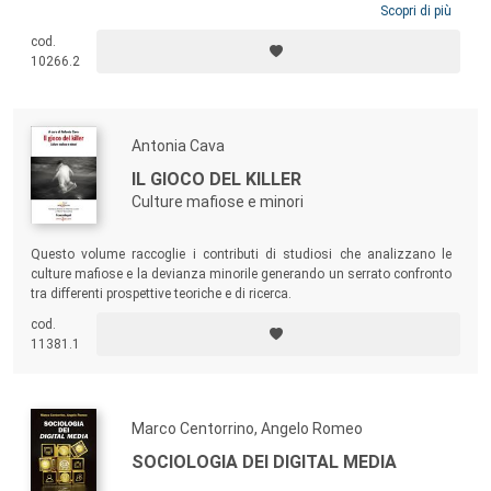
sociale e politica da un lato, e quello dedicato agli inediti sviluppi e ai
Scopri di più
possibili approdi delle tecnologie digitali e “immersive”, dall’altro; due
cod.
prospettive che si intersecano e che rimandano l’una all’altra,
10266.2
accomunate dall’evidenza delle ripercussioni che le tecnologie digitali
hanno sulle nostre vite.
Antonia Cava
IL GIOCO DEL KILLER
Culture mafiose e minori
Questo volume raccoglie i contributi di studiosi che analizzano le
culture mafiose e la devianza minorile generando un serrato confronto
tra differenti prospettive teoriche e di ricerca.
cod.
11381.1
Marco Centorrino, Angelo Romeo
SOCIOLOGIA DEI DIGITAL MEDIA