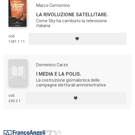
Marco Centorrino
LA RIVOLUZIONE SATELLITARE.
Come Sky ha cambiato la televisione
italiana
cod.
1381.1.11
Domenico Carzo
I MEDIA E LA POLIS.
La costruzione giornalistica delle
campagne elettorali amministrative
cod.
243.2.1
Footer