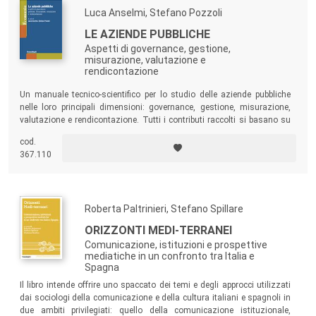
Luca Anselmi, Stefano Pozzoli
LE AZIENDE PUBBLICHE
Aspetti di governance, gestione,
misurazione, valutazione e
rendicontazione
Un manuale tecnico-scientifico per lo studio delle aziende pubbliche
nelle loro principali dimensioni: governance, gestione, misurazione,
valutazione e rendicontazione. Tutti i contributi raccolti si basano su
un approccio economico-aziendale applicato allo studio degli enti
cod.
pubblici e delle società pubbliche, con particolare riferimento al tema
367.110
della creazione e della misurazione del valore pubblico generato.
Roberta Paltrinieri, Stefano Spillare
ORIZZONTI MEDI-TERRANEI
Comunicazione, istituzioni e prospettive
mediatiche in un confronto tra Italia e
Spagna
Il libro intende offrire uno spaccato dei temi e degli approcci utilizzati
dai sociologi della comunicazione e della cultura italiani e spagnoli in
due ambiti privilegiati: quello della comunicazione istituzionale,