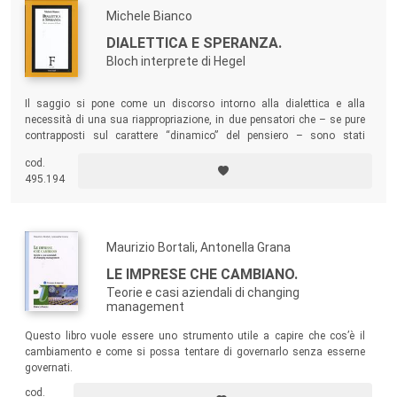
Michele Bianco
DIALETTICA E SPERANZA.
Bloch interprete di Hegel
Il saggio si pone come un discorso intorno alla dialettica e alla
necessità di una sua riappropriazione, in due pensatori che – se pure
contrapposti sul carattere “dinamico” del pensiero – sono stati
sostanzialmente uniti nel riconoscere l’indispensabilità del suo valore
cod.
nell’orientarsi e cogliere il senso del reale: Hegel e Bloch.
495.194
Maurizio Bortali, Antonella Grana
LE IMPRESE CHE CAMBIANO.
Teorie e casi aziendali di changing
management
Questo libro vuole essere uno strumento utile a capire che cos’è il
cambiamento e come si possa tentare di governarlo senza esserne
governati.
cod.