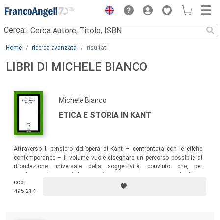
Menu
Cerca:
Main content
Home
ricerca avanzata
risultati
LIBRI DI MICHELE BIANCO
Michele Bianco
ETICA E STORIA IN KANT
Attraverso il pensiero dell’opera di Kant – confrontata con le etiche
contemporanee – il volume vuole disegnare un percorso possibile di
rifondazione universale della soggettività, convinto che, per
combattere la crisi della società, sia necessario riavviare la forza
cod.
dialettica del pensiero nel riprendere la guida del processo storico.
495.214