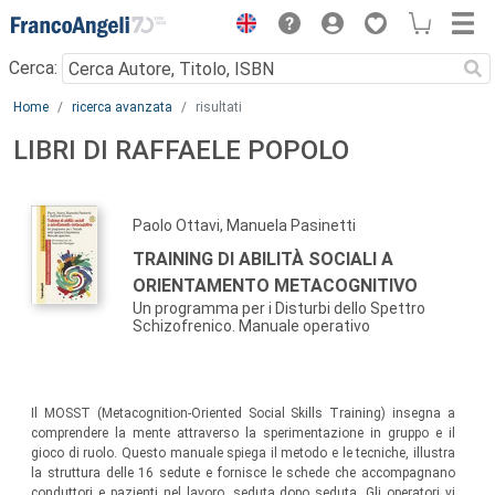
Menu
Cerca:
Main content
Home
ricerca avanzata
risultati
LIBRI DI RAFFAELE POPOLO
Paolo Ottavi, Manuela Pasinetti
TRAINING DI ABILITÀ SOCIALI A
ORIENTAMENTO METACOGNITIVO
Un programma per i Disturbi dello Spettro
Schizofrenico. Manuale operativo
Il MOSST (Metacognition-Oriented Social Skills Training) insegna a
comprendere la mente attraverso la sperimentazione in gruppo e il
gioco di ruolo. Questo manuale spiega il metodo e le tecniche, illustra
la struttura delle 16 sedute e fornisce le schede che accompagnano
conduttori e pazienti nel lavoro, seduta dopo seduta. Gli operatori vi