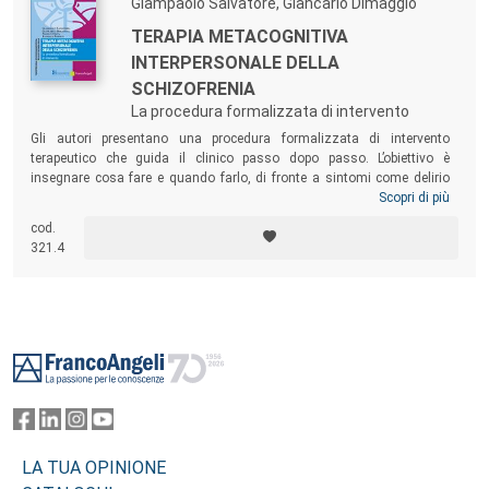
Giampaolo Salvatore, Giancarlo Dimaggio
TERAPIA METACOGNITIVA
INTERPERSONALE DELLA
SCHIZOFRENIA
La procedura formalizzata di intervento
Gli autori presentano una procedura formalizzata di intervento
terapeutico che guida il clinico passo dopo passo. L’obiettivo è
insegnare cosa fare e quando farlo, di fronte a sintomi come delirio
persecutorio e allucinazioni uditive. Un manuale destinato a psichiatri,
Scopri di più
psicologi, psicoterapeuti, medici, specializzandi in psichiatria,
cod.
psicologia clinica e psicoterapia di qualsiasi orientamento. Per il suo
321.4
linguaggio non iniziatico e l’abbondanza di resoconti narrativi di casi
clinici, incuriosirà anche il lettore non addetto ai lavori.
Footer
LA TUA OPINIONE