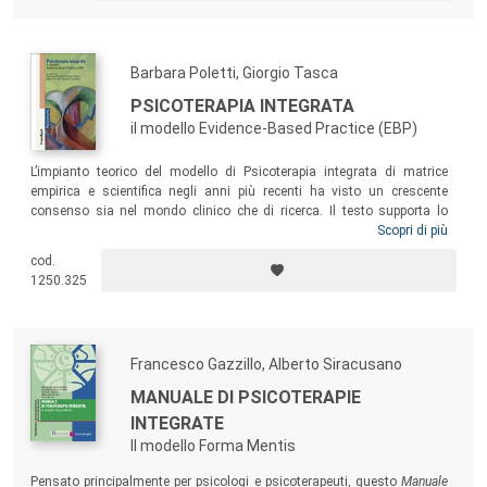
comportamenti più funzionali nelle situazioni sociali.
Barbara Poletti, Giorgio Tasca
PSICOTERAPIA INTEGRATA
il modello Evidence-Based Practice (EBP)
L’impianto teorico del modello di Psicoterapia integrata di matrice
empirica e scientifica negli anni più recenti ha visto un crescente
consenso sia nel mondo clinico che di ricerca. Il testo supporta lo
psicoterapeuta nello sviluppo delle competenze necessarie per
Scopri di più
realizzare una pratica clinica efficace, fornendo, anche attraverso
cod.
esemplificazioni cliniche, strumenti per la definizione e la formulazione
1250.325
del caso e per la costruzione, il mantenimento e la gestione delle
rotture e delle riparazioni dell’alleanza terapeutica.
Francesco Gazzillo, Alberto Siracusano
MANUALE DI PSICOTERAPIE
INTEGRATE
Il modello Forma Mentis
Pensato principalmente per psicologi e psicoterapeuti, questo
Manuale