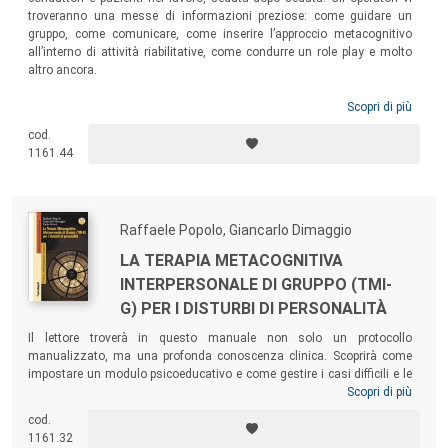
troveranno una messe di informazioni preziose: come guidare un
gruppo, come comunicare, come inserire l’approccio metacognitivo
all’interno di attività riabilitative, come condurre un role play e molto
altro ancora.
Scopri di più
cod.
1161.44
Raffaele Popolo, Giancarlo Dimaggio
LA TERAPIA METACOGNITIVA
INTERPERSONALE DI GRUPPO (TMI-
G) PER I DISTURBI DI PERSONALITÀ
Il lettore troverà in questo manuale non solo un protocollo
manualizzato, ma una profonda conoscenza clinica. Scoprirà come
impostare un modulo psicoeducativo e come gestire i casi difficili e le
situazioni critiche. Apprenderà i modi per gestire i gruppi e per entrare in
Scopri di più
contatto con l’esperienza vissuta dei pazienti. Imparerà a condurre
cod.
giochi di ruolo terapeutici, per permettere ai pazienti di accedere a
1161.32
modalità alternative di lettura degli eventi relazionali e a