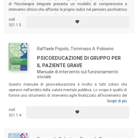
di Psicoterapie Integrate
presenta un modello di comprensione e
intervento clinico che affonda le proprie radici nel pensiero psichiatrico
e psicologico clinico, nelle psicoterapie dinamiche e cognitivo-
cod.
comportamentali, nonché nei dati della ricerca empirica in psicoterapia.
321.1.5
Raffaele Popolo, Tommaso A. Poliseno
PSICOEDUCAZIONE DI GRUPPO PER
IL PAZIENTE GRAVE
Manuale di intervento sul funzionamento
sociale
Questo manuale di psico-educazione è rivolto a tutti coloro che
operano nell’ambito della salute mentale pubblica. Lo scopo è quello di
fornire uno strumento di intervento agile finalizzato all’incremento del
funzionamento sociale compromesso, a volte in modo significativo,
Scopri di più
nei pazienti gravi. Lo strumento proposto fornisce le indicazioni per
cod.
realizzare e gestire
una piccola comunità di apprendimento
di tutte
321.1.4
quelle operazioni mentali che sottendono le “competenze” sociali di
una persona (ad esempio, abilità cognitive di base e metacognitive).